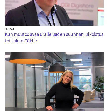
BLOGI
Kun muutos avaa uralle uuden suunnan: ulkoistus
toi Jukan CGI:lle