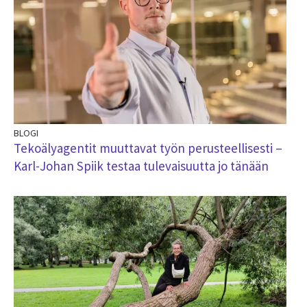
BLOGI
Tekoälyagentit muuttavat työn perusteellisesti –
Karl-Johan Spiik testaa tulevaisuutta jo tänään