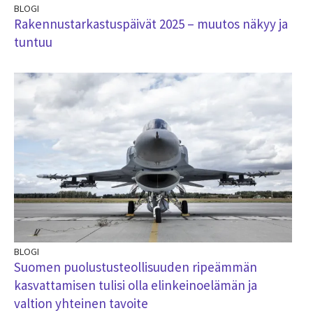
BLOGI
Rakennustarkastuspäivät 2025 – muutos näkyy ja
tuntuu
BLOGI
Suomen puolustusteollisuuden ripeämmän
kasvattamisen tulisi olla elinkeinoelämän ja
valtion yhteinen tavoite