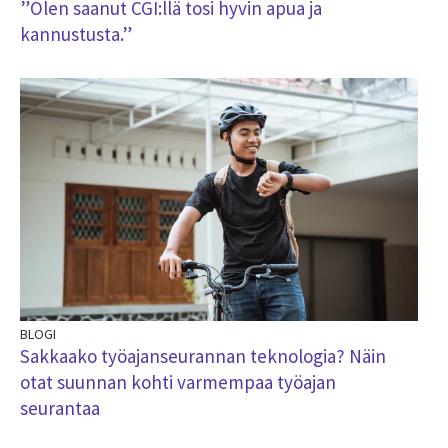
”Olen saanut CGI:llä tosi hyvin apua ja
kannustusta.”
BLOGI
Sakkaako työajanseurannan teknologia? Näin
otat suunnan kohti varmempaa työajan
seurantaa