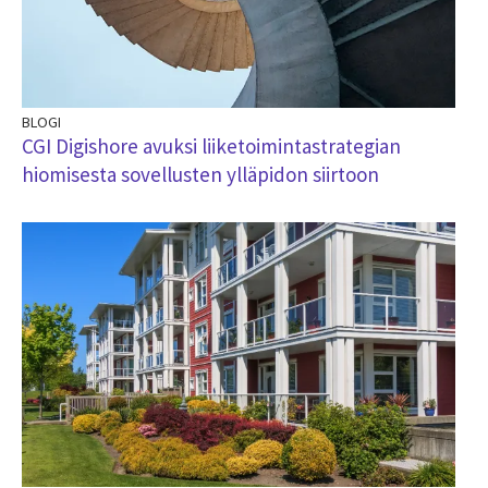
BLOGI
CGI Digishore avuksi liiketoimintastrategian
hiomisesta sovellusten ylläpidon siirtoon