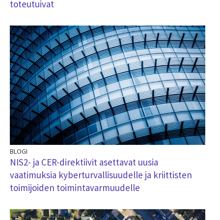
toteutuivat
BLOGI
NIS2- ja CER-direktiivit asettavat uusia
vaatimuksia kyberturvallisuudelle ja kriittisten
toimijoiden toimintavarmuudelle