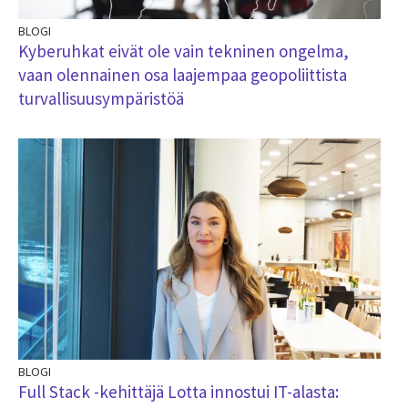
BLOGI
Kyberuhkat eivät ole vain tekninen ongelma,
vaan olennainen osa laajempaa geopoliittista
turvallisuusympäristöä
BLOGI
Full Stack -kehittäjä Lotta innostui IT-alasta: