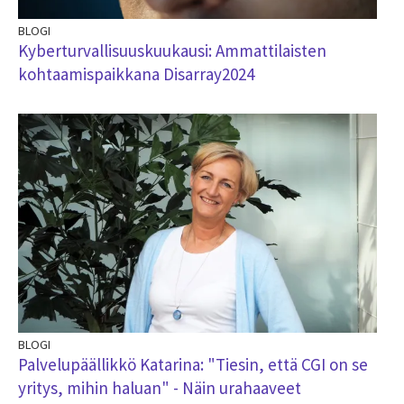
BLOGI
Kyberturvallisuuskuukausi: Ammattilaisten
kohtaamispaikkana Disarray2024
BLOGI
Palvelupäällikkö Katarina: "Tiesin, että CGI on se
yritys, mihin haluan" - Näin urahaaveet