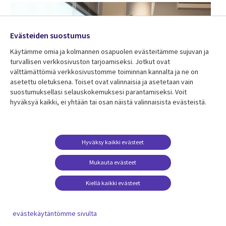
Evästeiden suostumus
Käytämme omia ja kolmannen osapuolen evästeitämme sujuvan ja
turvallisen verkkosivuston tarjoamiseksi. Jotkut ovat
välttämättömiä verkkosivustomme toiminnan kannalta ja ne on
asetettu oletuksena. Toiset ovat valinnaisia ​​ja asetetaan vain
suostumuksellasi selauskokemuksesi parantamiseksi. Voit
hyväksyä kaikki, ei yhtään tai osan näistä valinnaisista evästeistä.
BLOGI
Huippuammattilainen Mikolas Hämäläinen:
Hyväksy kaikki evästeet
“Teknologia on minulle intohimo”
Mukauta evästeet
Kiellä kaikki evästeet
evästekäytäntömme sivulta