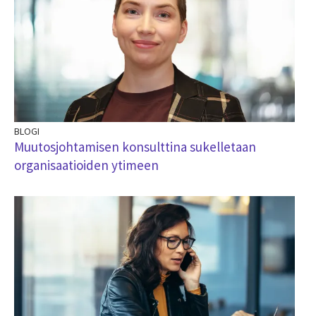
BLOGI
Muutosjohtamisen konsulttina sukelletaan
organisaatioiden ytimeen