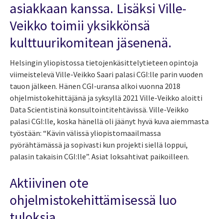
asiakkaan kanssa. Lisäksi Ville-
Veikko toimii yksikkönsä
kulttuurikomitean jäsenenä.
Helsingin yliopistossa t
ietojenkäsittelytie
teen opintoja
viimeistelevä
Ville-Veikko Saari palasi CGI:lle parin vuoden
tauon jälkeen
. Hänen CGI-uransa alkoi vuonna 2018
ohjelmistokehittäjänä ja
syksyllä 2021
Ville-Veikko aloitti
Data Scientistinä konsultointitehtävissä. Ville-Veikko
palasi CGI:lle, koska hänellä oli jäänyt hyvä kuva aiemmasta
työstään:
“Kävin välissä yliopistomaailmassa
pyörähtämässä ja sopivasti kun projekti siellä loppui,
palasin takaisin CGI:lle
”. Asiat loksahtivat paikoilleen.
Aktiivinen ote
ohjelmistokehittämisessä luo
tuloksia