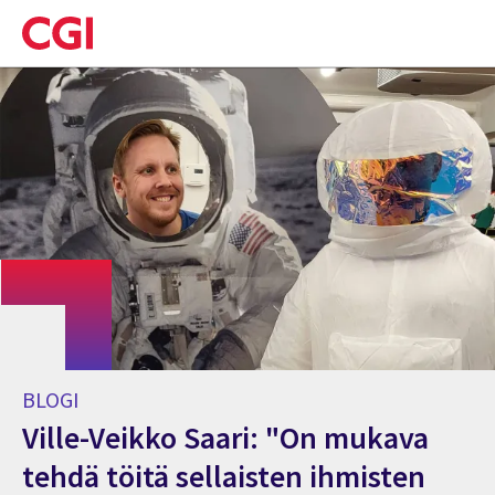
Skip
to
main
content
BLOGI
Ville-Veikko Saari: "On mukava
tehdä töitä sellaisten ihmisten