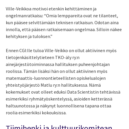
Ville-Veikkoa motivoi etenkin kehittäminen ja
ongelmanratkaisu: “Omia lemppareita ovat ne tilanteet,
kun pääsee selvittämään teknisen ratkaisun. Odotan aina
innolla, että pääsen ratkaisemaan ongelmaa. Silloin näkee
kehityksen ja tuloksen.”
Ennen CGI:lle tuloa Ville-Veikko on ollut aktiivinen myös
tietojenkäsittelytieteen TKO-äly ry:n
ainejärjestötoiminnassa hallituksen puheenjohtajan
roolissa.
Tämän lisäksi hän on ollut aktiivinen myös
matemaattis-luonnontieteellisten opiskelualojen
yhteistyöjärjestö Matlu ry:n hallituksessa. Nämä
kokemu
kset ovat
oll
ee
t eduksi Data Scientistin tehtävissä
esimerkiksi ryhmätyöskentelyssä, asioiden ketterässä
haltuunotossa ja
näkynyt
luonnollisena tapana ottaa
roolia esimerkiksi kokouksissa.
Tiimihenki ja kulttuurikomitean