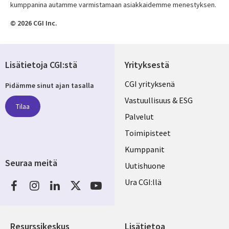
kumppanina autamme varmistamaan asiakkaidemme menestyksen.
© 2026 CGI Inc.
Lisätietoja CGI:stä
Yrityksestä
Useful
CGI yrityksenä
Pidämme sinut ajan tasalla
links
Vastuullisuus & ESG
Tilaa
FINLAND
Palvelut
Toimipisteet
Kumppanit
Seuraa meitä
Uutishuone
Social
Ura CGI:llä
Media
FINLAND
Resurssikeskus
Lisätietoa