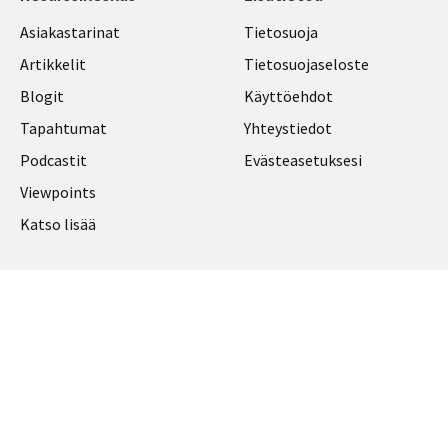
Library
Legal
Asiakastarinat
Tietosuoja
Links
FINLAND
Artikkelit
Tietosuojaseloste
FINLAND
Blogit
Käyttöehdot
Tapahtumat
Yhteystiedot
Podcastit
Evästeasetuksesi
Viewpoints
Katso lisää