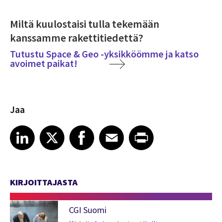
Miltä kuulostaisi tulla tekemään
kanssamme rakettitiedettä?
Tutustu Space & Geo -yksikköömme ja katso
avoimet paikat!
Jaa
Share article on LinkedIn
Share article on X
Share article on Facebook
Share article on Email
Share article on Print
LinkedIn
X
Facebook
Email
Print
KIRJOITTAJASTA
CGI Suomi