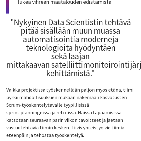
tukea vihreän maatalouden edistämistä
"Nykyinen Data Scientistin tehtävä
pitää sisällään muun muassa
automatisointia moderneja
teknologioita hyödyntäen
sekä laajan
mittakaavan satelliittimonitoirointijä
kehittämistä."
Vaikka projektissa työskennellään paljon myös etänä, tiimi
pyrkii mahdollisuuksien mukaan näkemään kasvotusten
Scrum-työskentelytavalle tyypillisissä
sprint
planningeissä
ja retroissa. Näissä tapaamisissa
katsotaan seuraavan parin viikon tavoitteet ja jaetaan
vastuutehtäviä tiimin kesken. Tiivis yhteistyö vie tiimiä
eteenpäin ja tehostaa työskentelyä.