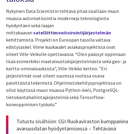
Nykyinen Data Scientistin tehtävä pitää sisällään muun
muassa automatisointia moderneja teknologioita
hyödyntäen sekä laajan
mittakaavan
satelliittimonitoirointijärjestelmän
kehittämistä.
Projekti on Euroopan tasolla valtava
edistysaskel. Viime kuukaudet asiakasprojektissa ovat
olleet Ville-Veikolle opettavaisia. “Olen päässyt oppimaan
lisää esimerkiksi maataloustukijärjestelmästä
sekä
geo-
ja
kartta
-ominaisuuksista
”, Ville
-Veikko
kertoo. ”Eri
järjestelmät ovat olleet suuressa roolissa osana
päivittäistä tekemistä. Ohjelmistokehitysprojektissa on
ollut käytössä muun muassa Python-kieli, PostgreSQL-
tietokantahallintajärjestelmä sekä
Tensorflow
-
koneoppimisen työkalu.”
Tutustu sisältöön:
CGI Ruokaviraston kumppanina
avaruusdatan hyödyntämisessä – Tehtävänä