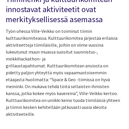
innostavat aktiviteetit ovat
merkityksellisessä asemassa
Työn ohessa Ville-Veikko on toiminut tiimin
kulttuurikomiteassa. Kulttuurikomitea järjestää erilaisia
aktiviteetteja tiimiläisille, joihin on viime vuosina
lukeutunut muun muassa suositut suunnistus-,
mökkihackathon- ja
grillaustapahtumat.
Kulttuurikomitean ansiosta on
pidetty paljon yhteyttä myös vapaamuotoisemmin
etäajasta huolimatta:
“Space & Geo -tiimissä on hyvä
meininki. On mukava tehdä töitä sellaisten ihmisten
kanssa, jotka kokee myös kavereina”, Ville-Veikko kertoo.
Kulttuurikomitea on uniikki keino tuoda tiimiläisiä yhteen
ja tiimin kesken kehitellään jatkuvasti uusia ideoita
aktiviteeteille.