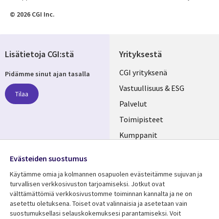
© 2026 CGI Inc.
Lisätietoja CGI:stä
Yrityksestä
Useful
CGI yrityksenä
Pidämme sinut ajan tasalla
links
Vastuullisuus & ESG
Tilaa
FINLAND
Palvelut
Toimipisteet
Kumppanit
Seuraa meitä
Uutishuone
Evästeiden suostumus
Social
Ura CGI:llä
Käytämme omia ja kolmannen osapuolen evästeitämme sujuvan ja
Media
turvallisen verkkosivuston tarjoamiseksi. Jotkut ovat
FINLAND
välttämättömiä verkkosivustomme toiminnan kannalta ja ne on
asetettu oletuksena. Toiset ovat valinnaisia ​​ja asetetaan vain
Resurssikeskus
Lisätietoa
suostumuksellasi selauskokemuksesi parantamiseksi. Voit