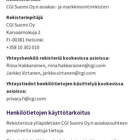
CGI Suomi Oy:n asiakas- ja markkinointirekisteri
Rekisterinpitäjä
CGI Suomi Oy
Karvaamokuja 2
FI-00381 Helsinki
+358 10 302 010
Yhteyshenkilö rekisteriä koskevissa asioissa:
Riina Hakkarainen, riina.hakkarainen@cgi.com
Jarkko Virtanen, jarkko.virtanen@cgi.com
Yhteystiedot henkilötietojen käsittelyä koskevissa
asioissa:
privacy.fi@cgi.com
Henkilötietojen käyttötarkoitus
Rekisterissä ylläpidetään CGI Suomi Oy:n asiakassuhteen
perusteella saatuja tietoja.