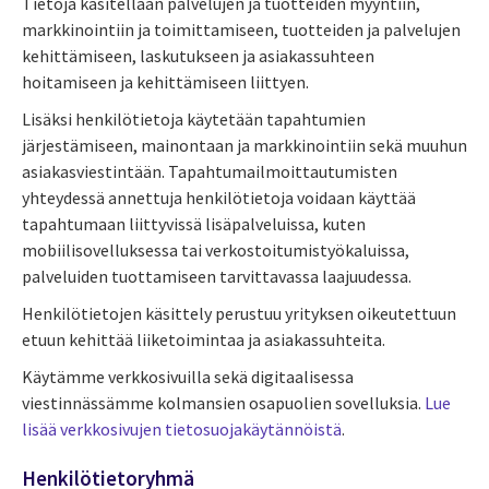
Tietoja käsitellään palvelujen ja tuotteiden myyntiin,
markkinointiin ja toimittamiseen, tuotteiden ja palvelujen
kehittämiseen, laskutukseen ja asiakassuhteen
hoitamiseen ja kehittämiseen liittyen.
Lisäksi henkilötietoja käytetään tapahtumien
järjestämiseen, mainontaan ja markkinointiin sekä muuhun
asiakasviestintään. Tapahtumailmoittautumisten
yhteydessä annettuja henkilötietoja voidaan käyttää
tapahtumaan liittyvissä lisäpalveluissa, kuten
mobiilisovelluksessa tai verkostoitumistyökaluissa,
palveluiden tuottamiseen tarvittavassa laajuudessa.
Henkilötietojen käsittely perustuu yrityksen oikeutettuun
etuun kehittää liiketoimintaa ja asiakassuhteita.
Käytämme verkkosivuilla sekä digitaalisessa
viestinnässämme kolmansien osapuolien sovelluksia.
Lue
lisää verkkosivujen tietosuojakäytännöistä
.
Henkilötietoryhmä