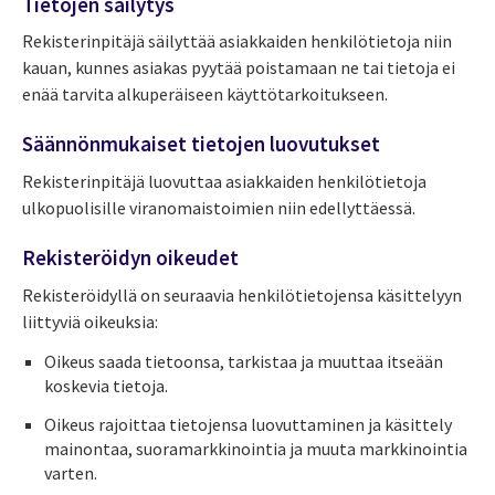
Tietojen säilytys
Rekisterinpitäjä säilyttää asiakkaiden henkilötietoja niin
kauan, kunnes asiakas pyytää poistamaan ne tai tietoja ei
enää tarvita alkuperäiseen käyttötarkoitukseen.
Säännönmukaiset tietojen luovutukset
Rekisterinpitäjä luovuttaa asiakkaiden henkilötietoja
ulkopuolisille viranomaistoimien niin edellyttäessä.
Rekisteröidyn oikeudet
Rekisteröidyllä on seuraavia henkilötietojensa käsittelyyn
liittyviä oikeuksia:
Oikeus saada tietoonsa, tarkistaa ja muuttaa itseään
koskevia tietoja.
Oikeus rajoittaa tietojensa luovuttaminen ja käsittely
mainontaa, suoramarkkinointia ja muuta markkinointia
varten.