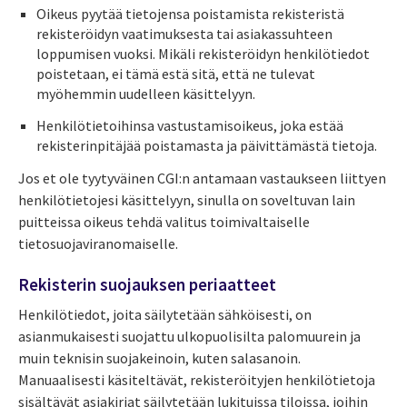
Oikeus pyytää tietojensa poistamista rekisteristä
rekisteröidyn vaatimuksesta tai asiakassuhteen
loppumisen vuoksi. Mikäli rekisteröidyn henkilötiedot
poistetaan, ei tämä estä sitä, että ne tulevat
myöhemmin uudelleen käsittelyyn.
Henkilötietoihinsa vastustamisoikeus, joka estää
rekisterinpitäjää poistamasta ja päivittämästä tietoja.
Jos et ole tyytyväinen CGI:n antamaan vastaukseen liittyen
henkilötietojesi käsittelyyn, sinulla on soveltuvan lain
puitteissa oikeus tehdä valitus toimivaltaiselle
tietosuojaviranomaiselle.
Rekisterin suojauksen periaatteet
Henkilötiedot, joita säilytetään sähköisesti, on
asianmukaisesti suojattu ulkopuolisilta palomuurein ja
muin teknisin suojakeinoin, kuten salasanoin.
Manuaalisesti käsiteltävät, rekisteröityjen henkilötietoja
sisältävät asiakirjat säilytetään lukituissa tiloissa, joihin