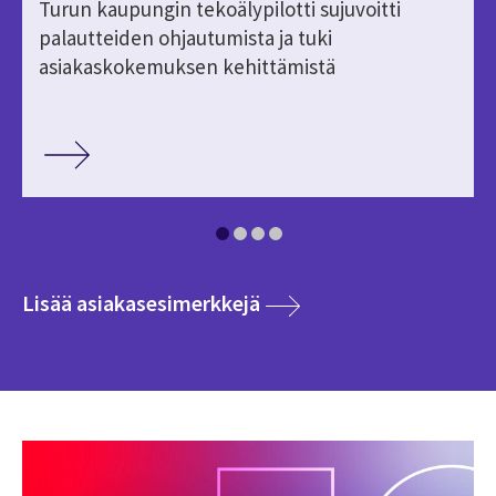
Turun kaupungin tekoälypilotti sujuvoitti
palautteiden ohjautumista ja tuki
asiakaskokemuksen kehittämistä
media
Lisää asiakasesimerkkejä