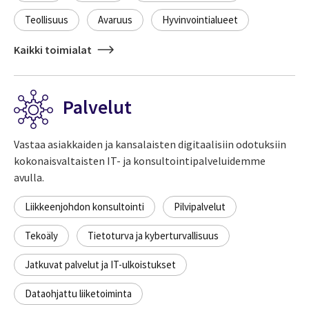
Teollisuus
Avaruus
Hyvinvointialueet
Kaikki toimialat
Palvelut
Vastaa asiakkaiden ja kansalaisten digitaalisiin odotuksiin
kokonaisvaltaisten IT- ja konsultointipalveluidemme
avulla.
Liikkeenjohdon konsultointi
Pilvipalvelut
Tekoäly
Tietoturva ja kyberturvallisuus
Jatkuvat palvelut ja IT-ulkoistukset
Dataohjattu liiketoiminta