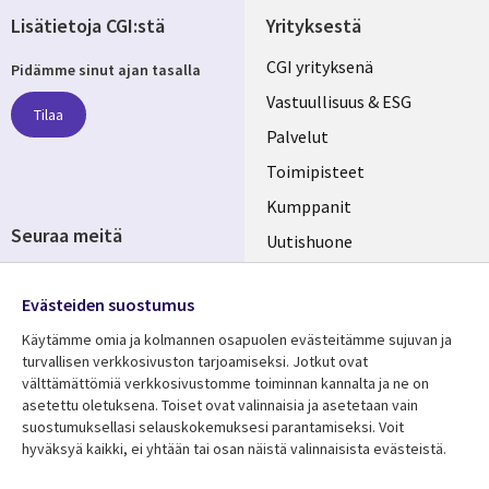
Lisätietoja CGI:stä
Yrityksestä
Useful
CGI yrityksenä
Pidämme sinut ajan tasalla
links
Vastuullisuus & ESG
Tilaa
FINLAND
Palvelut
Toimipisteet
Kumppanit
Seuraa meitä
Uutishuone
Social
Ura CGI:llä
Media
Evästeiden suostumus
FINLAND
Käytämme omia ja kolmannen osapuolen evästeitämme sujuvan ja
turvallisen verkkosivuston tarjoamiseksi. Jotkut ovat
Resurssikeskus
Lisätietoa
välttämättömiä verkkosivustomme toiminnan kannalta ja ne on
Library
Legal
asetettu oletuksena. Toiset ovat valinnaisia ​​ja asetetaan vain
Asiakastarinat
Tietosuoja
suostumuksellasi selauskokemuksesi parantamiseksi. Voit
Links
FINLAND
Artikkelit
Tietosuojaseloste
hyväksyä kaikki, ei yhtään tai osan näistä valinnaisista evästeistä.
FINLAND
Blogit
Käyttöehdot