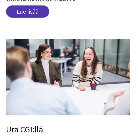
Lue lisää
Ura CGI:llä