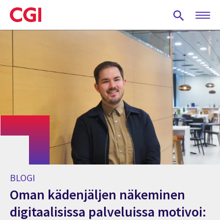
Skip
to
main
content
BLOGI
Oman kädenjäljen näkeminen
digitaalisissa palveluissa motivoi: