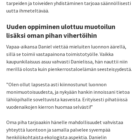
tarpeiden ja toiveiden yhdistäminen tarjoaa säännöllisesti
uutta ihmeteltävää.
Uuden oppiminen ulottuu muotoilun
lisäksi oman pihan vihertöihin
Vapaa-aikansa Daniel viettää mieluiten luonnon äärellä,
sillä se toimii vastapainona toimistotyölle. Vaikka
kaupunkilaisuus asuu vahvasti Danielissa, hän nauttii niin
merillä olosta kuin pienkerrostaloelämän seesteisyydestä.
”Olen ollut lapsesta asti kiinnostunut luonnon
monimuotoisuudesta, ja nykyään hankin innoissani tietoa
lähiöpihalle soveltuvista kasveista. Erityisesti pihatöissä
vuodenaikojen kierron huomaa selvästi!”
Oma piha tarjoaakin hänelle mahdollisuudet vahvistaa
yhteyttä luontoon ja samalla palvelee syvempää
henkilökohtaista ekologista aspektia. Danielin