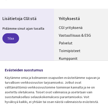
Lisätietoja CGI:stä
Yrityksestä
Useful
CGI yrityksenä
Pidämme sinut ajan tasalla
links
Vastuullisuus & ESG
Tilaa
FINLAND
Palvelut
Toimipisteet
Kumppanit
Seuraa meitä
Uutishuone
Evästeiden suostumus
Social
Ura CGI:llä
Käytämme omia ja kolmannen osapuolen evästeitämme sujuvan ja
Media
turvallisen verkkosivuston tarjoamiseksi. Jotkut ovat
FINLAND
välttämättömiä verkkosivustomme toiminnan kannalta ja ne on
asetettu oletuksena. Toiset ovat valinnaisia ​​ja asetetaan vain
Resurssikeskus
Lisätietoa
suostumuksellasi selauskokemuksesi parantamiseksi. Voit
hyväksyä kaikki, ei yhtään tai osan näistä valinnaisista evästeistä.
Library
Legal
Asiakastarinat
Tietosuoja