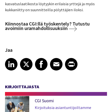
kasvatuslaatikosta löytyykin erilaisia yrttejä ja myös
kukkaniitty on suunnitteilla pölyttäjien iloksi.
Kiinnostaa CGI:llä työskentely? Tutustu
avoimiin uramahdollisuuksiin
Jaa
Share article on LinkedIn
Share article on X
Share article on Facebook
Share article on Email
Share article on Print
LinkedIn
X
Facebook
Email
Print
KIRJOITTAJASTA
CGI Suomi
Kirjoituksia asiantuntijoiltamme