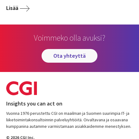
Lisää
Voimmeko olla avuksi?
ota yhteyttä
Insights you can act on
Vuonna 1976 perustettu CGI on maailman ja Suomen suurimpia IT- ja
liiketoimintakonsultoinnin palveluyhtiöitä. Oivaltavana ja osaavana
kumppanina autamme varmistamaan asiakkaidemme menestyksen.
© 2026 CGI Inc.