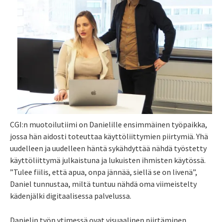
CGI:n muotoilutiimi on Danielille ensimmäinen työpaikka,
jossa hän aidosti toteuttaa käyttöliittymien piirtymiä. Yhä
uudelleen ja uudelleen häntä sykähdyttää nähdä työstetty
käyttöliittymä julkaistuna ja lukuisten ihmisten käytössä.
”Tulee fiilis, että apua, onpa jännää, siellä se on livenä”,
Daniel tunnustaa, miltä tuntuu nähdä oma viimeistelty
kädenjälki digitaalisessa palvelussa.
Danielin työn ytimessä ovat visuaalinen piirtäminen,