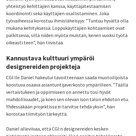
yhteistyö kehittäjien kanssa, käyttäjätestaamisen
koordinointi sekä käyttäjien osallistaminen. Joka
työvaiheessa korostuu ihmisläheisyys: ”Tuntuu hyvältä olla
mukana kehityksessä. Loppukäyttäjien kohtaamiset ovat
palkitsevia, sillä niiden myötä muistan, kenen vuoksi työtä
oikeasti teen”, hän tiivistää.
Kannustava kulttuuri ympäröi
designereiden projekteja
CGI:lle Daniel hakeutui tavoitteenaan saada muotoilijoista
koostuva osaava asiantuntijaverkosto ympärilleen. ”Täällä
vertaistukeen ja oppimiseen on annettu tosi hyvät
mahdollisuudet, ja koen sen olevan ison talon ehdoton etu.
Yhdessäkään projektissa ei tarvitse tehdä yksin”, hän
korostaa tiimityön tärkeyttä.
Daniel alleviivaa, että CGI:n designereiden kesken