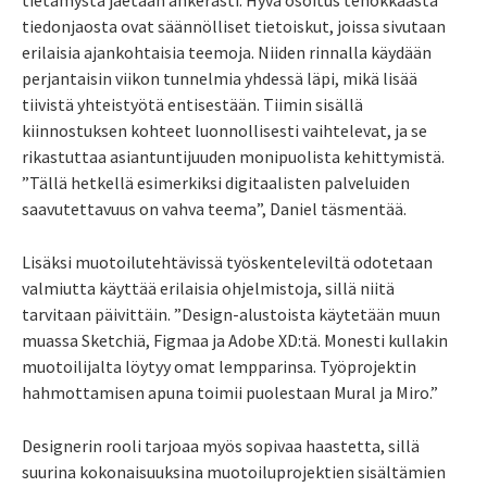
tietämystä jaetaan ahkerasti. Hyvä osoitus tehokkaasta
tiedonjaosta ovat säännölliset tietoiskut, joissa sivutaan
erilaisia ajankohtaisia teemoja. Niiden rinnalla käydään
perjantaisin viikon tunnelmia yhdessä läpi, mikä lisää
tiivistä yhteistyötä entisestään. Tiimin sisällä
kiinnostuksen kohteet luonnollisesti vaihtelevat, ja se
rikastuttaa asiantuntijuuden monipuolista kehittymistä.
”Tällä hetkellä esimerkiksi digitaalisten palveluiden
saavutettavuus on vahva teema”, Daniel täsmentää.
Lisäksi muotoilutehtävissä työskenteleviltä odotetaan
valmiutta käyttää erilaisia ohjelmistoja, sillä niitä
tarvitaan päivittäin. ”Design-alustoista käytetään muun
muassa Sketchiä, Figmaa ja Adobe XD:tä. Monesti kullakin
muotoilijalta löytyy omat lempparinsa. Työprojektin
hahmottamisen apuna toimii puolestaan Mural ja Miro.”
Designerin rooli tarjoaa myös sopivaa haastetta, sillä
suurina kokonaisuuksina muotoiluprojektien sisältämien