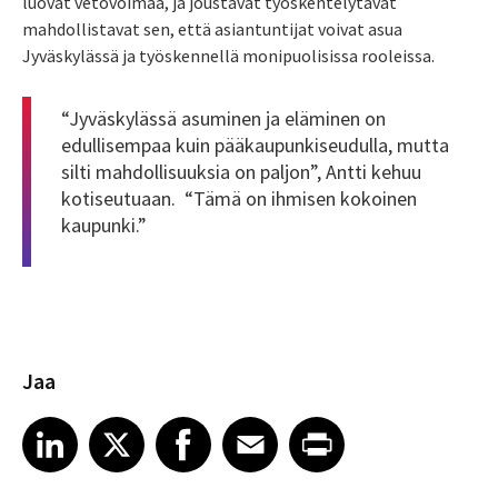
luovat vetovoimaa, ja joustavat työskentelytavat
mahdollistavat sen, että asiantuntijat voivat asua
Jyväskylässä ja työskennellä monipuolisissa rooleissa.
“Jyväskylässä asuminen ja eläminen on
edullisempaa kuin pääkaupunkiseudulla, mutta
silti mahdollisuuksia on paljon”, Antti kehuu
kotiseutuaan. “Tämä on ihmisen kokoinen
kaupunki.”
Jaa
Share article on LinkedIn
Share article on X
Share article on Facebook
Share article on Email
Share article on Print
LinkedIn
X
Facebook
Email
Print