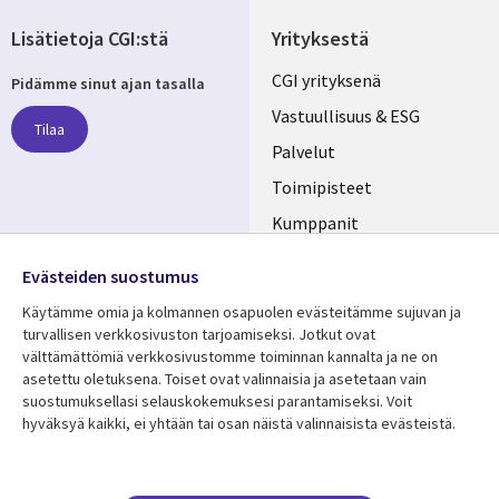
Lisätietoja CGI:stä
Yrityksestä
Useful
CGI yrityksenä
Pidämme sinut ajan tasalla
links
Vastuullisuus & ESG
Tilaa
FINLAND
Palvelut
Toimipisteet
Kumppanit
Seuraa meitä
Uutishuone
Evästeiden suostumus
Social
Ura CGI:llä
Käytämme omia ja kolmannen osapuolen evästeitämme sujuvan ja
Media
turvallisen verkkosivuston tarjoamiseksi. Jotkut ovat
FINLAND
välttämättömiä verkkosivustomme toiminnan kannalta ja ne on
asetettu oletuksena. Toiset ovat valinnaisia ​​ja asetetaan vain
Resurssikeskus
Lisätietoa
suostumuksellasi selauskokemuksesi parantamiseksi. Voit
hyväksyä kaikki, ei yhtään tai osan näistä valinnaisista evästeistä.
Library
Legal
Asiakastarinat
Tietosuoja
Links
FINLAND
Artikkelit
Tietosuojaseloste