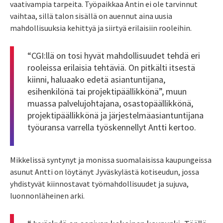
vaativampia tarpeita. Työpaikkaa Antin ei ole tarvinnut
vaihtaa, sillä talon sisällä on auennut aina uusia
mahdollisuuksia kehittyä ja siirtyä erilaisiin rooleihin.
“CGI:llä on tosi hyvät mahdollisuudet tehdä eri
rooleissa erilaisia tehtäviä. On pitkälti itsestä
kiinni, haluaako edetä asiantuntijana,
esihenkilönä tai projektipäällikkönä”, muun
muassa palvelujohtajana, osastopäällikkönä,
projektipäällikkönä ja järjestelmäasiantuntijana
työuransa varrella työskennellyt Antti kertoo.
Mikkelissä syntynyt ja monissa suomalaisissa kaupungeissa
asunut Antti on löytänyt Jyväskylästä kotiseudun, jossa
yhdistyvät kiinnostavat työmahdollisuudet ja sujuva,
luonnonläheinen arki.