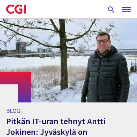
Skip
to
main
content
BLOGI
Pitkän IT-uran tehnyt Antti
Jokinen: Jyväskylä on