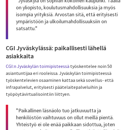
“Jyväskylä on sopivan kokoinen kaupunki. Täällä
on yliopisto, koulutusmahdollisuuksia ja myös
isompia yrityksiä. Arvostan sitä, että erityisesti
ympäristöön ja ulkoilumahdollisuuksiin on
satsattu.”
CGI Jyväskylässä: paikallisesti lähellä
asiakkaita
CGI:n Jyväskylän toimipisteessä
työskentelee noin 50
asiantuntijaa eri rooleissa. Jyväskylän toimipisteessä
työskentelevien osaaminen kattaa sekä sovellus- että
infrapalvelut, erityisesti päätelaitepalveluihin ja
työpöytävirtualisointiin liittyen.
”Paikallinen läsnäolo tuo jatkuvuutta ja
henkilöstön vaihtuvuus on ollut meillä pientä.
Yhteistyö ei ole enää paikkaan sidottua, joten