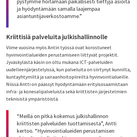
pystymme hoitamaan paikallisesti tiettyjä asioita
ja hyödyntämään samalla laajempaa
asiantuntijaverkostoamme.”
Kriittisiä palveluita julkishallinnolle
Viime vuosina myös Antin työssä ovat korostuneet
hyvinvointialueiden perustamiseen liittyvät projektit.
Jyväskylästä käsin on oltu mukana ICT-palveluiden
uudelleenjärjestelyissä, kun palveluita on siirtynyt kunnilta,
kuntayhtymiltä ja sairaanhoitopiireiltä hyvinvointialueille.
Niissä Antti on päässyt hyödyntämään erityisosaamistaan
infra- ja konesalipalveluista sekä kriittisten järjestelmien
teknisistä ympäristöistä.
“Meillä on pitkä kokemus julkishallinnon
kriittisten palveluiden tuottamisesta”, Antti
kertoo. “Hyvinvointialueiden perustamisen