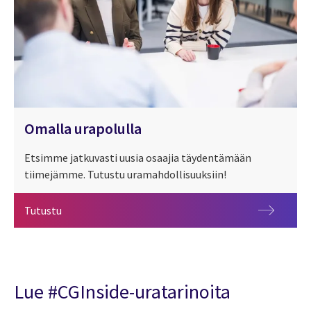
Omalla urapolulla
Etsimme jatkuvasti uusia osaajia täydentämään
tiimejämme. Tutustu uramahdollisuuksiin!
Omalla urapolulla
Tutustu
Lue #CGInside-uratarinoita