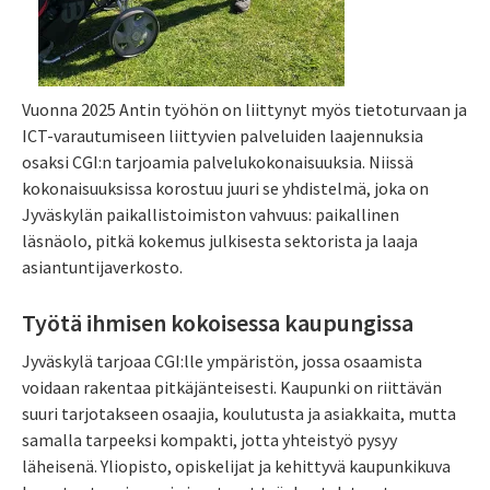
Vuonna 2025 Antin työhön on liittynyt myös tietoturvaan ja
ICT-varautumiseen liittyvien palveluiden laajennuksia
osaksi CGI:n tarjoamia palvelukokonaisuuksia. Niissä
kokonaisuuksissa korostuu juuri se yhdistelmä, joka on
Jyväskylän paikallistoimiston vahvuus: paikallinen
läsnäolo, pitkä kokemus julkisesta sektorista ja laaja
asiantuntijaverkosto.
Työtä ihmisen kokoisessa kaupungissa
Jyväskylä tarjoaa CGI:lle ympäristön, jossa osaamista
voidaan rakentaa pitkäjänteisesti. Kaupunki on riittävän
suuri tarjotakseen osaajia, koulutusta ja asiakkaita, mutta
samalla tarpeeksi kompakti, jotta yhteistyö pysyy
läheisenä. Yliopisto, opiskelijat ja kehittyvä kaupunkikuva