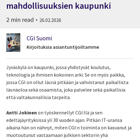
mahdollisuuksien kaupunki
2 min read
26.02.2026
CGI Suomi
Kirjoituksia asiantuntijoiltamme
Jyväskylä on kaupunki, jossa yhdistyvät koulutus,
teknologia ja ihmisen kokoinen arki. Se on myös paikka,
jossa CGI on ollut läsnä pitkään ja vahvistanut paikallista
läsnäoloa sekä osaamista, joka palvelee sekä paikallisia
että valtakunnallisia tarpeita.
Antti Jokinen
on työskennellyt CGI:llä ja sen
edeltäjäyrityksissä yli 30 vuoden ajan. Pitkän IT-uransa
aikana hän on nähnyt, miten CGI:n toiminta on kasvanut ja
muotoutunut vastaamaan julkisen sektorin yhä