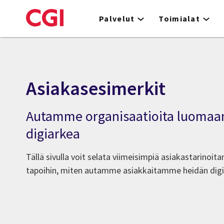
Skip
to
Palvelut
Toimialat
main
content
Asiakasesimerkit
Autamme organisaatioita luomaa
digiarkea
Tällä sivulla voit selata viimeisimpiä asiakastarinoita
tapoihin, miten autamme asiakkaitamme heidän digit