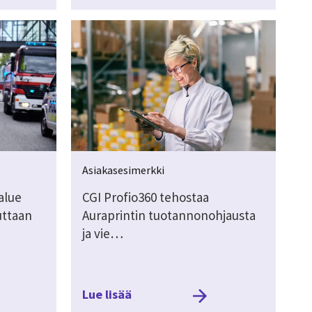
Asiakasesimerkki
alue
CGI Profio360 tehostaa
uttaan
Auraprintin tuotannonohjausta
ja vie…
Lue lisää