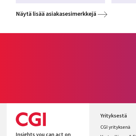
media
Näytä lisää asiakasesimerkkejä
Yrityksestä
Useful
CGI yrityksenä
Insights you can act on