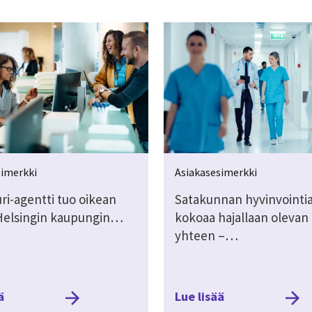
simerkki
Asiakasesimerkki
ri-agentti tuo oikean
Satakunnan hyvinvointi
Helsingin kaupungin…
kokoaa hajallaan olevan
yhteen –…
ä
Lue lisää