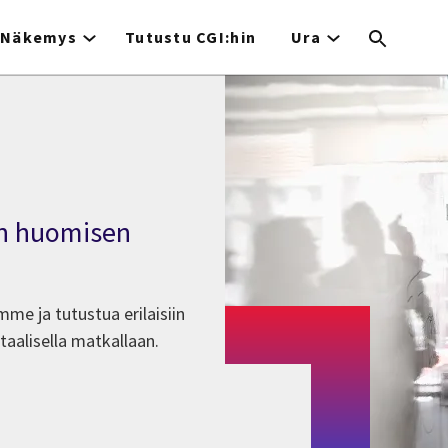
Näkemys
Tutustu CGI:hin
Ura
n huomisen
mme ja tutustua erilaisiin
aalisella matkallaan.