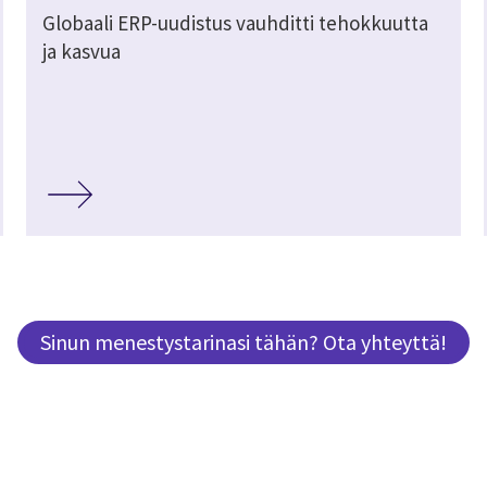
Globaali ERP-uudistus vauhditti tehokkuutta
ja kasvua
Sinun menestystarinasi tähän? Ota yhteyttä!