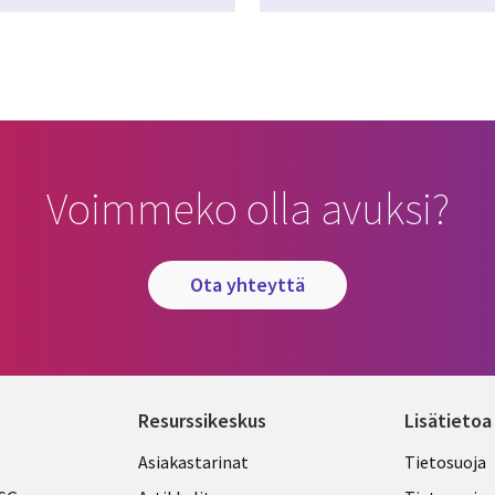
Voimmeko olla avuksi?
ota yhteyttä
Resurssikeskus
Lisätietoa
Library
Legal
Asiakastarinat
Tietosuoja