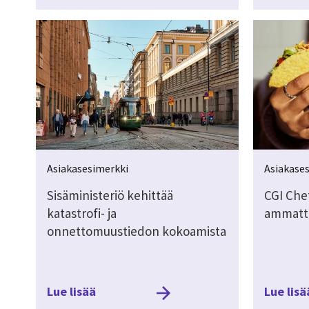
Asiakasesimerkki
Asiakase
Sisäministeriö kehittää
CGI Che
katastrofi- ja
ammatti
onnettomuustiedon kokoamista
Lue lisää
Lue lisä