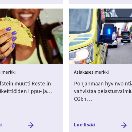
simerkki
Asiakasesimerkki
fstein muutti Restelin
Pohjanmaan hyvinvointi
keittiöiden lippu- ja…
vahvistaa pelastusvalmi
CGI:n…
ä
Lue lisää