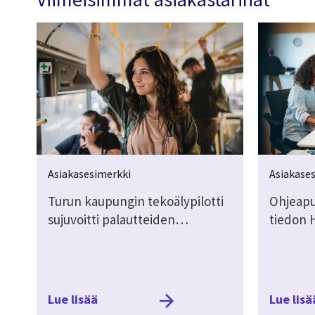
Asiakasesimerkki
Asiakase
Turun kaupungin tekoälypilotti
Ohjeapu
sujuvoitti palautteiden…
tiedon 
Lue lisää
Lue lisä