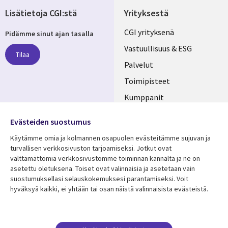
Lisätietoja CGI:stä
Yrityksestä
Useful
CGI yrityksenä
Pidämme sinut ajan tasalla
links
Vastuullisuus & ESG
Tilaa
FINLAND
Palvelut
Toimipisteet
Kumppanit
Seuraa meitä
Uutishuone
Evästeiden suostumus
Social
Ura CGI:llä
Käytämme omia ja kolmannen osapuolen evästeitämme sujuvan ja
Media
turvallisen verkkosivuston tarjoamiseksi. Jotkut ovat
FINLAND
välttämättömiä verkkosivustomme toiminnan kannalta ja ne on
asetettu oletuksena. Toiset ovat valinnaisia ​​ja asetetaan vain
Resurssikeskus
Lisätietoa
suostumuksellasi selauskokemuksesi parantamiseksi. Voit
hyväksyä kaikki, ei yhtään tai osan näistä valinnaisista evästeistä.
Library
Legal
Asiakastarinat
Tietosuoja
Links
FINLAND
Artikkelit
Tietosuojaseloste
Blogit
Käyttöehdot