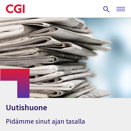
Skip
to
main
content
Uutishuone
Pidämme sinut ajan tasalla