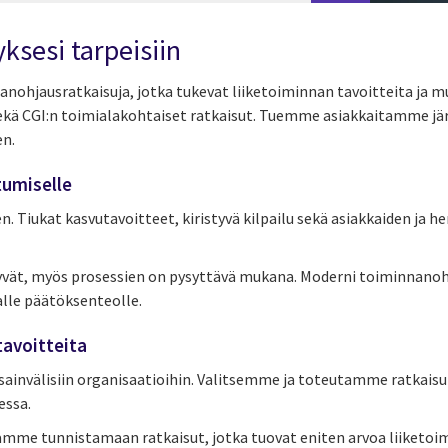
ksesi tarpeisiin
iminnanohjausratkaisuja, jotka tukevat liiketoiminnan tavoitteita
ekä CGI:n toimialakohtaiset ratkaisut. Tuemme asiakkaitamme jär
en.
tumiselle
en. Tiukat kasvutavoitteet, kiristyvä kilpailu sekä asiakkaiden ja 
ittyvät, myös prosessien on pysyttävä mukana. Moderni toiminna
lle päätöksenteolle.
tavoitteita
invälisiin organisaatioihin. Valitsemme ja toteutamme ratkaisut
essa.
mme tunnistamaan ratkaisut, jotka tuovat eniten arvoa liiketoim