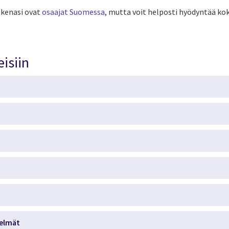
ukenasi ovat
osaajat Suomessa
, mutta voit helposti hyödyntää ko
eisiin
telmät