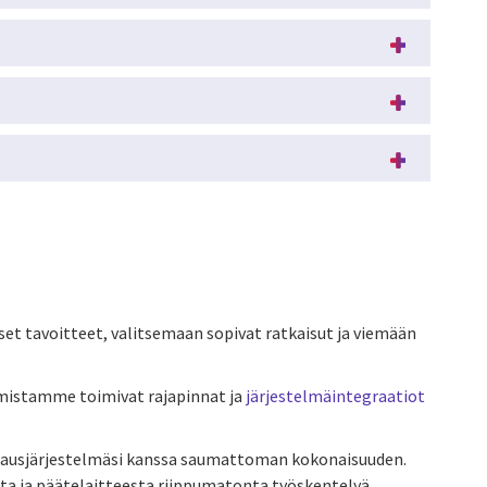
t tavoitteet, valitsemaan sopivat ratkaisut ja viemään
rmistamme toimivat rajapinnat ja
järjestelmäintegraatiot
hjausjärjestelmäsi kanssa saumattoman kokonaisuuden.
ta ja päätelaitteesta riippumatonta työskentelyä.