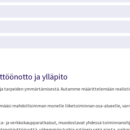
töönotto ja ylläpito
ja tarpeiden ymmärtämisestä. Autamme määrittelemään realistise
elmääsi mahdollisimman monelle liiketoiminnan osa-alueelle, va
nta- ja verkkokaupparatkaisut, muodostavat yhdessä toiminnano
lppokäyttöisyyttä, vähemmän turhia rutiineja sekä ajasta, paikas