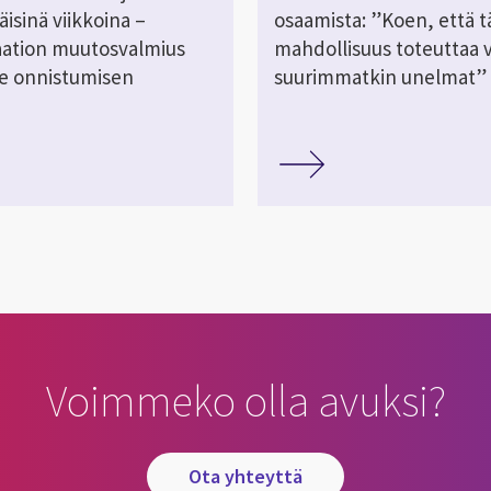
isinä viikkoina –
osaamista: ”Koen, että t
aation muutosvalmius
mahdollisuus toteuttaa v
ee onnistumisen
suurimmatkin unelmat”
Voimmeko olla avuksi?
ota yhteyttä