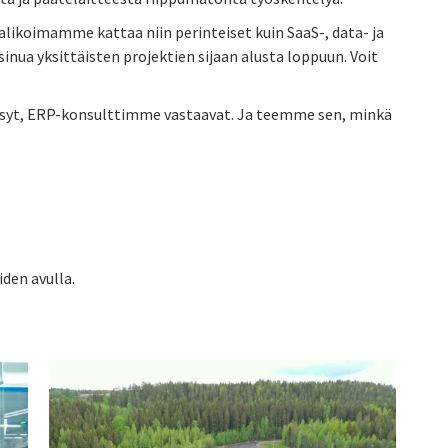
likoimamme kattaa niin perinteiset kuin SaaS-, data- ja
inua yksittäisten projektien sijaan alusta loppuun. Voit
ysyt, ERP-konsulttimme vastaavat. Ja teemme sen, minkä
den avulla.