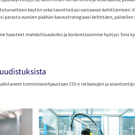
urvallisen käytön sekä tavoitteitasi vastaavan kehittämisen. Va
si parasta vuosien päähän kasvustrategiaasi kehittäen, palvellen s
e haasteet mahdollisuuksiksi ja konkretisoimme hyötysi. Sinä k
udistuksista
uudistaneet toiminnanohjaustaan CGI:n ratkaisujen ja asiantuntijoi