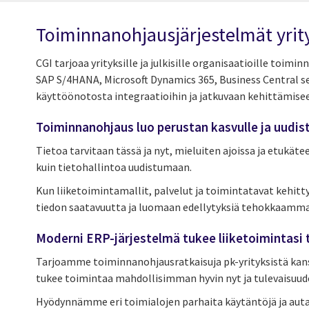
Toiminnanohjausjärjestelmät yrity
CGI tarjoaa yrityksille ja julkisille organisaatioille to
SAP S/4HANA, Microsoft Dynamics 365, Business Central s
käyttöönotosta integraatioihin ja jatkuvaan kehittämise
Toiminnanohjaus luo perustan kasvulle ja uudis
Tietoa tarvitaan tässä ja nyt, mieluiten ajoissa ja etukäte
kuin tietohallintoa uudistumaan.
Kun liiketoimintamallit, palvelut ja toimintatavat keh
tiedon saatavuutta ja luomaan edellytyksiä tehokkaamma
Moderni ERP-järjestelmä tukee liiketoimintasi 
Tarjoamme toiminnanohjausratkaisuja pk-yrityksistä kansa
tukee toimintaa mahdollisimman hyvin nyt ja tulevaisuud
Hyödynnämme eri toimialojen parhaita käytäntöjä ja auta