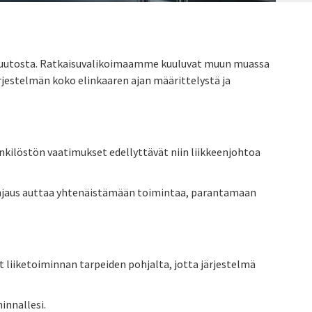
 ja muutosta. Ratkaisuvalikoimaamme kuuluvat muun muassa
jestelmän koko elinkaaren ajan määrittelystä ja
henkilöstön vaatimukset edellyttävät niin liikkeenjohtoa
nohjaus auttaa yhtenäistämään toimintaa, parantamaan
 liiketoiminnan tarpeiden pohjalta, jotta järjestelmä
innallesi.