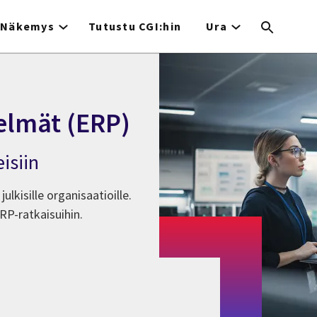
Näkemys
Tutustu CGI:hin
Ura
elmät (ERP)
isiin
ulkisille organisaatioille.
RP-ratkaisuihin.