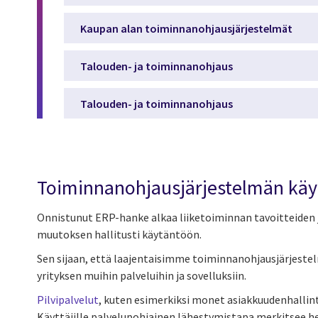
Kaupan alan toiminnanohjausjärjestelmät
Talouden- ja toiminnanohjaus
Talouden- ja toiminnanohjaus
Toiminnanohjausjärjestelmän käyt
Onnistunut ERP-hanke alkaa liiketoiminnan tavoitteiden 
muutoksen hallitusti käytäntöön.
Sen sijaan, että laajentaisimme toiminnanohjausjärjest
yrityksen muihin palveluihin ja sovelluksiin.
Pilvipalvelut
, kuten esimerkiksi monet asiakkuudenhalli
Käyttäjille palvelupohjainen lähestymistapa merkitsee he