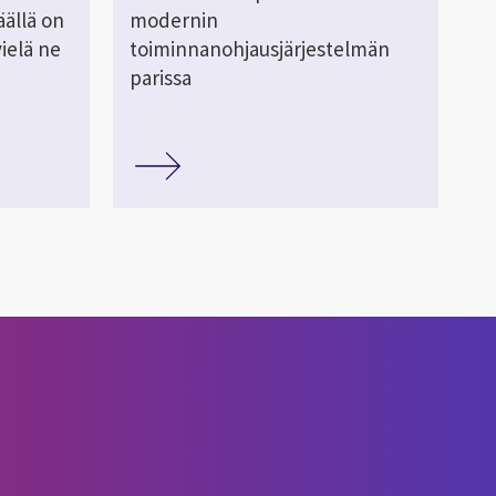
äällä on
modernin
ielä ne
toiminnanohjausjärjestelmän
parissa