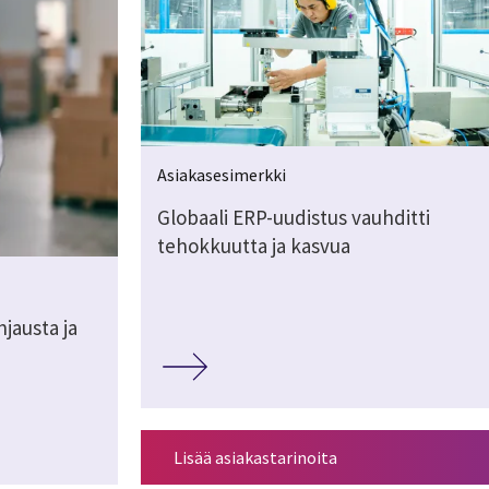
Asiakasesimerkki
Globaali ERP-uudistus vauhditti
tehokkuutta ja kasvua
jausta ja
Lisää asiakastarinoita