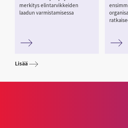
merkitys elintarvikkeiden
ensimmä
laadun varmistamisessa
organis
ratkais
Lisää