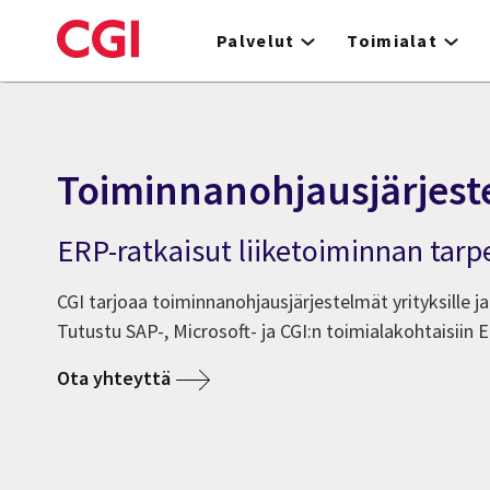
Skip
to
Palvelut
Toimialat
main
content
Toiminnanohjausjärjest
ERP-ratkaisut liiketoiminnan tarpe
CGI tarjoaa toiminnanohjausjärjestelmät yrityksille ja j
Tutustu SAP-, Microsoft- ja CGI:n toimialakohtaisiin E
Ota yhteyttä