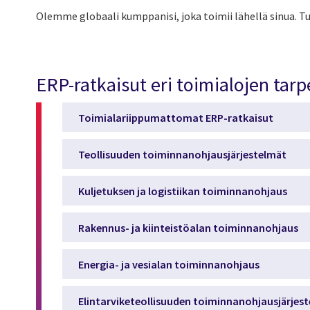
Olemme globaali kumppanisi, joka toimii lähellä sinua. T
ERP-ratkaisut eri toimialojen tarp
Toimialariippumattomat ERP-ratkaisut
Teollisuuden toiminnanohjausjärjestelmät
Kuljetuksen ja logistiikan toiminnanohjaus
Rakennus- ja kiinteistöalan toiminnanohjaus
Energia- ja vesialan toiminnanohjaus
Elintarviketeollisuuden toiminnanohjausjärjes