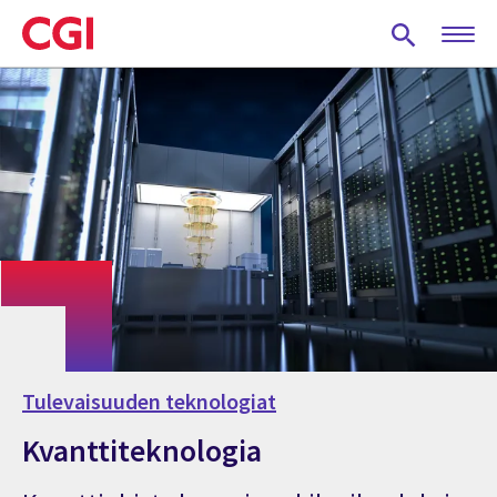
Skip
to
main
content
Tulevaisuuden teknologiat
Kvanttiteknologia