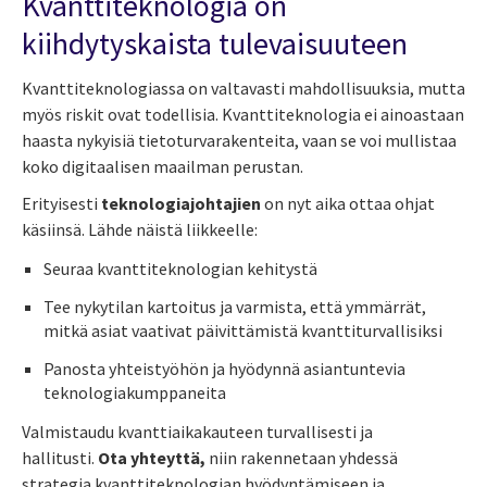
Kvanttiteknologia on
kiihdytyskaista tulevaisuuteen
Kvanttiteknologiassa on valtavasti mahdollisuuksia, mutta
myös riskit ovat todellisia. Kvanttiteknologia ei ainoastaan
haasta nykyisiä tietoturvarakenteita, vaan se voi mullistaa
koko digitaalisen maailman perustan.
Erityisesti
teknologiajohtajien
on nyt aika ottaa ohjat
käsiinsä. Lähde näistä liikkeelle:
Seuraa kvanttiteknologian kehitystä
Tee nykytilan kartoitus ja varmista, että ymmärrät,
mitkä asiat vaativat päivittämistä kvanttiturvallisiksi
Panosta yhteistyöhön ja hyödynnä asiantuntevia
teknologiakumppaneita
Valmistaudu kvanttiaikakauteen turvallisesti ja
hallitusti.
Ota yhteyttä,
niin rakennetaan yhdessä
strategia kvanttiteknologian hyödyntämiseen ja