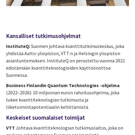
Kansalliset tutkimusohjelmat
InstituteQ:
Suomen johtava kvanttitutkimuskeskus, joka
yhdistää Aalto-yliopiston, VTT:n ja Helsingin yliopiston
asiantuntemuksen. InstituteQ on perustettu vuonna 2021
edistämään kvanttiteknologioiden käyttöönottoa
Suomessa.
Business Finlandin Quantum Technologies -ohjelma
(2022–2026): 10 miljoonan euron rahoitusohjelma, joka
tukee kvanttiteknologian tutkimusta ja
liiketoimintapotentiaalin kehittämistä.
Keskeiset suomalaiset toimijat
VTT
Johtava kvanttiteknologian tutkimuslaitos, joka on
mukana rakentamassa Suomen ensimmäistä