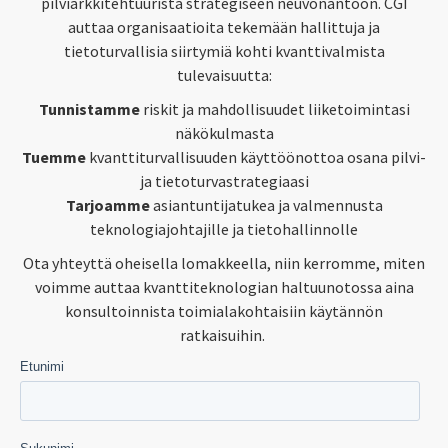
pilviarkkitehtuurista strategiseen neuvonantoon. CGI
auttaa organisaatioita tekemään hallittuja ja
tietoturvallisia siirtymiä kohti kvanttivalmista
tulevaisuutta:
Tunnistamme
riskit ja mahdollisuudet liiketoimintasi
näkökulmasta
Tuemme
kvanttiturvallisuuden käyttöönottoa osana pilvi-
ja tietoturvastrategiaasi
Tarjoamme
asiantuntijatukea ja valmennusta
teknologiajohtajille ja tietohallinnolle
Ota yhteyttä oheisella lomakkeella, niin kerromme, miten
voimme auttaa kvanttiteknologian haltuunotossa aina
konsultoinnista toimialakohtaisiin käytännön
ratkaisuihin.