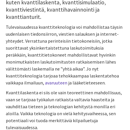
kuten kvanttilaskenta, kvanttisimulaatio,
kvanttiviestintä, kvanttihavainnointi ja
kvanttianturit.
Tulevaisuudessa kvanttiteknologia voi mahdollistaa täysin
uudenlaisen tiedonsiirron, viestien salauksen ja internet-
yhteydet. Verrattuna
perinteisiin tietokoneisiin, jotka
suorittavat yksinkertaistettuna laskutoimituksia
peräkkäin, kvanttitietokoneet mahdollistavat hyvinkin
monimutkaisten laskutoimitusten ratkaisemisen lähes
välittömästi laskemalla ne ”yhtä aikaa”.
J
o
nyt
kvanttiteknologia tarjoaa tehokkaampaa laskentatehoa
vaikkapa ilmailuun,
avaruuteen
ja lääketieteeseen
.
Kvanttilaskenta ei siis ole vain teoreettinen mahdollisuus,
vaan se tarjoaa työkalun ratkaista valtavia haasteita ja
vauhdittaa tieteen ja teknologian kehitystä monilla eri
aloilla. Vaikka teknologia on vielä kehitysvaiheessa, sen
potentiaali voi tuoda merkittäviä kilpailuetuja
tulevaisuudessa.