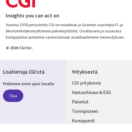
Insights you can act on
Vuonna 1976 perustettu CGI on maailman ja Suomen suurimpia IT- ja
liiketoimintakonsultoinnin palveluyhtiöitä. Oivaltavana ja osaavana
kumppanina autamme varmistamaan asiakkaidemme menestyksen.
© 2026 CGI Inc.
Lisätietoja CGI:stä
Yrityksestä
Useful
CGI yrityksenä
Pidämme sinut ajan tasalla
links
Vastuullisuus & ESG
Tilaa
FINLAND
Palvelut
Toimipisteet
Kumppanit
Seuraa meitä
Uutishuone