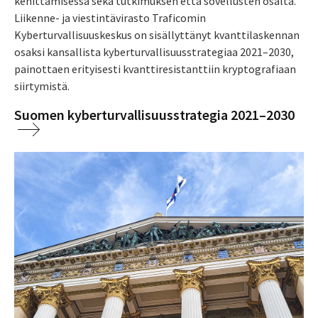
kehittämisessä sekä tutkimuksen että sovellusten osalta.
L
iikenne- ja viestintävirasto Traficomin
Kyberturvallisuuskeskus on sisällyttänyt kvanttilaskennan
osaksi kansallista kyberturvallisuusstrategiaa 2021–2030,
painottaen erityisesti kvanttiresistanttiin kryptografiaan
siirtymistä.
Suomen kyberturvallisuusstrategia 2021–2030