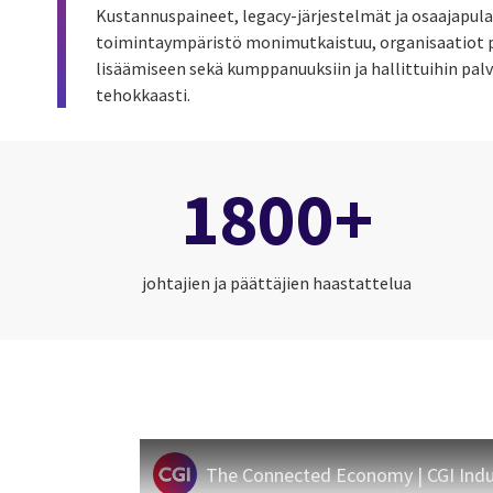
Kustannuspaineet, legacy-järjestelmät ja osaajapula
toimintaympäristö monimutkaistuu, organisaatiot 
lisäämiseen sekä kumppanuuksiin ja hallittuihin pal
tehokkaasti.
1800+
johtajien ja päättäjien haastattelua
The Connected Economy | CGI Indu