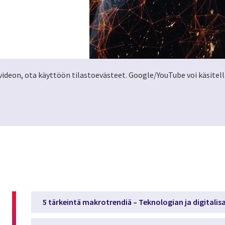
ideon, ota käyttöön tilastoevästeet. Google/YouTube voi käsitellä
5 tärkeintä makrotrendiä – Teknologian ja digitali