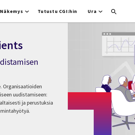
Näkemys
Tutustu CGI:hin
Ura
ients
udistamisen
. Organisaatioiden
liseen uudistamiseen:
ltaisesti ja perustuksia
imintahyötyä.