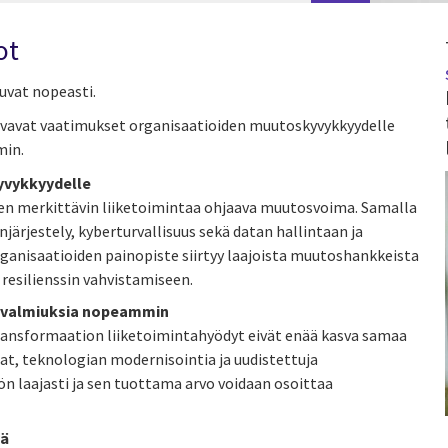
ot
tuvat nopeasti.
svavat vaatimukset organisaatioiden muutoskyvykkyydelle
min.
yvykkyydelle
een merkittävin liiketoimintaa ohjaava muutosvoima. Samalla
järjestely, kyberturvallisuus sekä datan hallintaan ja
rganisaatioiden painopiste siirtyy laajoista muutoshankkeista
resilienssin vahvistamiseen.
n valmiuksia nopeammin
transformaation liiketoimintahyödyt eivät enää kasva samaa
at, teknologian modernisointia ja uudistettuja
n laajasti ja sen tuottama arvo voidaan osoittaa
yä