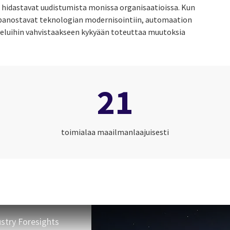
 hidastavat uudistumista monissa organisaatioissa. Kun
panostavat teknologian modernisointiin, automaation
veluihin vahvistaakseen kykyään toteuttaa muutoksia
21
toimialaa maailmanlaajuisesti
stry Foresights