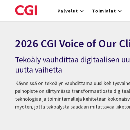
Skip
to
Palvelut
Toimialat
main
content
2026 CGI Voice of Our Cl
Tekoäly vauhdittaa digitaalisen u
uutta vaihetta
Käynnissä on tekoälyn vauhdittama uusi kehitysvaihe
painopiste on siirtymässä transformaatiosta digitaa
teknologiaa ja toimintamalleja kehitetään kokonaisva
myöten, jotta tekoälystä saadaan mitattavaa liiketo