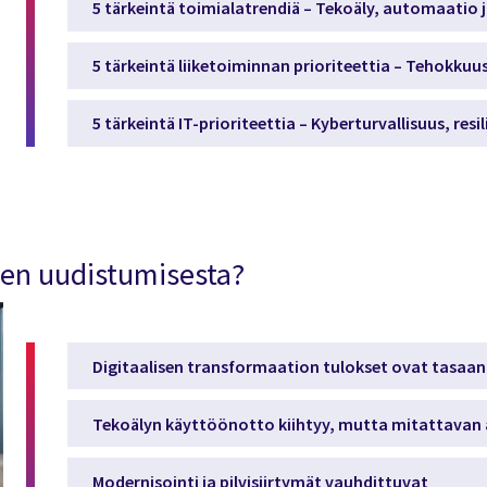
5 tärkeintä toimialatrendiä – Tekoäly, automaatio j
5 tärkeintä liiketoiminnan prioriteettia – Tehokkuu
5 tärkeintä IT-prioriteettia – Kyberturvallisuus, resil
den uudistumisesta?
Digitaalisen transformaation tulokset ovat tasaa
Tekoälyn käyttöönotto kiihtyy, mutta mitattavan 
Modernisointi ja pilvisiirtymät vauhdittuvat