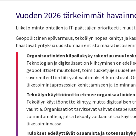
Vuoden 2026 tärkeimmät havainn
Liiketoimintajohtajien ja IT-päättäjien prioriteetit muut
Geopoliittinen epävarmuus, tekoälyn nopea kehitys ja ka
haastavat yrityksiä uudistumaan entistä määrätietoisem
Organisaatioiden kilpailukyky rakentuu muutosk
Teknologian ja digitalisaation kiihtyminen on edell
geopoliittiset muutokset, toimitusketjujen uudelleen
suvereniteettiin liittyvät vaatimukset korostuvat. O
liiketoimintaprosessien kehittämiseen ja toiminnan 
Tekoälyn käyttöönotto etenee organisaatioide
Tekoälyn käyttöönotto kiihtyy, mutta digitaalisen 
vauhtia. Organisaatiot tarvitsevat vahvat dataperust
toimintamalleja, jotta tekoäly voidaan ottaa käyttöö
liiketoiminnassa.
Tulokset edellyttävät osaamista ja toteutuskyk