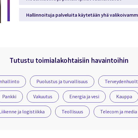
Hallinnoituja palveluita käytetään yhä valikoivamm
Tutustu toimialakohtaisiin havaintoihin
nhallinto
Puolustus ja turvallisuus
Terveydenhuolto
Pankki
Vakuutus
Energia ja vesi
Kauppa
Liikenne ja logistiikka
Teollisuus
Telecom ja media