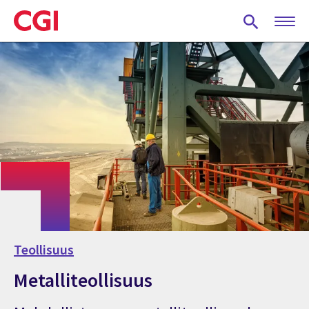
Skip
to
main
content
Teollisuus
Metalliteollisuus