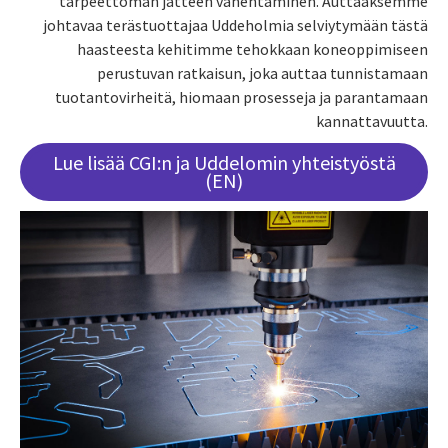
tarpeettoman jätteen vähentäminen. Auttaaksemme
johtavaa terästuottajaa Uddeholmia selviytymään tästä
haasteesta kehitimme tehokkaan koneoppimiseen
perustuvan ratkaisun, joka auttaa tunnistamaan
tuotantovirheitä, hiomaan prosesseja ja parantamaan
kannattavuutta.
Lue lisää CGI:n ja Uddelomin yhteistyöstä
(EN)