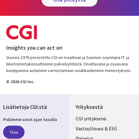
Insights you can act on
Vuonna 1976 perustettu CGI on maailman ja Suomen suurimpia IT- ja
liiketoimintakonsultoinnin palveluyhtiöitä. Oivaltavana ja osaavana
kumppanina autamme varmistamaan asiakkaidemme menestyksen.
© 2026 CGI Inc.
Lisätietoja CGI:stä
Yrityksestä
Useful
CGI yrityksenä
Pidämme sinut ajan tasalla
links
Vastuullisuus & ESG
Tilaa
Palvelut