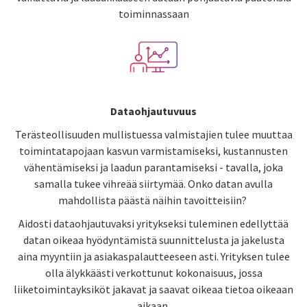
toiminnassaan
Dataohjautuvuus
Terästeollisuuden mullistuessa valmistajien tulee muuttaa
toimintatapojaan kasvun varmistamiseksi, kustannusten
vähentämiseksi ja laadun parantamiseksi - tavalla, joka
samalla tukee vihreää siirtymää. Onko datan avulla
mahdollista päästä näihin tavoitteisiin?
Aidosti dataohjautuvaksi
yritykseksi
tuleminen edellyttää
datan oikeaa hyödyntämistä
suunnittelusta ja jakelusta
aina myyntiin ja asiakaspalautteeseen asti.
Yrityksen tulee
olla
älykkäästi verkottunut
kokonaisuus, jossa
liiketoimintayksiköt jakavat ja saavat
oikeaa
tietoa oikeaan
aikaan
.