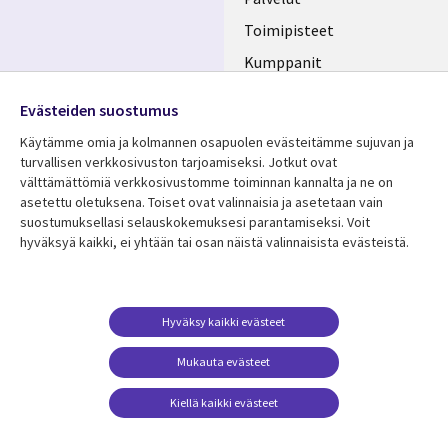
FINLAND
Toimipisteet
Kumppanit
Seuraa meitä
Uutishuone
Evästeiden suostumus
Social
Ura CGI:llä
Käytämme omia ja kolmannen osapuolen evästeitämme sujuvan ja
Media
turvallisen verkkosivuston tarjoamiseksi. Jotkut ovat
FINLAND
välttämättömiä verkkosivustomme toiminnan kannalta ja ne on
asetettu oletuksena. Toiset ovat valinnaisia ​​ja asetetaan vain
Resurssikeskus
Lisätietoa
suostumuksellasi selauskokemuksesi parantamiseksi. Voit
hyväksyä kaikki, ei yhtään tai osan näistä valinnaisista evästeistä.
Library
Legal
Asiakastarinat
Tietosuoja
Links
FINLAND
Artikkelit
Tietosuojaseloste
FINLAND
Blogit
Käyttöehdot
Hyväksy kaikki evästeet
Tapahtumat
Yhteystiedot
Mukauta evästeet
Podcastit
Evästeasetuksesi
Kiellä kaikki evästeet
Viewpoints
Katso lisää