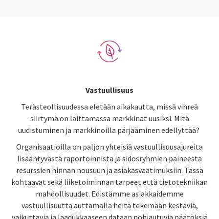
Vastuullisuus
Terästeollisuudessa eletään aikakautta, missä vihreä
siirtymä on laittamassa markkinat uusiksi. Mitä
uudistuminen ja markkinoilla pärjääminen edellyttää?
Organisaatioilla on paljon yhteisiä vastuullisuusajureita
lisääntyvästä raportoinnista ja sidosryhmien paineesta
resurssien hinnan nousuun ja asiakasvaatimuksiin. Tässä
kohtaavat sekä liiketoiminnan tarpeet että tietotekniikan
mahdollisuudet.
Edistämme asiakkaidemme
vastuullisuutta auttamalla heitä tekemään kestäviä,
vaikuttavia ja laadukkaaseen dataan pohjautuvia päätöksiä