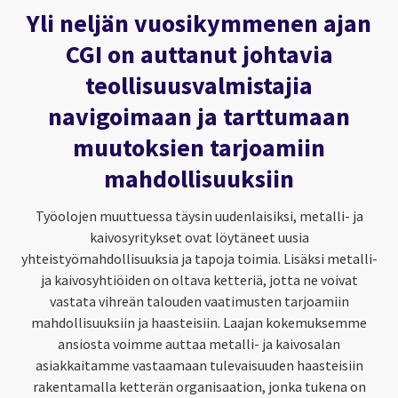
Yli neljän vuosikymmenen ajan
CGI on auttanut johtavia
teollisuusvalmistajia
navigoimaan ja tarttumaan
muutoksien tarjoamiin
mahdollisuuksiin
Työolojen muuttuessa täysin uudenlaisiksi, metalli- ja
kaivosyritykset ovat löytäneet uusia
yhteistyömahdollisuuksia ja tapoja toimia. Lisäksi metalli-
ja kaivosyhtiöiden on oltava ketteriä, jotta ne voivat
vastata vihreän talouden vaatimusten tarjoamiin
mahdollisuuksiin ja haasteisiin. Laajan kokemuksemme
ansiosta voimme auttaa metalli- ja kaivosalan
asiakkaitamme vastaamaan tulevaisuuden haasteisiin
rakentamalla ketterän organisaation, jonka tukena on