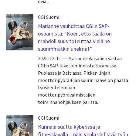
ovia...
CGI Suomi
Marianne vauhdittaa CGI:n SAP-
osaamista: ”Koen, että täällä on
mahdollisuus toteuttaa vielä ne
suurimmatkin unelmat”
2025-12-11
Marianne Väisänen vastaa
CGI:n SAP-liiketoiminnasta Suomessa,
Puolassa ja Baltiassa. Pitkän linjan
moottoripyöräilijän suurin haave on päästä
työskentelemään
moottoripyörävalmistajien
toiminnanohjauksen parissa.
CGI Suomi
Kurinalaisuutta kyberissä ja
fitnesslavalla – näin Venla yhdistää työn