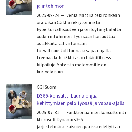
ja intohimon
2025-09-24
Venla Mattila teki rohkean
uraloikan CGI:llä rekrytoinnista
kyberturvallisuuteen ja on löytänyt alalta
uuden intohimon. Työssään hän auttaa
asiakkaita vahvistamaan
turvallisuuskulttuuria ja vapaa-ajalla
treenaa kohti SM-tason bikinifitness-
kilpailuja. Yhteistä molemmille on
kurinalaisuus...
CGI Suomi
D365-konsultti Lauria ohjaa
kehittymisen palo työssä ja vapaa-ajalla
2025-07-31
Funktionaalinen konsultointi
Microsoft Dynamics365 -
järjestelmäratkaisujen parissa edellyttää