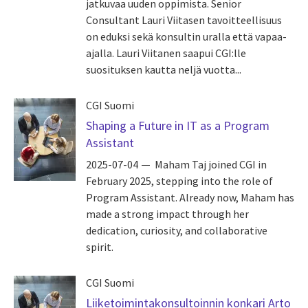
jatkuvaa uuden oppimista. Senior
Consultant Lauri Viitasen tavoitteellisuus
on eduksi sekä konsultin uralla että vapaa-
ajalla. Lauri Viitanen saapui CGI:lle
suosituksen kautta neljä vuotta...
CGI Suomi
Shaping a Future in IT as a Program
Assistant
2025-07-04
Maham Taj joined CGI in
February 2025, stepping into the role of
Program Assistant. Already now, Maham has
made a strong impact through her
dedication, curiosity, and collaborative
spirit.
CGI Suomi
Liiketoimintakonsultoinnin konkari Arto