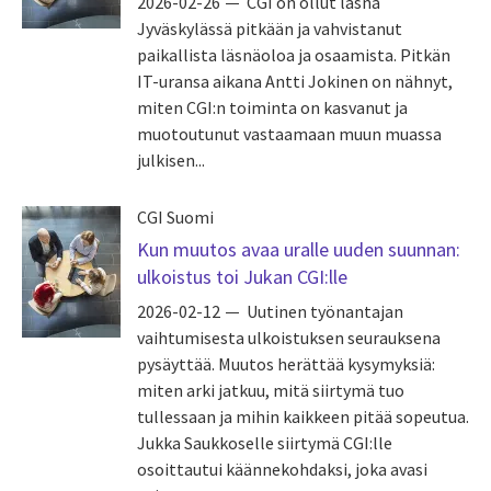
2026-02-26
CGI on ollut läsnä
Jyväskylässä pitkään ja vahvistanut
paikallista läsnäoloa ja osaamista. Pitkän
IT-uransa aikana Antti Jokinen on nähnyt,
miten CGI:n toiminta on kasvanut ja
muotoutunut vastaamaan muun muassa
julkisen...
CGI Suomi
Kun muutos avaa uralle uuden suunnan:
ulkoistus toi Jukan CGI:lle
2026-02-12
Uutinen työnantajan
vaihtumisesta ulkoistuksen seurauksena
pysäyttää. Muutos herättää kysymyksiä:
miten arki jatkuu, mitä siirtymä tuo
tullessaan ja mihin kaikkeen pitää sopeutua.
Jukka Saukkoselle siirtymä CGI:lle
osoittautui käännekohdaksi, joka avasi