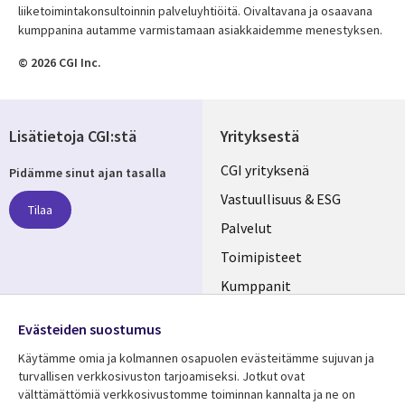
liiketoimintakonsultoinnin palveluyhtiöitä. Oivaltavana ja osaavana
kumppanina autamme varmistamaan asiakkaidemme menestyksen.
© 2026 CGI Inc.
Lisätietoja CGI:stä
Yrityksestä
Useful
CGI yrityksenä
Pidämme sinut ajan tasalla
links
Vastuullisuus & ESG
Tilaa
FINLAND
Palvelut
Toimipisteet
Kumppanit
Seuraa meitä
Uutishuone
Evästeiden suostumus
Social
Ura CGI:llä
Käytämme omia ja kolmannen osapuolen evästeitämme sujuvan ja
Media
turvallisen verkkosivuston tarjoamiseksi. Jotkut ovat
FINLAND
välttämättömiä verkkosivustomme toiminnan kannalta ja ne on