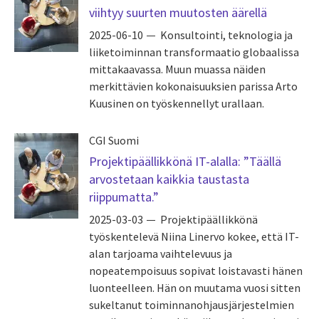
viihtyy suurten muutosten äärellä
2025-06-10
Konsultointi, teknologia ja
liiketoiminnan transformaatio globaalissa
mittakaavassa. Muun muassa näiden
merkittävien kokonaisuuksien parissa Arto
Kuusinen on työskennellyt urallaan.
CGI Suomi
Projektipäällikkönä IT-alalla: ”Täällä
arvostetaan kaikkia taustasta
riippumatta.”
2025-03-03
Projektipäällikkönä
työskentelevä Niina Linervo kokee, että IT-
alan tarjoama vaihtelevuus ja
nopeatempoisuus sopivat loistavasti hänen
luonteelleen. Hän on muutama vuosi sitten
sukeltanut toiminnanohjausjärjestelmien