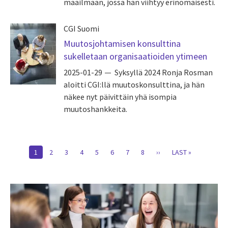
maailmaan, jossa hän viihtyy erinomaisesti.
CGI Suomi
Muutosjohtamisen konsulttina
sukelletaan organisaatioiden ytimeen
2025-01-29
Syksyllä 2024 Ronja Rosman
aloitti CGI:llä muutoskonsulttina, ja hän
näkee nyt päivittäin yhä isompia
muutoshankkeita.
Pagination
CURRENT
1
PAGE
2
PAGE
3
PAGE
4
PAGE
5
PAGE
6
PAGE
7
PAGE
8
NEXT
››
LAST
LAST »
PAGE
PAGE
PAGE