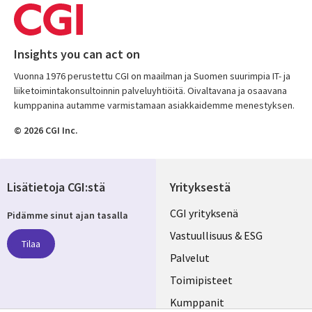
Insights you can act on
Vuonna 1976 perustettu CGI on maailman ja Suomen suurimpia IT- ja
liiketoimintakonsultoinnin palveluyhtiöitä. Oivaltavana ja osaavana
kumppanina autamme varmistamaan asiakkaidemme menestyksen.
© 2026 CGI Inc.
Lisätietoja CGI:stä
Yrityksestä
Useful
CGI yrityksenä
Pidämme sinut ajan tasalla
links
Vastuullisuus & ESG
Tilaa
FINLAND
Palvelut
Toimipisteet
Kumppanit