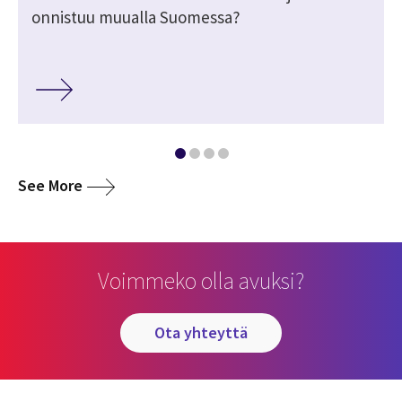
onnistuu muualla Suomessa?
media
See More
Voimmeko olla avuksi?
ota yhteyttä