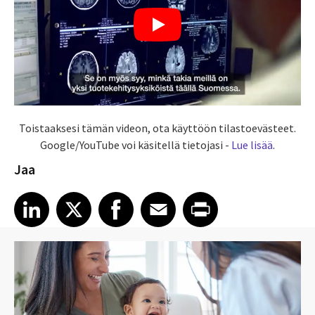
Toistaaksesi tämän videon, ota käyttöön tilastoevästeet.
Google/YouTube voi käsitellä tietojasi -
Lue lisää
.
Jaa
Share article on LinkedIn
Share article on X
Share article on Facebook
Share article on Email
Share article on Print
LinkedIn
X
Facebook
Email
Print