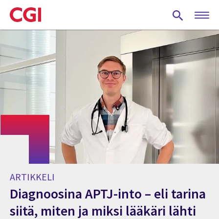
Skip
to
main
content
ARTIKKELI
Diagnoosina APTJ-into – eli tarina
siitä, miten ja miksi lääkäri lähti