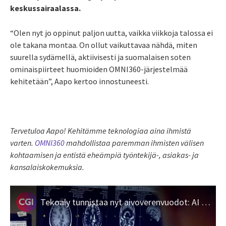
keskussairaalassa.
“Olen nyt jo oppinut paljon uutta, vaikka viikkoja talossa ei
ole takana montaa. On ollut vaikuttavaa nähdä, miten
suurella sydämellä, aktiivisesti ja suomalaisen soten
ominaispiirteet huomioiden OMNI360-järjestelmää
kehitetään”, Aapo kertoo innostuneesti.
Tervetuloa Aapo!
Kehitämme teknologiaa aina ihmistä
varten.
OMNI360
mahdollistaa paremman ihmisten välisen
kohtaamisen ja entistä eheämpiä työntekijä-, asiakas- ja
kansalaiskokemuksia.
Tekoäly tunnistaa nyt aivoverenvuodot: AI Head Analysis uudistaa diagnostiikan ja hoidon