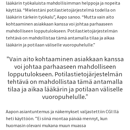
lääkärin työkaluista mahdollisimman helppoja ja nopeita
käyttää. “Mielestäni potilastietojärjestelmä todella on
lääkärin tärkein työkalu”, Aapo sanoo. “Mutta vain aito
kohtaaminen asiakkaan kanssa voi johtaa parhaaseen
mahdolliseen lopputulokseen. Potilastietojärjestelmän
tehtävä on mahdollistaa tämä antamalla tilaa ja aikaa
lääkärin ja potilaan väliselle vuoropuhelulle.”
"Vain aito kohtaaminen asiakkaan kanssa
voi johtaa parhaaseen mahdolliseen
lopputulokseen. Potilastietojärjestelmän
tehtävä on mahdollistaa tämä antamalla
tilaa ja aikaa lääkärin ja potilaan väliselle
vuoropuhelulle.”
Aapon asiantuntemus ja näkemykset valjastettiin CGI:llä
heti käyttöön. ”Ei siinä montaa päivää mennyt, kun
huomasin olevani mukana muun muassa