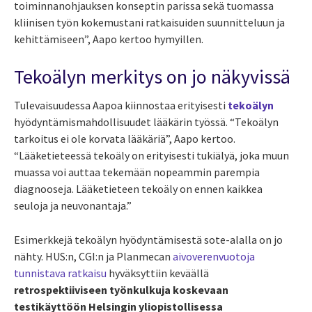
toiminnanohjauksen konseptin
parissa
sekä tuomassa
kliinisen työn kokemustani ratkaisuiden suunnitteluun ja
kehittämiseen”, Aapo kertoo hymyillen.
Tekoälyn merkitys on jo näkyviss
ä
Tulevaisuudessa Aapoa kiinnostaa erityisesti
tekoälyn
hyödyntämismahdollisuudet lääkärin työssä. “Tekoälyn
tarkoitus ei ole korvata lääkäriä”, Aapo kertoo.
“Lääketieteessä tekoäly on erityisesti tukiälyä, joka muun
muassa voi auttaa tekemään nopeammin parempi
a
diagnooseja. Lääketieteen tekoäly on ennen kaikkea
seuloja ja neuvonantaja.”
Esimerkkejä tekoälyn hyödyntämisestä sote-alalla on jo
nähty. HUS:n, CGI:n ja Planmecan
aivoverenvuotoja
tunnistava ratkaisu
hyväksyttiin keväällä
retrospektiiviseen työnkulkuja koskevaan
testikäyttöön Helsingin yliopistollisessa