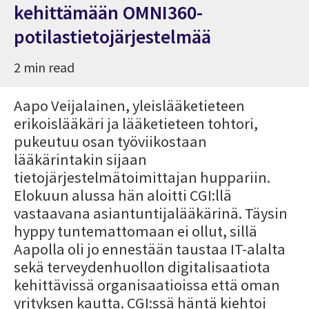
kehittämään OMNI360-
potilastietojärjestelmää
2 min read
Aapo Veijalainen
, yleislääketieteen
erikoislääkäri ja lääketieteen tohtori,
pukeutuu osan työviikostaan
lääkärintakin
sijaan
tietojärjestelmätoimittajan huppariin
.
Elokuun alussa hän
aloitti CGI:llä
vastaavana asiantuntijalääkärinä. Täysin
hyppy tuntemattomaan ei ollut, sillä
Aapolla oli jo ennestään taustaa IT-alalta
sekä terveydenhuollon digitalisaatiota
kehittävissä organisaatioissa että oman
yrityksen kautta. CGI:ssä häntä kiehtoi