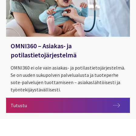
OMNI360 – Asiakas- ja
potilastietojärjestelmä
OMNI360 ei ole vain asiakas- ja potilastietojärjestelmä.
Se on uuden sukupolven palvelualusta ja tuoteperhe
sote-palvelujen tuottamiseen – asiakaslähtöisesti ja
työntekijäystävällisesti.
OMNI360 – Asiakas- ja potilastietojärjestelmä
Tutustu