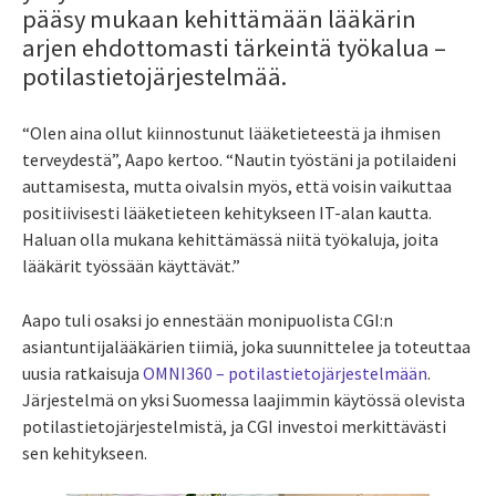
pääsy mukaan kehittämään lääkärin
arjen ehdottomasti tärkeintä työkalua –
potilastietojärjestelmää.
“Olen aina ollut kiinnostunut lääketieteestä ja ihmisen
terveydestä”, Aapo kertoo. “Nautin työstäni ja potilaideni
auttamisesta, mutta oivalsin myös, että voisin vaikuttaa
positiivisesti lääketieteen kehitykseen IT-alan kautta.
Haluan olla mukana kehittämässä niitä työkaluja, joita
lääkärit työssään käyttävät.”
Aapo tuli osaksi jo ennestään monipuolista CGI:n
asiantuntijalääkärien tiimiä, joka suunnittelee ja toteuttaa
uusia ratkaisuja
OMNI360 – potilastietojärjestelmään
.
Järjestelmä on yksi Suomessa laajimmin käytössä olevista
potilastietojärjestelmistä, ja CGI investoi merkittävästi
sen kehitykseen.