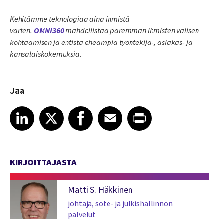
Kehitämme teknologiaa aina ihmistä
varten.
OMNI360
mahdollistaa paremman ihmisten välisen
kohtaamisen ja entistä eheämpiä työntekijä-, asiakas- ja
kansalaiskokemuksia.
Jaa
Share article on LinkedIn
Share article on X
Share article on Facebook
Share article on Email
Share article on Print
LinkedIn
X
Facebook
Email
Print
KIRJOITTAJASTA
Matti S. Häkkinen
johtaja, sote- ja julkishallinnon
palvelut