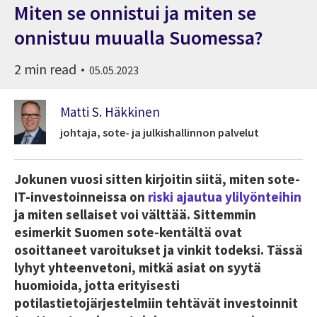
Miten se onnistui ja miten se
onnistuu muualla Suomessa?
2 min read
05.05.2023
Matti S. Häkkinen
johtaja, sote- ja julkishallinnon palvelut
Jokunen vuosi sitten kirjoitin siitä, miten sote-
IT-investoinneissa on
riski ajautua ylilyönteihin
ja miten sellaiset voi välttää. Sittemmin
esimerkit Suomen sote-kentältä ovat
osoittaneet varoitukset ja vinkit todeksi. Tässä
lyhyt yhteenvetoni, mitkä asiat on syytä
huomioida, jotta erityisesti
potilastietojärjestelmiin tehtävät investoinnit