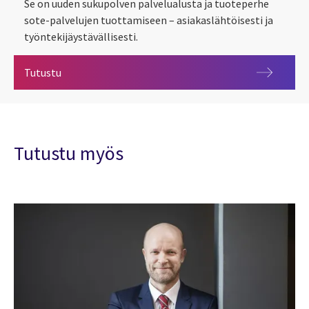
Se on uuden sukupolven palvelualusta ja tuoteperhe
sote-palvelujen tuottamiseen – asiakaslähtöisesti ja
työntekijäystävällisesti.
OMNI360 – Asiakas- ja potilastietojärjestelmä
Tutustu
Tutustu myös