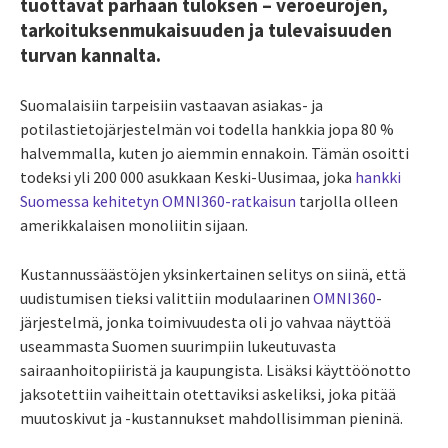
tuottavat parhaan tuloksen – veroeurojen,
tarkoituksenmukaisuuden ja tulevaisuuden
turvan kannalta.
Suomalaisiin tarpeisiin vastaavan asiakas- ja
potilastietojärjestelmän voi todella hankkia jopa 80 %
halvemmalla, kuten jo aiemmin ennakoin. Tämän osoitti
todeksi yli 200 000 asukkaan Keski-Uusimaa, joka
hankki
Suomessa kehitetyn OMNI360-ratkaisun
tarjolla olleen
amerikkalaisen monoliitin sijaan.
Kustannussäästöjen yksinkertainen selitys on siinä, että
uudistumisen tieksi valittiin modulaarinen
OMNI360
-
järjestelmä, jonka toimivuudesta oli jo vahvaa näyttöä
useammasta Suomen suurimpiin lukeutuvasta
sairaanhoitopiiristä ja kaupungista. Lisäksi käyttöönotto
jaksotettiin vaiheittain otettaviksi askeliksi, joka pitää
muutoskivut ja -kustannukset mahdollisimman pieninä.