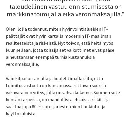
taloudellinen vastuu onnistumisesta on
markkinatoimijalla eikä veronmaksajilla."
Olen ilolla todennut, miten hyvinvointialueiden IT-
päättäjät ovat hyvin kartalla modernin IT-maailman
realiteeteista ja riskeistä. Nyt toivon, että heitä myös
kuunnellaan, jotta toissijaiset vaikuttimet eivät pääse
aiheuttamaan enempää turhia kustannuksia
veronmaksajille.
Vain kilpailuttamalla ja huolehtimalla siitä, että
toimitusvastuuta on kantamassa riittävän suuri ja
vakavarainen yritys, jolla on vahva kokemus Suomen sote-
kentän tarpeista, on mahdollista ehkäistä riskit – ja
säästää jopa 80 % sote-järjestelmien hankinta- ja
käyttökuluista.