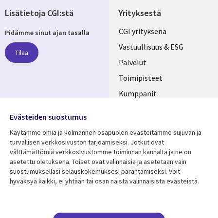
Lisätietoja CGI:stä
Yrityksestä
Useful
CGI yrityksenä
Pidämme sinut ajan tasalla
links
Vastuullisuus & ESG
Tilaa
FINLAND
Palvelut
Toimipisteet
Kumppanit
Seuraa meitä
Uutishuone
Evästeiden suostumus
Social
Ura CGI:llä
Käytämme omia ja kolmannen osapuolen evästeitämme sujuvan ja
Media
turvallisen verkkosivuston tarjoamiseksi. Jotkut ovat
FINLAND
välttämättömiä verkkosivustomme toiminnan kannalta ja ne on
asetettu oletuksena. Toiset ovat valinnaisia ​​ja asetetaan vain
Resurssikeskus
Lisätietoa
suostumuksellasi selauskokemuksesi parantamiseksi. Voit
hyväksyä kaikki, ei yhtään tai osan näistä valinnaisista evästeistä.
Library
Legal
Asiakastarinat
Tietosuoja
Links
FINLAND
Artikkelit
Tietosuojaseloste
Blogit
Käyttöehdot