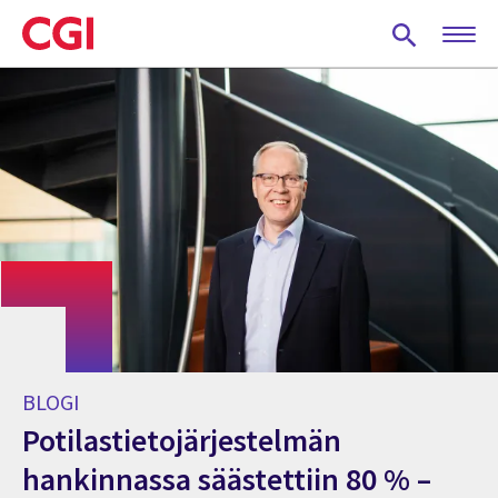
Skip
to
main
content
BLOGI
Potilastietojärjestelmän
hankinnassa säästettiin 80 % –