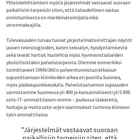
Yhteiskehittämisen myötä järjestelmät vastaavat suoraan
paikallisiin tarpeisiin siten, että taloudellinen vastuu
onnistumisesta on markkinatoimijalla eikä
veronmaksajilla.
Tulevaisuuden turvaa tuovat järjestelmätoimittajan näytöt
uusien teknologioiden, kuten tekoälyn, hyödyntämisestä
sekä leveät hartiat huolehtia myös hyvinvointialueiden
yksilöllisistäkin palvelutarpeista. Olemme esimerkiksi
toimittaneet OMNI360:n puheentunnistusratkaisun
sujuvoittamaan kliinikoiden arkea eri puolilla Suomea,
myös pääkaupunkiseudulla. Palvelutuotannon sujuvuuden
varmistamme Suomessa yli 400 ja kansainvälisesti yli 5 000
sote-IT-ammattilaisen voimin – joukossa lääkäreitä,
hoitajia ja muita sote-arjen vaatimukset tuntevia kliinisen
työn ammattilaisia.
"Järjestelmät vastaavat suoraan
paikallisiin tarpeisiin siten, että