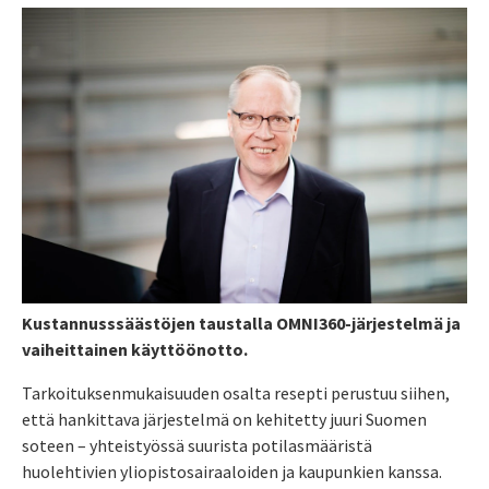
Kustannusssäästöjen taustalla OMNI360-järjestelmä ja
vaiheittainen käyttöönotto.
Tarkoituksenmukaisuuden osalta resepti perustuu siihen,
että hankittava järjestelmä on kehitetty juuri Suomen
soteen – yhteistyössä suurista potilasmääristä
huolehtivien yliopistosairaaloiden ja kaupunkien kanssa.