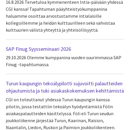
16.8.2026
Tervetuloa kymmenenteen Intia-päivään yhdessä
CGI kanssa! Tapahtuman pääyhteistyökumppanina
haluamme osoittaa arvostustamme intialaisille
kollegoillemme ja heidän kulttuurilleen sekä vahvistaa
kulttuurien välistä yhteyttä ja yhteisöllisyyttä.
SAP Finug Syysseminaari 2026
29.10.2026
Olemme kumppanina vuoden suurimmassa SAP
Finug -tapahtumassa.
Turun kaupungin tekoälypilotti sujuvoitti palautteiden
ohjautumista ja tuki asiakaskokemuksen kehittämistä
CGI on toteuttanut yhdessä Turun kaupungin kanssa
pilotin, jossa testattiin tekoälyn hyödyntämistä Fölin
asiakaspalautteiden käsittelyssä. Föli eli Turun seudun
joukkoliikenne järjestää Turun, Kaarinan, Raision,
Naantalin, Liedon, Ruskon ja Paimion joukkoliikenteen.