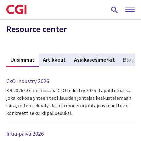
Skip
to
main
content
Resource center
Uusimmat
(active tab)
Artikkelit
Asiakasesimerkit
Blogit
CxO Industry 2026
3.9.2026
CGI on mukana CxO Industry 2026 -tapahtumassa,
joka kokoaa yhteen teollisuuden johtajat keskustelemaan
siitä, miten tekoäly, data ja moderni johtajuus muuttuvat
konkreettiseksi kilpailueduksi.
Intia-päivä 2026