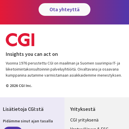
ota yhteyttä
Insights you can act on
Vuonna 1976 perustettu CGI on maailman ja Suomen suurimpia IT- ja
liiketoimintakonsultoinnin palveluyhtiöitä. Oivaltavana ja osaavana
kumppanina autamme varmistamaan asiakkaidemme menestyksen.
© 2026 CGI Inc.
Lisätietoja CGI:stä
Yrityksestä
Useful
CGI yrityksenä
Pidämme sinut ajan tasalla