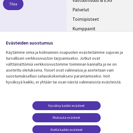
links
Vastuullisuus & ESG
Tilaa
FINLAND
Palvelut
Toimipisteet
Kumppanit
Seuraa meitä
Uutishuone
Evästeiden suostumus
Social
Ura CGI:llä
Käytämme omia ja kolmannen osapuolen evästeitämme sujuvan ja
Media
turvallisen verkkosivuston tarjoamiseksi. Jotkut ovat
FINLAND
välttämättömiä verkkosivustomme toiminnan kannalta ja ne on
asetettu oletuksena. Toiset ovat valinnaisia ​​ja asetetaan vain
Resurssikeskus
Lisätietoa
suostumuksellasi selauskokemuksesi parantamiseksi. Voit
hyväksyä kaikki, ei yhtään tai osan näistä valinnaisista evästeistä.
Library
Legal
Asiakastarinat
Tietosuoja
Links
FINLAND
Artikkelit
Tietosuojaseloste
FINLAND
Blogit
Käyttöehdot
Hyväksy kaikki evästeet
Tapahtumat
Yhteystiedot
Mukauta evästeet
Podcastit
Evästeasetuksesi
Kiellä kaikki evästeet
Viewpoints