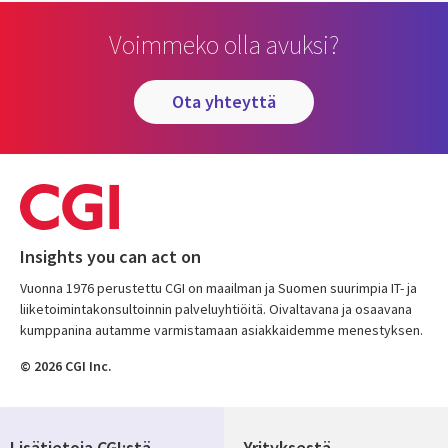
Voimmeko olla avuksi?
ota yhteyttä
Insights you can act on
Vuonna 1976 perustettu CGI on maailman ja Suomen suurimpia IT- ja
liiketoimintakonsultoinnin palveluyhtiöitä. Oivaltavana ja osaavana
kumppanina autamme varmistamaan asiakkaidemme menestyksen.
© 2026 CGI Inc.
Lisätietoja CGI:stä
Yrityksestä