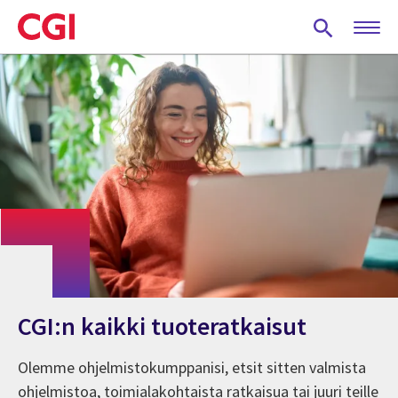
Skip
to
main
content
CGI:n kaikki tuoteratkaisut
Olemme ohjelmistokumppanisi, etsit sitten valmista
ohjelmistoa, toimialakohtaista ratkaisua tai juuri teille