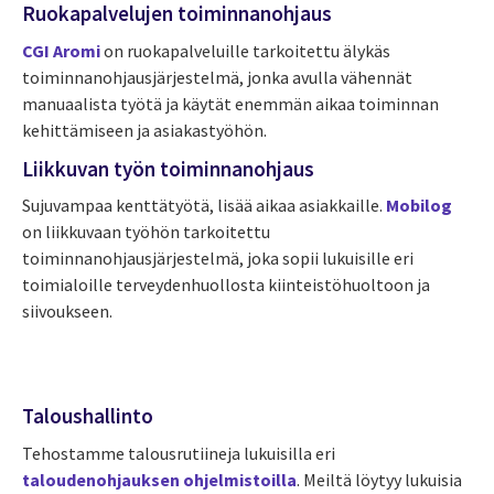
Ruokapalvelujen toiminnanohjaus
CGI Aromi
on ruokapalveluille tarkoitettu älykäs
toiminnanohjausjärjestelmä, jonka avulla vähennät
manuaalista työtä ja käytät enemmän aikaa toiminnan
kehittämiseen ja asiakastyöhön.
Liikkuvan työn toiminnanohjaus
Sujuvampaa kenttätyötä, lisää aikaa asiakkaille.
Mobilog
on liikkuvaan työhön tarkoitettu
toiminnanohjausjärjestelmä, joka sopii lukuisille eri
toimialoille terveydenhuollosta kiinteistöhuoltoon ja
siivoukseen.
Taloushallinto
Tehostamme talousrutiineja lukuisilla eri
taloudenohjauksen ohjelmistoilla
. Meiltä löytyy lukuisia