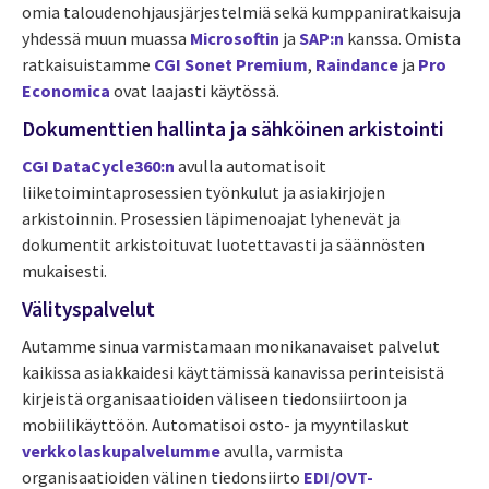
omia taloudenohjausjärjestelmiä sekä kumppaniratkaisuja
yhdessä muun muassa
Microsoftin
ja
SAP:n
kanssa. Omista
ratkaisuistamme
CGI Sonet Premium
,
Raindance
ja
Pro
Economica
ovat laajasti käytössä.
Dokumenttien hallinta ja sähköinen arkistointi
CGI DataCycle360:n
avulla automatisoit
liiketoimintaprosessien työnkulut ja asiakirjojen
arkistoinnin. Prosessien läpimenoajat lyhenevät ja
dokumentit arkistoituvat luotettavasti ja säännösten
mukaisesti.
Välityspalvelut
Autamme sinua varmistamaan monikanavaiset palvelut
kaikissa asiakkaidesi käyttämissä kanavissa perinteisistä
kirjeistä organisaatioiden väliseen tiedonsiirtoon ja
mobiilikäyttöön. Automatisoi osto- ja myyntilaskut
verkkolaskupalvelumme
avulla, varmista
organisaatioiden välinen tiedonsiirto
EDI/OVT-