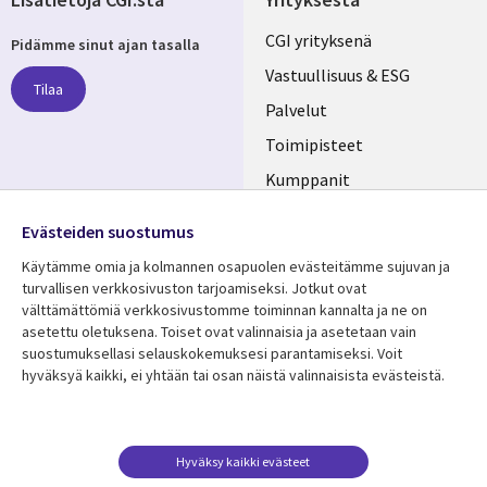
Useful
CGI yrityksenä
Pidämme sinut ajan tasalla
links
Vastuullisuus & ESG
Tilaa
FINLAND
Palvelut
Toimipisteet
Kumppanit
Seuraa meitä
Uutishuone
Evästeiden suostumus
Social
Ura CGI:llä
Käytämme omia ja kolmannen osapuolen evästeitämme sujuvan ja
Media
turvallisen verkkosivuston tarjoamiseksi. Jotkut ovat
FINLAND
välttämättömiä verkkosivustomme toiminnan kannalta ja ne on
asetettu oletuksena. Toiset ovat valinnaisia ​​ja asetetaan vain
Resurssikeskus
Lisätietoa
suostumuksellasi selauskokemuksesi parantamiseksi. Voit
hyväksyä kaikki, ei yhtään tai osan näistä valinnaisista evästeistä.
Library
Legal
Asiakastarinat
Tietosuoja
Links
FINLAND
Artikkelit
Tietosuojaseloste
FINLAND
Blogit
Käyttöehdot
Hyväksy kaikki evästeet