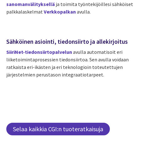
sanomanvälityksellä
ja toimita työntekijöillesi sähköiset
palkkalaskelmat
Verkkopalkan
avulla.
Sähköinen asiointi, tiedonsiirto ja allekirjoitus
SiiriNet-tiedonsiirtopalvelun
avulla automatisoit eri
liiketoimintaprosessien tiedonsiirtoa. Sen avulla voidaan
ratkaista eri-ikästen ja eri teknologioin toteutettujen
järjestelmien perustason integraatiotarpeet.
Selaa kaikkia CGI:n tuoteratkaisuja