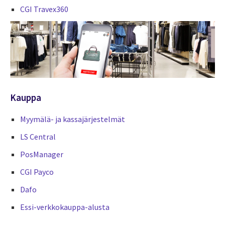
CGI Travex360
Kauppa
Myymälä- ja kassajärjestelmät
LS Central
PosManager
CGI Payco
Dafo
Essi-verkkokauppa-alusta