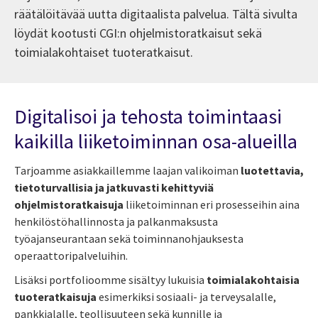
räätälöitävää uutta digitaalista palvelua. Tältä sivulta
löydät kootusti CGI:n ohjelmistoratkaisut sekä
toimialakohtaiset tuoteratkaisut.
Digitalisoi ja tehosta toimintaasi
kaikilla liiketoiminnan osa-alueilla
Tarjoamme asiakkaillemme laajan valikoiman
luotettavia,
tietoturvallisia ja jatkuvasti kehittyviä
ohjelmistoratkaisuja
liiketoiminnan eri prosesseihin aina
henkilöstöhallinnosta ja palkanmaksusta
työajanseurantaan sekä toiminnanohjauksesta
operaattoripalveluihin.
Lisäksi portfolioomme sisältyy lukuisia
toimialakohtaisia
tuoteratkaisuja
esimerkiksi sosiaali- ja terveysalalle,
pankkialalle, teollisuuteen sekä kunnille ja