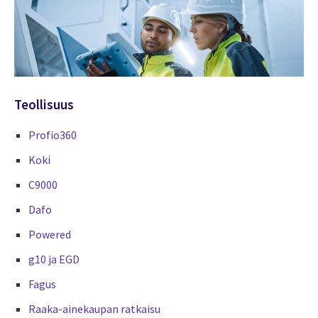
Teollisuus
Profio360
Koki
C9000
Dafo
Powered
g10 ja EGD
Fagus
Raaka-ainekaupan ratkaisu