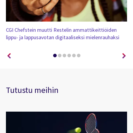
CGI Chefstein muutti Restelin ammattikeittiöiden
CG
lippu- ja lappusavotan digitaaliseksi mielenrauhaksi
tu
ta
Tutustu meihin