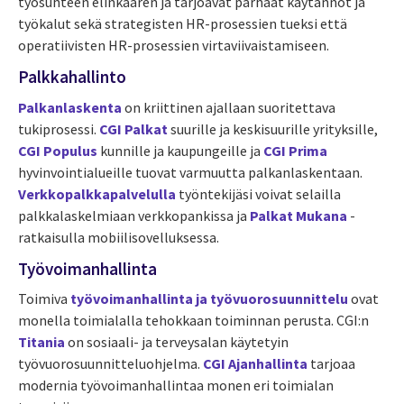
työsuhteen elinkaaren ja tarjoavat
parhaat käytännöt ja
työkalut sekä strategisten HR-prosessien tueksi että
operatiivisten HR-prosessien virtaviivaistamiseen.
Palkkahallinto
Palkanlaskenta
on kriittinen ajallaan suoritettava
tukiprosessi.
CGI Palkat
suurille ja keskisuurille yrityksille,
CGI Populus
kunnille ja kaupungeille ja
CGI Prima
hyvinvointialueille tuovat varmuutta palkanlaskentaan.
Verkkopalkkapalvelulla
työntekijäsi voivat selailla
palkkalaskelmiaan verkkopankissa ja
Palkat Mukana
-
ratkaisulla mobiilisovelluksessa.
Työvoimanhallinta
Toimiva
työvoimanhallinta ja työvuorosuunnittelu
ovat
monella toimialalla tehokkaan toiminnan perusta. CGI:n
Titania
on sosiaali- ja terveysalan käytetyin
työvuorosuunnitteluohjelma.
CGI Ajanhallinta
tarjoaa
modernia työvoimanhallintaa monen eri toimialan