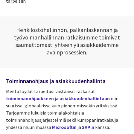
tarpeisiin.
Henkilöstöhallinnon, palkanlaskennan ja
työvoimanhallinnan ratkaisumme toimivat
saumattomasti yhteen yli asiakkaidemme
avainprosessien.
Toiminnanohjaus ja asiakkuudenhallinta
Meiltä löydät tarpeitasi vastaavat ratkaisut
toiminnanohjaukseen ja asiakkuudenhallintaan
niin
suurissa, globaaleissa kuin pienemmissäkin yrityksissä.
Tarjoamme lukuisia toimialakohtaisia
toiminnanohjausjärjestelmiä sekä kumppaniratkaisuja
yhdessä muun muassa
Microsoftin
ja
SAP:n
kanssa.