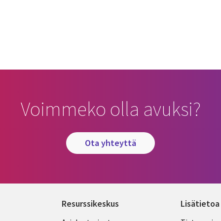
cebook
n Email
cle on Print
Voimmeko olla avuksi?
ota yhteyttä
Resurssikeskus
Lisätietoa