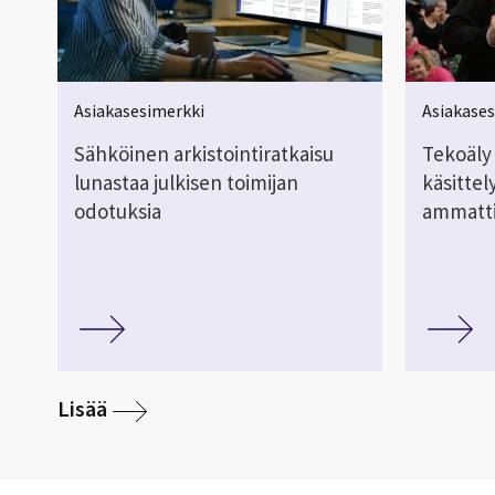
Asiakasesimerkki
Asiakase
Sähköinen arkistointiratkaisu
Tekoäly
lunastaa julkisen toimijan
käsittel
odotuksia
ammatti
Lisää