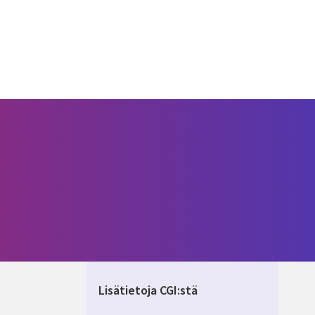
Lisätietoja CGI:stä