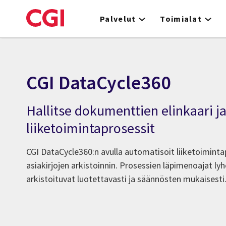
Skip
to
Palvelut
Toimialat
main
content
CGI DataCycle360
Hallitse dokumenttien elinkaari j
liiketoimintaprosessit
CGI DataCycle360:n avulla automatisoit liiketoiminta
asiakirjojen arkistoinnin. Prosessien läpimenoajat l
arkistoituvat luotettavasti ja säännösten mukaisesti