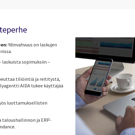
oteperhe
een:
Ydinvahvuus on laskujen
nissa.
 laskuista sopimuksiin –
uttaa tiliöintiä ja reititystä,
älyagentti AIDA tukee käyttäjää
ös luottamuksellisten
 taloushallinnon ja ERP-
indance.