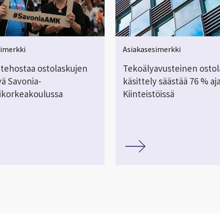
simerkki
Asiakasesimerkki
 tehostaa ostolaskujen
Tekoälyavusteinen ostol
yä Savonia-
käsittely säästää 76 % a
korkeakoulussa
Kiinteistöissä