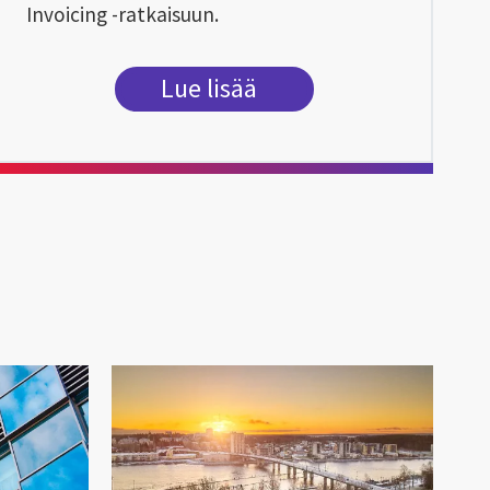
Invoicing -ratkaisuun.
Lue lisää