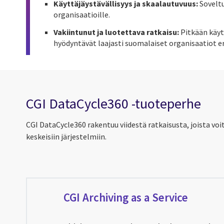
Käyttäjäystävällisyys ja skaalautuvuus:
Soveltuu
organisaatioille.
Vakiintunut ja luotettava ratkaisu:
Pitkään käytö
hyödyntävät laajasti suomalaiset organisaatiot eri
CGI DataCycle360 -tuoteperhe
CGI DataCycle360 rakentuu viidestä ratkaisusta, joista voi
keskeisiin järjestelmiin.
CGI Archiving as a Service