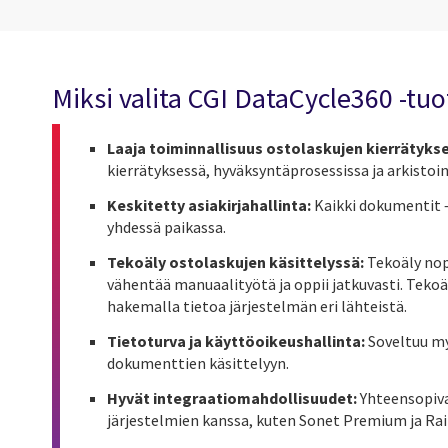
Miksi valita CGI DataCycle360 -tu
Laaja toiminnallisuus ostolaskujen kierrätyks
kierrätyksessä, hyväksyntäprosessissa ja arkistoin
Keskitetty asiakirjahallinta:
Kaikki dokumentit –
yhdessä paikassa.
Tekoäly ostolaskujen käsittelyssä:
Tekoäly nope
vähentää manuaalityötä ja oppii jatkuvasti. Teko
hakemalla tietoa järjestelmän eri lähteistä.
Tietoturva ja käyttöoikeushallinta:
Soveltuu my
dokumenttien käsittelyyn.
Hyvät integraatiomahdollisuudet:
Yhteensopiva
järjestelmien kanssa, kuten Sonet Premium ja Ra