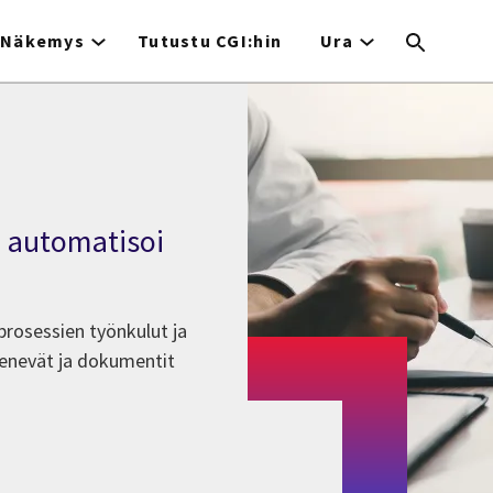
Näkemys
Tutustu CGI:hin
Ura
a automatisoi
prosessien työnkulut ja
yhenevät ja dokumentit
.