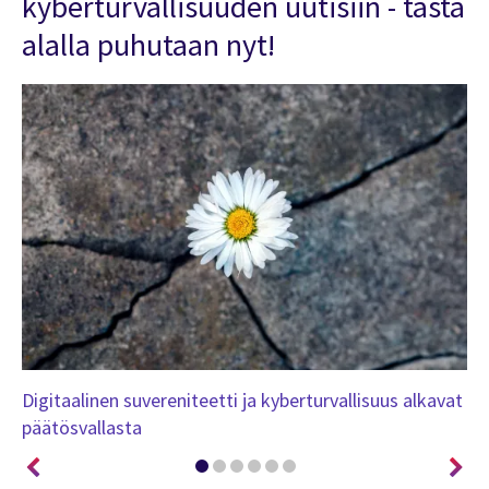
kyberturvallisuuden uutisiin - tästä
alalla puhutaan nyt!
Digitaalinen suvereniteetti ja kyberturvallisuus alkavat
Kv
päätösvallasta