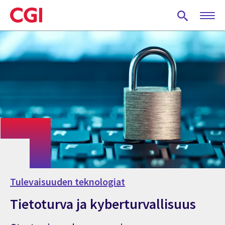
Skip
to
main
content
Tulevaisuuden teknologiat
Tietoturva ja kyberturvallisuus