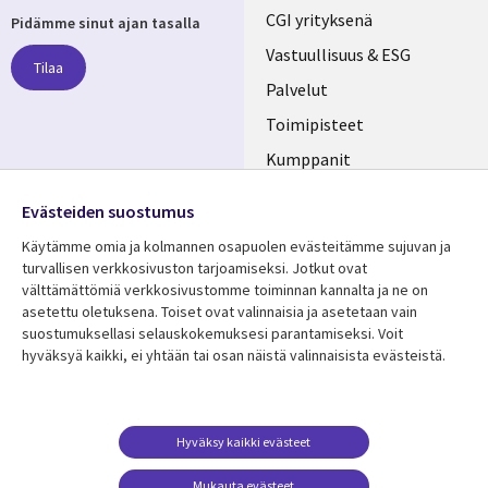
Useful
CGI yrityksenä
Pidämme sinut ajan tasalla
links
Vastuullisuus & ESG
Tilaa
FINLAND
Palvelut
Toimipisteet
Kumppanit
Seuraa meitä
Uutishuone
Evästeiden suostumus
Social
Ura CGI:llä
Käytämme omia ja kolmannen osapuolen evästeitämme sujuvan ja
Media
turvallisen verkkosivuston tarjoamiseksi. Jotkut ovat
FINLAND
välttämättömiä verkkosivustomme toiminnan kannalta ja ne on
asetettu oletuksena. Toiset ovat valinnaisia ​​ja asetetaan vain
Resurssikeskus
Lisätietoa
suostumuksellasi selauskokemuksesi parantamiseksi. Voit
hyväksyä kaikki, ei yhtään tai osan näistä valinnaisista evästeistä.
Library
Legal
Asiakastarinat
Tietosuoja
Links
FINLAND
Artikkelit
Tietosuojaseloste
FINLAND
Blogit
Käyttöehdot
Hyväksy kaikki evästeet
Tapahtumat
Yhteystiedot
Mukauta evästeet