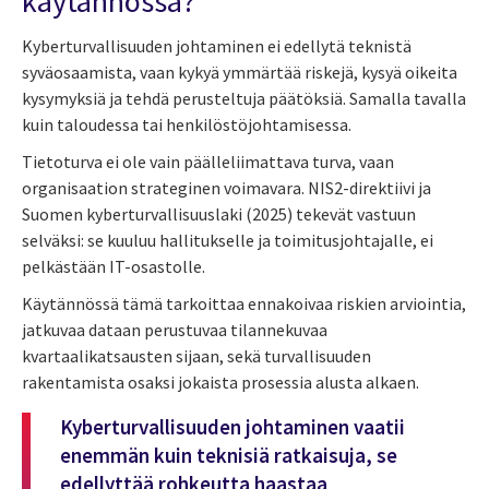
käytännössä?
Kyberturvallisuuden johtaminen ei edellytä teknistä
syväosaamista, vaan kykyä ymmärtää riskejä, kysyä oikeita
kysymyksiä ja tehdä perusteltuja päätöksiä. Samalla tavalla
kuin taloudessa tai henkilöstöjohtamisessa.
Tietoturva ei ole vain päälleliimattava turva, vaan
organisaation strateginen voimavara. NIS2-direktiivi ja
Suomen kyberturvallisuuslaki (2025) tekevät vastuun
selväksi: se kuuluu hallitukselle ja toimitusjohtajalle, ei
pelkästään IT-osastolle.
Käytännössä tämä tarkoittaa ennakoivaa riskien arviointia,
jatkuvaa dataan perustuvaa tilannekuvaa
kvartaalikatsausten sijaan, sekä turvallisuuden
rakentamista osaksi jokaista prosessia alusta alkaen.
Kyberturvallisuuden johtaminen vaatii
enemmän kuin teknisiä ratkaisuja, se
edellyttää rohkeutta haastaa