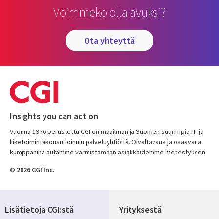
Voimmeko olla avuksi?
ota yhteyttä
Insights you can act on
Vuonna 1976 perustettu CGI on maailman ja Suomen suurimpia IT- ja
liiketoimintakonsultoinnin palveluyhtiöitä. Oivaltavana ja osaavana
kumppanina autamme varmistamaan asiakkaidemme menestyksen.
© 2026 CGI Inc.
Lisätietoja CGI:stä
Yrityksestä