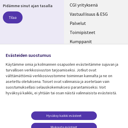
Useful
CGI yrityksenä
Pidämme sinut ajan tasalla
links
Vastuullisuus & ESG
Tilaa
FINLAND
Palvelut
Toimipisteet
Kumppanit
Seuraa meitä
Uutishuone
Evästeiden suostumus
Social
Ura CGI:llä
Käytämme omia ja kolmannen osapuolen evästeitämme sujuvan ja
Media
turvallisen verkkosivuston tarjoamiseksi. Jotkut ovat
FINLAND
välttämättömiä verkkosivustomme toiminnan kannalta ja ne on
asetettu oletuksena. Toiset ovat valinnaisia ​​ja asetetaan vain
Resurssikeskus
Lisätietoa
suostumuksellasi selauskokemuksesi parantamiseksi. Voit
hyväksyä kaikki, ei yhtään tai osan näistä valinnaisista evästeistä.
Library
Legal
Asiakastarinat
Tietosuoja
Links
FINLAND
Artikkelit
Tietosuojaseloste
FINLAND
Blogit
Käyttöehdot
Hyväksy kaikki evästeet
Tapahtumat
Yhteystiedot
Mukauta evästeet