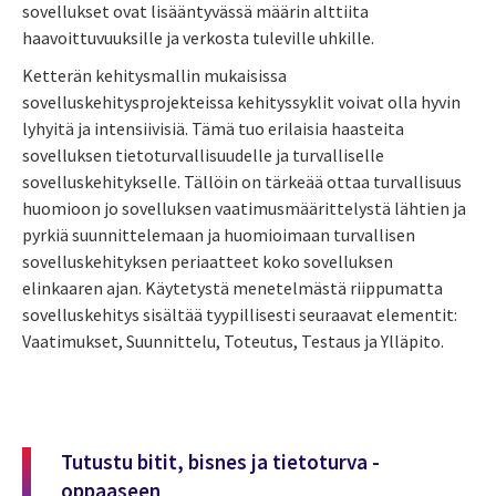
sovellukset ovat lisääntyvässä määrin alttiita
haavoittuvuuksille ja verkosta tuleville uhkille
.
Ketterän kehitysmallin mukaisissa
sovelluskehitysprojekteissa kehityssyklit voivat olla hyvin
lyhyitä ja intensiivisiä.
Tämä tuo erilaisia haasteita
sovelluksen tietoturvallisuudelle ja turvalliselle
sovelluskehitykselle. Tällöin on tärkeää ottaa turvallisuus
huomioon jo sovelluksen vaatimusmäärittelystä lähtien ja
pyrkiä
suunnittelemaan ja huomioimaan turvallisen
sovelluskehityksen periaatteet koko sovelluksen
elinkaaren
ajan. Käytetystä menetelmästä riippumatta
sovelluskehitys sisältää tyypillisesti seuraavat elementit:
Vaatimukset
, Suunnittelu, Toteutus, Testaus ja
Ylläpito.
Tutustu bitit, bisnes ja tietoturva -
oppaaseen