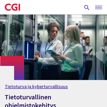
Skip
to
main
content
Tietoturva ja kyberturvallisuus
Tietoturvallinen
ohjelmistokehitys