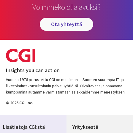
Voimmeko olla avuksi?
ota yhteyttä
Insights you can act on
Vuonna 1976 perustettu CGI on maailman ja Suomen suurimpia IT- ja
liiketoimintakonsultoinnin palveluyhtiöitä. Oivaltavana ja osaavana
kumppanina autamme varmistamaan asiakkaidemme menestyksen.
© 2026 CGI Inc.
Lisätietoja CGI:stä
Yrityksestä