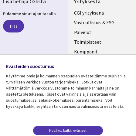
Lisätietoja CGI:stä
Yrityksestä
Useful
CGI yrityksenä
Pidämme sinut ajan tasalla
links
Vastuullisuus & ESG
Tilaa
FINLAND
Palvelut
Toimipisteet
Kumppanit
Seuraa meitä
Uutishuone
Evästeiden suostumus
Social
Ura CGI:llä
Käytämme omia ja kolmannen osapuolen evästeitämme sujuvan ja
Media
turvallisen verkkosivuston tarjoamiseksi. Jotkut ovat
FINLAND
välttämättömiä verkkosivustomme toiminnan kannalta ja ne on
asetettu oletuksena. Toiset ovat valinnaisia ​​ja asetetaan vain
Resurssikeskus
Lisätietoa
suostumuksellasi selauskokemuksesi parantamiseksi. Voit
hyväksyä kaikki, ei yhtään tai osan näistä valinnaisista evästeistä.
Library
Legal
Asiakastarinat
Tietosuoja
Links
FINLAND
Artikkelit
Tietosuojaseloste
FINLAND
Blogit
Käyttöehdot
Hyväksy kaikki evästeet