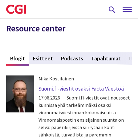
Skip
to
main
content
Resource center
t
Blogit
(active tab)
Esitteet
Podcasts
Tapahtumat
Uut
Mika Kostilainen
Suomi.fi-viestit osaksi Facta Väestöä
17.06.2026
Suomi.fi-viestit ovat nousseet
kunnissa yhä tärkeämmäksi osaksi
viranomaisviestinnän kokonaisuutta.
Viranomaispostin ensisijainen suunta on
selvä: paperikirjeistä siirrytään kohti
sähköistä, turvallista ja paremmin