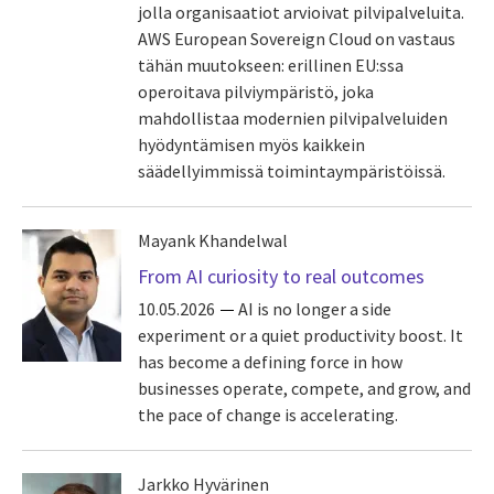
jolla organisaatiot arvioivat pilvipalveluita.
AWS European Sovereign Cloud on vastaus
tähän muutokseen: erillinen EU:ssa
operoitava pilviympäristö, joka
mahdollistaa modernien pilvipalveluiden
hyödyntämisen myös kaikkein
säädellyimmissä toimintaympäristöissä.
Mayank Khandelwal
From AI curiosity to real outcomes
10.05.2026
AI is no longer a side
experiment or a quiet productivity boost. It
has become a defining force in how
businesses operate, compete, and grow, and
the pace of change is accelerating.
Jarkko Hyvärinen