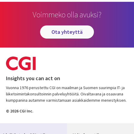
Voimmeko olla avuksi?
ota yhteyttä
Insights you can act on
Vuonna 1976 perustettu CGI on maailman ja Suomen suurimpia IT- ja
liiketoimintakonsultoinnin palveluyhtiöitä. Oivaltavana ja osaavana
kumppanina autamme varmistamaan asiakkaidemme menestyksen.
© 2026 CGI Inc.