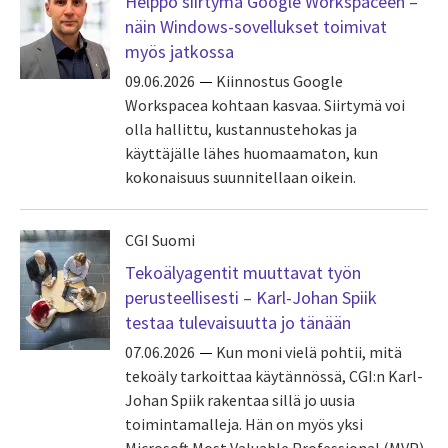
Helppo siirtymä Google Workspaceen –
näin Windows-sovellukset toimivat
myös jatkossa
09.06.2026
Kiinnostus Google
Workspacea kohtaan kasvaa. Siirtymä voi
olla hallittu, kustannustehokas ja
käyttäjälle lähes huomaamaton, kun
kokonaisuus suunnitellaan oikein.
CGI Suomi
Tekoälyagentit muuttavat työn
perusteellisesti – Karl-Johan Spiik
testaa tulevaisuutta jo tänään
07.06.2026
Kun moni vielä pohtii, mitä
tekoäly tarkoittaa käytännössä, CGI:n Karl-
Johan Spiik rakentaa sillä jo uusia
toimintamalleja. Hän on myös yksi