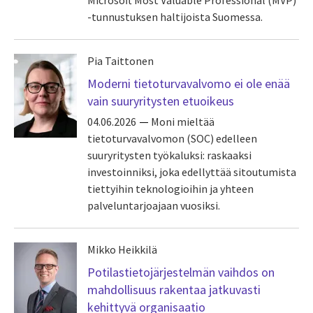
Microsoft Most Valuable Professional (MVP)
-tunnustuksen haltijoista Suomessa.
Pia Taittonen
Moderni tietoturvavalvomo ei ole enää
vain suuryritysten etuoikeus
04.06.2026
Moni mieltää
tietoturvavalvomon (SOC) edelleen
suuryritysten työkaluksi: raskaaksi
investoinniksi, joka edellyttää sitoutumista
tiettyihin teknologioihin ja yhteen
palveluntarjoajaan vuosiksi.
Mikko Heikkilä
Potilastietojärjestelmän vaihdos on
mahdollisuus rakentaa jatkuvasti
kehittyvä organisaatio