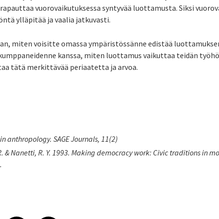
 rapauttaa vuorovaikutuksessa syntyvää luottamusta. Siksi vuorov
ä ylläpitää ja vaalia jatkuvasti.
an, miten voisitte omassa ympäristössänne edistää luottamuksen
ökumppaneidenne kanssa, miten luottamus vaikuttaa teidän työhön
staa tätä merkittävää periaatetta ja arvoa.
 in anthropology. SAGE Journals, 11(2)
. & Nanetti, R. Y. 1993. Making democracy work: Civic traditions in mo
.