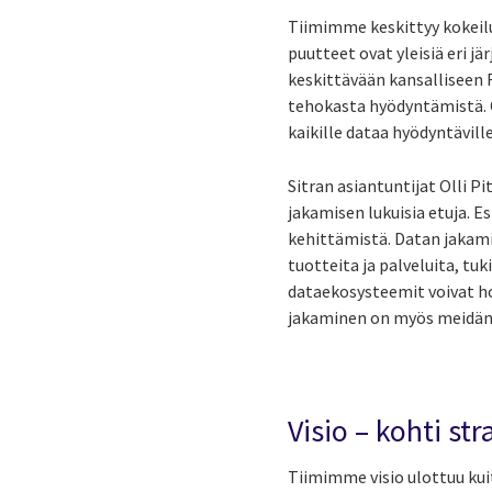
Tiimimme keskittyy kokeilu
puutteet ovat yleisiä eri 
keskittävään kansalliseen 
tehokasta hyödyntämistä. On
kaikille dataa hyödyntäville
Sitran asiantuntijat Olli 
jakamisen lukuisia etuja. E
kehittämistä. Datan jakam
tuotteita ja palveluita, t
dataekosysteemit voivat h
jakaminen on myös meidän 
Visio – kohti s
Tiimimme visio ulottuu kui