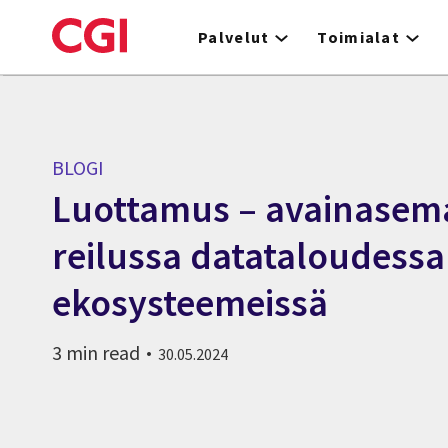
Skip
to
Palvelut
Toimialat
main
content
BLOGI
Luottamus – avainasem
reilussa datataloudessa
ekosysteemeissä
3 min read
30.05.2024