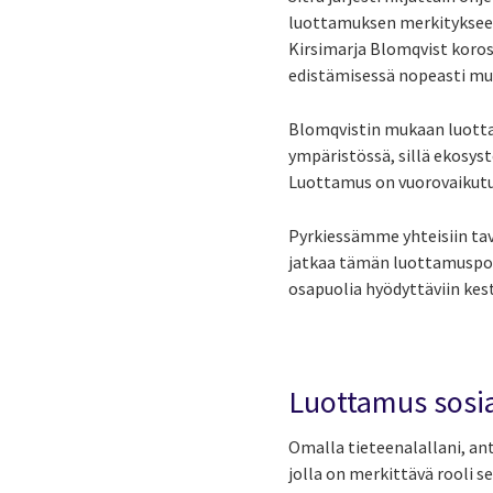
luottamuksen merkitykseen
Kirsimarja Blomqvist koros
edistämisessä nopeasti m
Blomqvistin mukaan luotta
ympäristössä, sillä ekosyst
Luottamus on vuorovaikutu
Pyrkiessämme yhteisiin tav
jatkaa tämän luottamuspoh
osapuolia hyödyttäviin kest
Luottamus sosia
Omalla tieteenalallani, ant
jolla on merkittävä rooli 