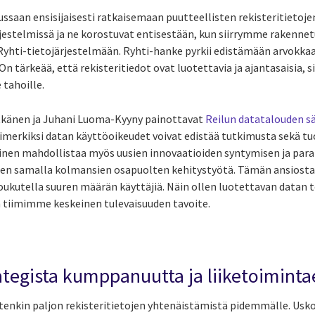
ssaan ensisijaisesti ratkaisemaan puutteellisten rekisteritieto
järjestelmissä ja ne korostuvat entisestään, kun siirrymme rakenn
Ryhti-tietojärjestelmään. Ryhti-hanke pyrkii edistämään arvokkaa
 tärkeää, että rekisteritiedot ovat luotettavia ja ajantasaisia, s
 tahoille.
Pitkänen ja Juhani Luoma-Kyyny painottavat
Reilun datatalouden s
simerkiksi datan käyttöoikeudet voivat edistää tutkimusta sekä tu
inen mahdollistaa myös uusien innovaatioiden syntymisen ja par
ukien samalla kolmansien osapuolten kehitystyötä. Tämän ansiost
oukutella suuren määrän käyttäjiä. Näin ollen luotettavan datan
tiimimme keskeinen tulevaisuuden tavoite.
trategista kumppanuutta ja liiketoimin
tenkin paljon rekisteritietojen yhtenäistämistä pidemmälle. Us