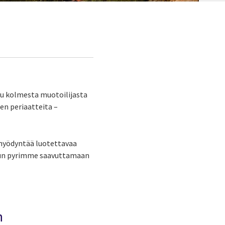
uu kolmesta muotoilijasta
en periaatteita –
 hyödyntää luotettavaa
 kun pyrimme saavuttamaan
n