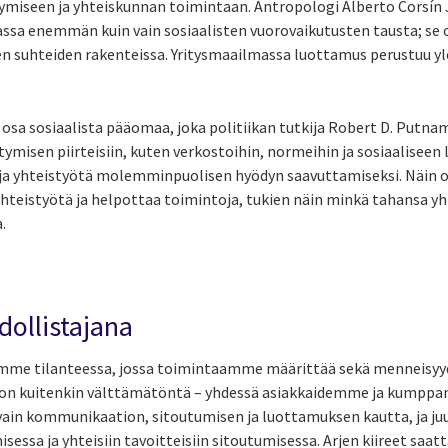
tymiseen ja yhteiskunnan toimintaan. Antropologi Alberto Corsí
ssa enemmän kuin vain sosiaalisten vuorovaikutusten tausta; se 
ten suhteiden rakenteissa. Yritysmaailmassa luottamus perustuu yl
sa sosiaalista pääomaa, joka politiikan tutkija Robert D. Putna
tymisen piirteisiin, kuten verkostoihin, normeihin ja sosiaalisee
 ja yhteistyötä molemminpuolisen hyödyn saavuttamiseksi. Näin 
yhteistyötä ja helpottaa toimintoja, tukien näin minkä tahansa yh
.
ollistajana
mme tilanteessa, jossa toimintaamme määrittää sekä menneisyy
 on kuitenkin välttämätöntä – yhdessä asiakkaidemme ja kumppan
vain kommunikaation, sitoutumisen ja luottamuksen kautta, ja ju
sessa ja yhteisiin tavoitteisiin sitoutumisessa. Arjen kiireet saa