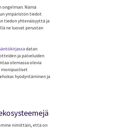
jen ongelman. Nämä
etun ympäristön tiedot
n tiedon yhtenäisyyttä ja
illä ne luovat perustan
ääntökirjassa
datan
otteiden ja palveluiden
antaa olemassa olevia
a monipuoliset
 tehokas hyödyntäminen ja
taekosysteemejä
komme nimittäin, että on