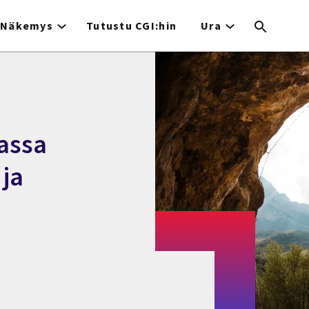
Näkemys
Tutustu CGI:hin
Ura
assa
 ja