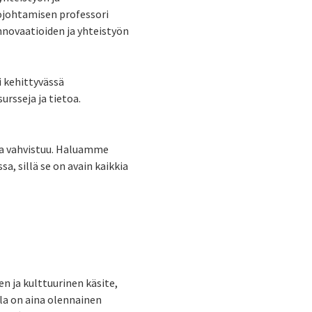
ojohtamisen professori
nnovaatioiden ja yhteistyön
 kehittyvässä
ursseja ja tietoa.
ja vahvistuu. Haluamme
 sillä se on avain kaikkia
n ja kulttuurinen käsite,
lla on aina olennainen