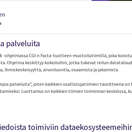
en
a
a palveluita
 -ohjelmassa CGI:n Facta-tuotteen muotoilutiimillä, joka koost
a. Ohjelma keskittyy kokeiluihin, jotka tukevat reilun datataloud
a, ihmiskeskeisyyttä, arvonluontia, osaamista ja jakamista.
ia palveluita”, joten kaikkien osallistujatiimien tavoitteena on
ntamiseksi. Luottamus on kaikkien tiimien toiminnan keskiössä,
 tiedoista toimiviin dataekosysteemeihi