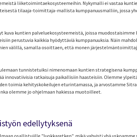
eemeistä liiketoimintaekosysteemeihin. Nykymalli ei vastaa kuntie
nteisestä tilaaja-toimittaja-mallista kumppanuusmalliin, jossa y
yt kuva kuntien palveluekosysteemeistä, joissa muodostaisimme
teisiin perustuvia kaikkia hyödyttäviä kumppanuuksia. Näin mahdo
mien välillä, samalla osoittaen, että monen järjestelmäntoimitta
ulemaan tunnistetuiksi nimenomaan kuntien strategisena kumpp
tää innovatiivisia ratkaisuja paikallisiin haasteisiin. Olemme ylpeitä
den toimia kehityskokeilujen eturintamassa, ja arvostamme Sitra
nka olemme jo ohjelmaan hakiessa muotoilleet.
istyön edellytyksenä
hjelmaan osallistujille "luokkaretken", mikä vahvisti yhä uskoamme 