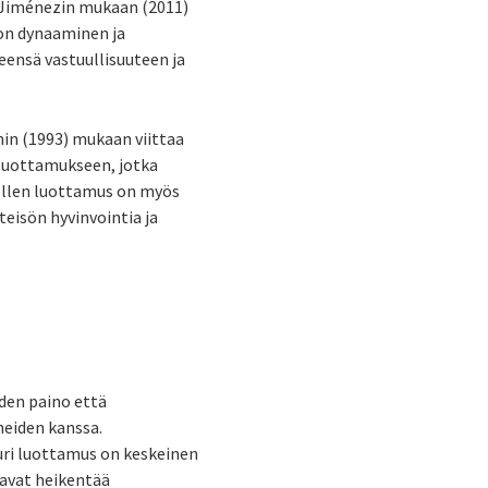
n Jiménezin mukaan (2011)
on dynaaminen ja
eensä vastuullisuuteen ja
min (1993) mukaan viittaa
n luottamukseen, jotka
ollen luottamus on myös
teisön hyvinvointia ja
den paino että
eiden kanssa.
uri luottamus on keskeinen
ttavat heikentää