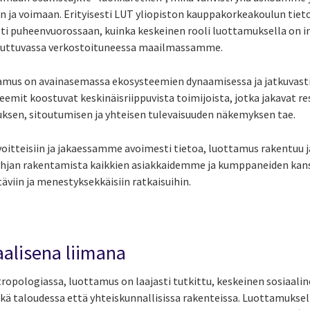
 ja voimaan. Erityisesti LUT yliopiston kauppakorkeakoulun tiet
ti puheenvuorossaan, kuinka keskeinen rooli luottamuksella on i
uuttuvassa verkostoituneessa maailmassamme.
mus on avainasemassa ekosysteemien dynaamisessa ja jatkuvasti
eemit koostuvat keskinäisriippuvista toimijoista, jotka jakavat res
ksen, sitoutumisen ja yhteisen tulevaisuuden näkemyksen tae.
oitteisiin ja jakaessamme avoimesti tietoa, luottamus rakentuu 
jan rakentamista kaikkien asiakkaidemme ja kumppaneiden kanssa,
äviin ja menestyksekkäisiin ratkaisuihin.
alisena liimana
ropologiassa, luottamus on laajasti tutkittu, keskeinen sosiaaline
sekä taloudessa että yhteiskunnallisissa rakenteissa. Luottamukse