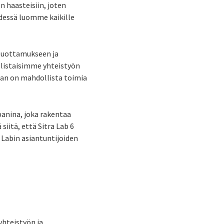
n haasteisiin, joten
hdessä luomme kaikille
 luottamukseen ja
llistaisimme yhteistyön
jan on mahdollista toimia
anina, joka rakentaa
 siitä, että Sitra Lab 6
 Labin asiantuntijoiden
yhteistyön ja