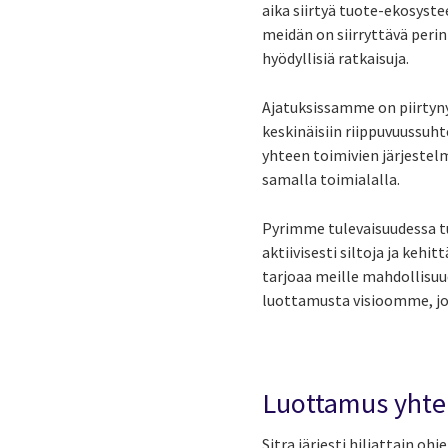
aika siirtyä tuote-ekosyst
meidän on siirryttävä peri
hyödyllisiä ratkaisuja.
Ajatuksissamme on piirtyn
keskinäisiin riippuvuussuh
yhteen toimivien järjestel
samalla toimialalla.
Pyrimme tulevaisuudessa t
aktiivisesti siltoja ja kehit
tarjoaa meille mahdollisuu
luottamusta visioomme, jo
Luottamus yhte
Sitra järjesti hiljattain o