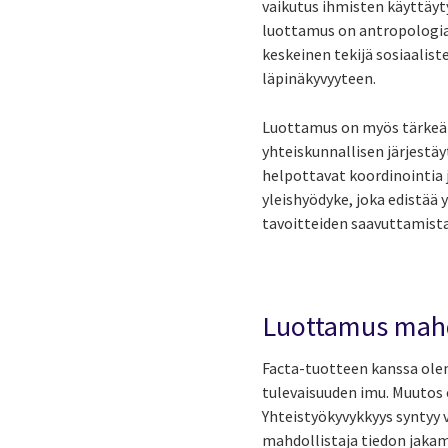
vaikutus ihmisten käyttäy
luottamus on antropologia
keskeinen tekijä sosiaalis
läpinäkyvyyteen.
Luottamus on myös tärkeä o
yhteiskunnallisen järjestäy
helpottavat koordinointia
yleishyödyke, joka edistää 
tavoitteiden saavuttamista
Luottamus mahd
Facta-tuotteen kanssa ole
tulevaisuuden imu. Muutos
Yhteistyökyvykkyys syntyy 
mahdollistaja tiedon jakami