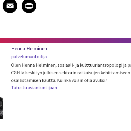
 on LinkedIn
icle on X
e article on Facebook
Share article on Email
Share article on Print
Facebook
Email
Print
Henna Helminen
palvelumuotoilija
Olen Henna Helminen, sosiaali- ja kulttuuriantropologi ja p
CGI:llä keskityn julkisen sektorin ratkaisujen kehittämiseen
osallistamisen kautta. Kuinka voisin olla avuksi?
Tutustu asiantuntijaan