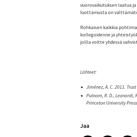
vuorovaikutuksen laatua ja
luottamusta on välttämätönt
Rohkaisen kaikkia pohtima
kollegoidenne ja yhteisty
joilla voitte yhdessä vahvi
Lähteet:
Jiménez, A. C. 2011. Trust
Putnam, R. D., Leonardi, R
Princeton University Press
Jaa