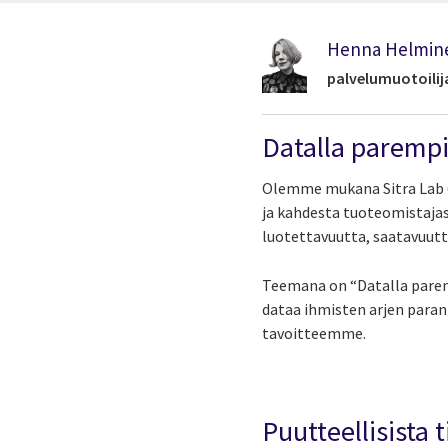
Henna Helmin
palvelumuotoilij
Datalla parempi
Olemme mukana Sitra Lab 6
ja kahdesta tuoteomistajast
luotettavuutta, saatavuutt
Teemana on “Datalla paremp
dataa ihmisten arjen para
tavoitteemme.
Puutteellisista