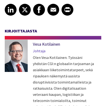
Share article on LinkedIn
Share article on X
Share article on Facebook
Share article on Email
Share article on Print
LinkedIn
X
Facebook
Email
Print
KIRJOITTAJASTA
Vesa Kotilainen
Johtaja
Olen Vesa Kotilainen. Työssäni
yhdistän CGI:n globaalin tarjoaman ja
asiakkaan liiketoimintatarpeet, sekä
ripauksen näkemystä uusista
disruptiivisista toimintamalleista ja
ratkaisuista. Olen digitalisaation
veteraani kaupan, logistiikan ja
telecomin toimialoilta, toiminut