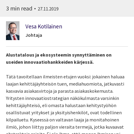
3 min read
27.11.2019
Vesa Kotilainen
Johtaja
Alustatalous ja ekosysteemin synnyttäminen on
useiden innovaatiohankkeiden kärjessä.
Tätä tavoitellaan ilmeisten etujen vuoksi: jokainen haluaa
laajan kehittäjäyhteisön tuen, mediahuomiota, jatkuvasti
kasvavia asiakasvirtoja ja parasta asiakaskokemusta.
Yritysten innovaatiostrategian näkökulmasta varsinkin
kehittäjäyhteisö, eli omasta halustaan kehitystyöhön
osallistuvat yritykset ja yksityishenkilöt, ovat todellinen
kilpailuetu. Kyseessä on valtavan laaja ja monitahoinen
ilmiö, johon liittyy paljon vieraita termejä, jotka kuvaavat
abstrakteja asioita. Ei ole ihme, että monen ihmisen voi