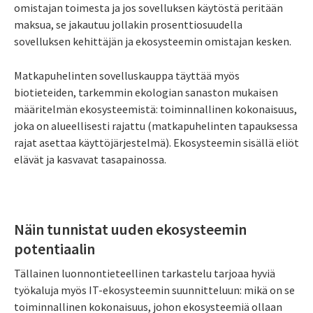
omistajan toimesta ja jos sovelluksen käytöstä peritään
maksua, se jakautuu jollakin prosenttiosuudella
sovelluksen kehittäjän ja ekosysteemin omistajan kesken.
Matkapuhelinten sovelluskauppa täyttää myös
biotieteiden, tarkemmin ekologian sanaston mukaisen
määritelmän ekosysteemistä: toiminnallinen kokonaisuus,
joka on alueellisesti rajattu (matkapuhelinten tapauksessa
rajat asettaa käyttöjärjestelmä). Ekosysteemin sisällä eliöt
elävät ja kasvavat tasapainossa.
Näin tunnistat uuden ekosysteemin
potentiaalin
Tällainen luonnontieteellinen tarkastelu tarjoaa hyviä
työkaluja myös IT-ekosysteemin suunnitteluun: mikä on se
toiminnallinen kokonaisuus, johon ekosysteemiä ollaan