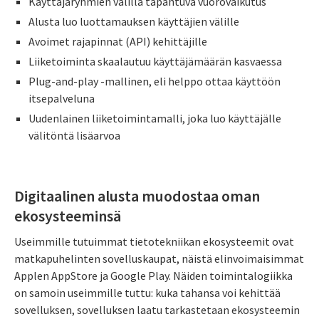
Käyttäjäryhmien välillä tapahtuva vuorovaikutus
Alusta luo luottamauksen käyttäjien välille
Avoimet rajapinnat (API) kehittäjille
Liiketoiminta skaalautuu käyttäjämäärän kasvaessa
Plug-and-play -mallinen, eli helppo ottaa käyttöön
itsepalveluna
Uudenlainen liiketoimintamalli, joka luo käyttäjälle
välitöntä lisäarvoa
Digitaalinen alusta muodostaa oman
ekosysteeminsä
Useimmille tutuimmat tietotekniikan ekosysteemit ovat
matkapuhelinten sovelluskaupat, näistä elinvoimaisimmat
Applen AppStore ja Google Play. Näiden toimintalogiikka
on samoin useimmille tuttu: kuka tahansa voi kehittää
sovelluksen, sovelluksen laatu tarkastetaan ekosysteemin