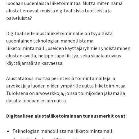
luodaan uudenlaista liiketoimintaa. Mutta miten nämä
alustat eroavat muista digitaalisista tuotteista ja
palveluista?
Digitaaliselle alustaliiketoiminnalle on tyypillistä
uudenlainen teknologian mahdollistama
liiketoimintamalli, useiden käyttäjäryhmien yhdistäminen
alustan avulla, helppo tapa liittyä, sekä skaalautuvuus
käyttäjämäärän kasvaessa.
Alustatalous murtaa perinteisiä toimintamalleja ja
arvoketjuja luoden niiden ympärille uutta liiketoimintaa.
Tuloksena on arvoverkkoja, joissa toimijoiden jakamalla
datalla luodaan jotain uutta.
Digitaalisen alustaliiketoiminnan tunnusmerkit ovat:
Teknologian mahdollistama liiketoimintamalli