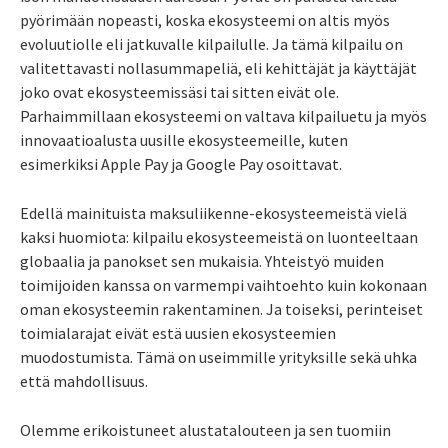
pyörimään nopeasti, koska ekosysteemi on altis myös
evoluutiolle eli jatkuvalle kilpailulle. Ja tämä kilpailu on
valitettavasti nollasummapeliä, eli kehittäjät ja käyttäjät
joko ovat ekosysteemissäsi tai sitten eivät ole.
Parhaimmillaan ekosysteemi on valtava kilpailuetu ja myös
innovaatioalusta uusille ekosysteemeille, kuten
esimerkiksi Apple Pay ja Google Pay osoittavat.
Edellä mainituista maksuliikenne-ekosysteemeistä vielä
kaksi huomiota: kilpailu ekosysteemeistä on luonteeltaan
globaalia ja panokset sen mukaisia. Yhteistyö muiden
toimijoiden kanssa on varmempi vaihtoehto kuin kokonaan
oman ekosysteemin rakentaminen. Ja toiseksi, perinteiset
toimialarajat eivät estä uusien ekosysteemien
muodostumista. Tämä on useimmille yrityksille sekä uhka
että mahdollisuus.
Olemme erikoistuneet alustatalouteen ja sen tuomiin