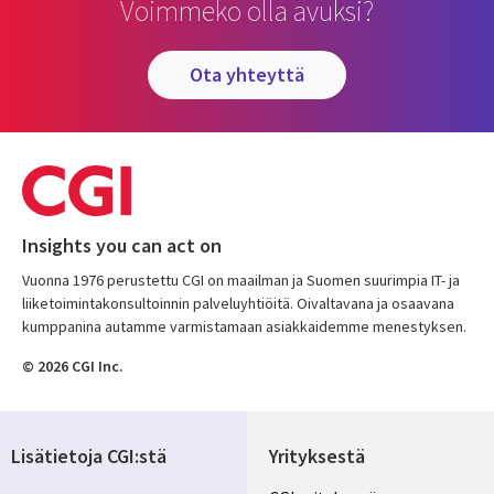
Voimmeko olla avuksi?
ota yhteyttä
Insights you can act on
Vuonna 1976 perustettu CGI on maailman ja Suomen suurimpia IT- ja
liiketoimintakonsultoinnin palveluyhtiöitä. Oivaltavana ja osaavana
kumppanina autamme varmistamaan asiakkaidemme menestyksen.
© 2026 CGI Inc.
Lisätietoja CGI:stä
Yrityksestä