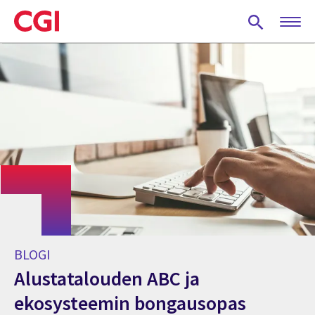
Skip
to
main
content
BLOGI
Alustatalouden ABC ja
ekosysteemin bongausopas