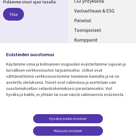
Useful
CGI yrityksenä
Pidämme sinut ajan tasalla
links
Vastuullisuus & ESG
Tilaa
FINLAND
Palvelut
Toimipisteet
Kumppanit
Seuraa meitä
Uutishuone
Evästeiden suostumus
Social
Ura CGI:llä
Käytämme omia ja kolmannen osapuolen evästeitämme sujuvan ja
Media
turvallisen verkkosivuston tarjoamiseksi. Jotkut ovat
FINLAND
välttämättömiä verkkosivustomme toiminnan kannalta ja ne on
asetettu oletuksena. Toiset ovat valinnaisia ​​ja asetetaan vain
Resurssikeskus
Lisätietoa
suostumuksellasi selauskokemuksesi parantamiseksi. Voit
hyväksyä kaikki, ei yhtään tai osan näistä valinnaisista evästeistä.
Library
Legal
Asiakastarinat
Tietosuoja
Links
FINLAND
Artikkelit
Tietosuojaseloste
FINLAND
Blogit
Käyttöehdot
Hyväksy kaikki evästeet
Tapahtumat
Yhteystiedot
Mukauta evästeet
Podcastit
Evästeasetuksesi