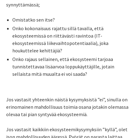
synnyttämässä;
Omistatko sen itse?
Onko kokonaisuus rajattu sillä tavalla, että
ekosysteemissä on riittävästi ravintoa (IT-
ekosysteemissä liikevaihtopotentiaalia), joka
houkuttelee kehittäjiä?
Onko rajaus sellainen, että ekosysteemi tarjoaa
tunnistettavaa lisäarvoa loppukäyttäjille, jotain
sellaista mitä muualta ei voi saada?
Jos vastasit yhteenkin näistä kysymyksistä ”ei”, sinulla on
erinomainen mahdollisuus toimia osana jotakin olemassa
olevaa tai pian syntyvää ekosysteemiä.
Jos vastasit kaikkiin ekosysteemikysymyksiin ”kyllä”, olet
ison mahdollisuuden ääressä. Pyörät on parasta laittaa