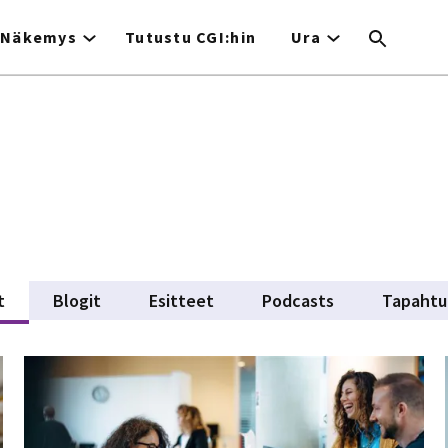
Näkemys
Tutustu CGI:hin
Ura
t
(active tab)
Blogit
Esitteet
Podcasts
Tapaht