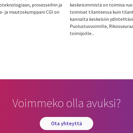
oteknologiaan, prosesseihin ja
keskeisimmistä on toimiva ruok
gia- ja muutoskumppani CGI on
toimivat tilanteessa kuin tila
kannalta keskeisiin ydintehtävi
Puolustusvoimille, Rikosseuraam
toimijoille...
Voimmeko olla avuksi?
ota yhteyttä