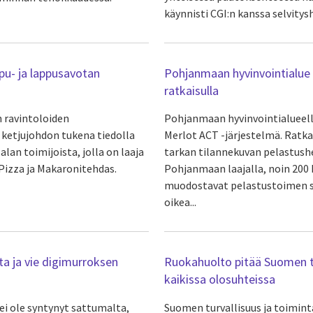
käynnisti CGI:n kanssa selvitys
pu- ja lappusavotan
Pohjanmaan hyvinvointialue 
ratkaisulla
 ravintoloiden
Pohjanmaan hyvinvointialueell
a ketjujohdon tukena tiedolla
Merlot ACT -järjestelmä. Ratka
lan toimijoista, jolla on laaja
tarkan tilannekuvan pelastushe
 Pizza ja Makaronitehdas.
Pohjanmaan laajalla, noin 200 
muodostavat pelastustoimen sel
oikea...
a ja vie digimurroksen
Ruokahuolto pitää Suomen to
kaikissa olosuhteissa
ei ole syntynyt sattumalta,
Suomen turvallisuus ja toimint