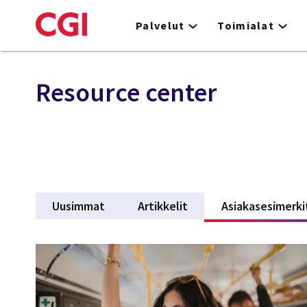
Skip
to
Palvelut
Toimialat
main
content
Resource center
Uusimmat
Artikkelit
Asiakasesimerki