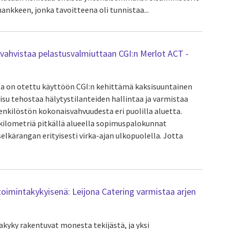
hankkeen, jonka tavoitteena oli tunnistaa...
vahvistaa pelastusvalmiuttaan CGI:n Merlot ACT -
a on otettu käyttöön CGI:n kehittämä kaksisuuntainen
isu tehostaa hälytystilanteiden hallintaa ja varmistaa
nkilöstön kokonaisvahvuudesta eri puolilla aluetta.
kilometriä pitkällä alueella sopimuspalokunnat
kärangan erityisesti virka-ajan ulkopuolella. Jotta
imintakykyisenä: Leijona Catering varmistaa arjen
akyky rakentuvat monesta tekijästä, ja yksi