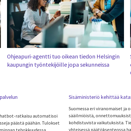
Ohjeapuri-agentti tuo oikean tiedon Helsingin
kaupungin työntekijöille jopa sekunneissa
palvelun
Sisäministeriö kehittää kat
Suomessa eri viranomaiset ja o
sääilmiöistä, onnettomuuksista
chatbot-ratkaisu automatisoi
kohdistuvista vaikutuksista. Ti
sseja päästä päähän. Tulokset
yhteisessä päätöksenteossa ha
oiminnan tehokkuudessa.