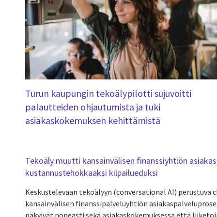
Turun kaupungin tekoälypilotti sujuvoitti
palautteiden ohjautumista ja tuki
asiakaskokemuksen kehittämistä
Tekoäly muutti kansainvälisen finanssiyhtiön asiakas
kustannustehokkaaksi kilpailueduksi
Keskustelevaan tekoälyyn (conversational AI) perustuva 
kansainvälisen finanssipalveluyhtiön asiakaspalveluprose
näkyivät nopeasti sekä asiakaskokemuksessa että liiket