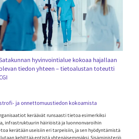
Satakunnan hyvinvointialue kokoaa hajallaan
olevan tiedon yhteen – tietoalustan toteutti
CGI
astrofi- ja onnettomuustiedon kokoamista
rganisaatiot keräävät runsaasti tietoa esimerkiksi
, infrastruktuurin häiriöistä ja luonnonvaroihin
etoa kerätään useisiin eri tarpeisiin, ja sen hyödyntämistä
lutaan kehittää entistä yhtenäisemmäksi. Sisäministeriö