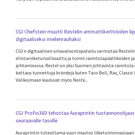
CGI Chefstein muutti Restelin ammattikeittiöiden lip
digitaaliseksi mielenrauhaksi
CGI:n digitaalinen omavalvontapalvelu varmistaa Restelin
elintarviketurvallisuutta ja toimii ravintolapäälliköiden j
johtamisessa. Restel on yksi Suomen johtavista ravintola-a
kattaus tunnettuja brändejä kuten Taco Bell, Rax, Classic
Valikoimaan kuuluvat myös Neste...
CGI Profio360 tehostaa Auraprintin tuotannonohjaust
seuraavalle tasolle
Auraprintin toteuttama suuri muutos liiketoiminnassaan 