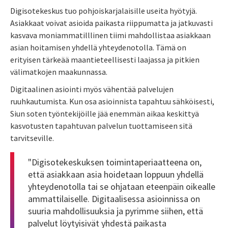
Digisotekeskus tuo pohjoiskarjalaisille useita hyötyjä.
Asiakkaat voivat asioida paikasta riippumatta ja jatkuvasti
kasvava moniammatilllinen tiimi mahdollistaa asiakkaan
asian hoitamisen yhdellä yhteydenotolla. Tämä on
erityisen tärkeää maantieteellisesti laajassa ja pitkien
välimatkojen maakunnassa.
Digitaalinen asiointi myös vähentää palvelujen
ruuhkautumista. Kun osa asioinnista tapahtuu sähköisesti,
Siun soten työntekijöille jää enemmän aikaa keskittyä
kasvotusten tapahtuvan palvelun tuottamiseen sitä
tarvitseville.
"Digisotekeskuksen toimintaperiaatteena on,
että asiakkaan asia hoidetaan loppuun yhdellä
yhteydenotolla tai se ohjataan eteenpäin oikealle
ammattilaiselle. Digitaalisessa asioinnissa on
suuria mahdollisuuksia ja pyrimme siihen, että
palvelut löytyisivät yhdestä paikasta