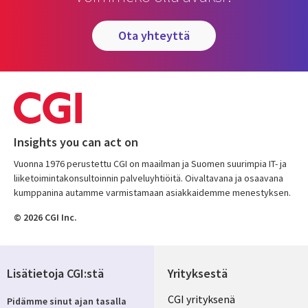
ota yhteyttä
Insights you can act on
Vuonna 1976 perustettu CGI on maailman ja Suomen suurimpia IT- ja
liiketoimintakonsultoinnin palveluyhtiöitä. Oivaltavana ja osaavana
kumppanina autamme varmistamaan asiakkaidemme menestyksen.
© 2026 CGI Inc.
Lisätietoja CGI:stä
Yrityksestä
Useful
CGI yrityksenä
Pidämme sinut ajan tasalla