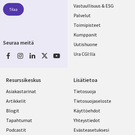
links
Vastuullisuus & ESG
Tilaa
FINLAND
Palvelut
Toimipisteet
Kumppanit
Seuraa meitä
Uutishuone
Social
Ura CGI:llä
Media
FINLAND
Resurssikeskus
Lisätietoa
Library
Legal
Asiakastarinat
Tietosuoja
Links
FINLAND
Artikkelit
Tietosuojaseloste
FINLAND
Blogit
Käyttöehdot
Tapahtumat
Yhteystiedot
Podcastit
Evästeasetuksesi