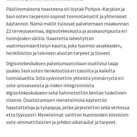
Päällimmäisenä haasteena oli löytää Pohjois-Karjalan ja
Siun soten tarpeisiin sopivat toimintamallit ja yhtenäiset
käytännöt. Nämä mallit tulisivat palvelemaan maakunnan
22 terveysasemaa, digisotekeskusta ja asiakasohjausta eri
toimijoiden välillä. Haastetta lähestyttiin
vaatimusmäärittelyn kautta, joka huomioi asiakkaiden,
henkilöstön ja teknisen alustan tarpeet ja toiveet.
Digisotekeskuksen palvelumuotoiluun osallistui laaja
joukko Siun soten henkilöstöä eri tasoilta ja kaikilta
toimialueilta. Sillä syvennettiin yhteistä ymmärrystä eri
sote-prosesseista ja niiden integroinnista
digisotekeskukseen sekä hahmotettiin kentän todellinen
tilanne. Osallistamisen menetelminä käytettiin
haastatteluja ja työpajoja, jotka järjestettiin sekä verkossa
että fyysisesti. Menetelmät valittiin huomioiden kiireisten
sote-ammattilaisten ja johdon aikataulut ja tarpeet.