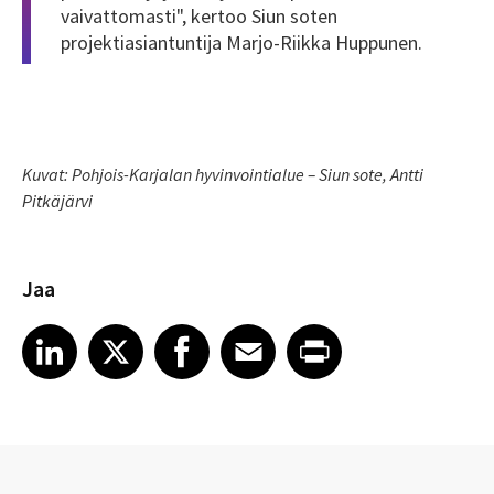
vaivattomasti", kertoo Siun soten
projektiasiantuntija Marjo-Riikka Huppunen.
Kuvat: Pohjois-Karjalan hyvinvointialue – Siun sote, Antti
Pitkäjärvi
Jaa
Share article on LinkedIn
Share article on X
Share article on Facebook
Share article on Email
Share article on Print
LinkedIn
X
Facebook
Email
Print