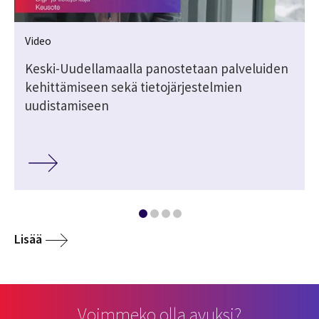
Video
Keski-Uudellamaalla panostetaan palveluiden
kehittämiseen sekä tietojärjestelmien
uudistamiseen
Lisää
Voimmeko olla avuksi?