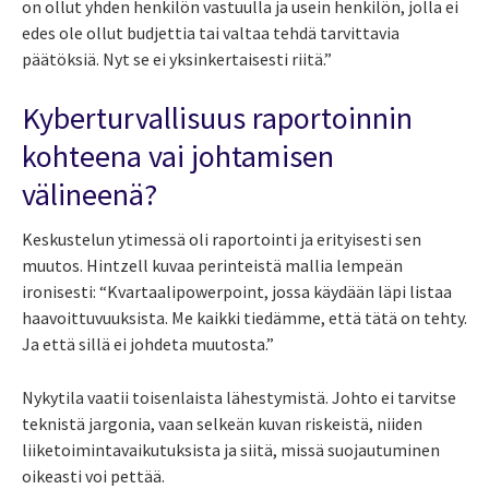
on ollut yhden henkilön vastuulla ja usein henkilön, jolla ei
edes ole ollut budjettia tai valtaa tehdä tarvittavia
päätöksiä. Nyt se ei yksinkertaisesti riitä.”
Kyberturvallisuus raportoinnin
kohteena vai johtamisen
välineenä?
Keskustelun ytimessä oli raportointi ja erityisesti sen
muutos. Hintzell kuvaa perinteistä mallia lempeän
ironisesti: “Kvartaalipowerpoint, jossa käydään läpi listaa
haavoittuvuuksista. Me kaikki tiedämme, että tätä on tehty.
Ja että sillä ei johdeta muutosta.”
Nykytila vaatii toisenlaista lähestymistä. Johto ei tarvitse
teknistä jargonia, vaan selkeän kuvan riskeistä, niiden
liiketoimintavaikutuksista ja siitä, missä suojautuminen
oikeasti voi pettää.