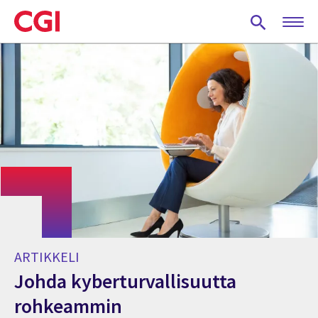
Skip
to
main
content
ARTIKKELI
Johda kyberturvallisuutta
rohkeammin