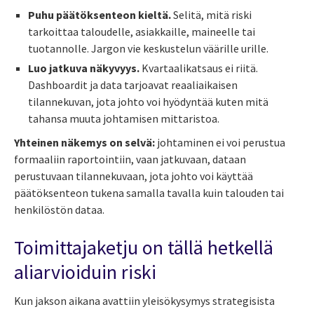
Puhu päätöksenteon kieltä.
Selitä, mitä riski
tarkoittaa taloudelle, asiakkaille, maineelle tai
tuotannolle. Jargon vie keskustelun väärille urille.
Luo jatkuva näkyvyys.
Kvartaalikatsaus ei riitä.
Dashboardit ja data tarjoavat reaaliaikaisen
tilannekuvan, jota johto voi hyödyntää kuten mitä
tahansa muuta johtamisen mittaristoa.
Yhteinen näkemys on selvä:
johtaminen ei voi perustua
formaaliin raportointiin, vaan jatkuvaan, dataan
perustuvaan tilannekuvaan, jota johto voi käyttää
päätöksenteon tukena samalla tavalla kuin talouden tai
henkilöstön dataa.
Toimittajaketju on tällä hetkellä
aliarvioiduin riski
Kun jakson aikana avattiin yleisökysymys strategisista