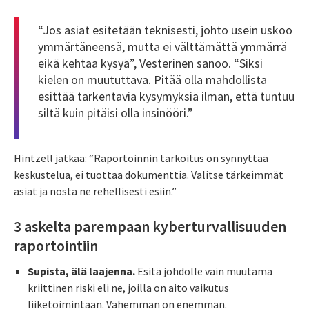
“Jos asiat esitetään teknisesti, johto usein uskoo
ymmärtäneensä, mutta ei välttämättä ymmärrä
eikä kehtaa kysyä”, Vesterinen sanoo. “Siksi
kielen on muututtava. Pitää olla mahdollista
esittää tarkentavia kysymyksiä ilman, että tuntuu
siltä kuin pitäisi olla insinööri.”
Hintzell jatkaa: “Raportoinnin tarkoitus on synnyttää
keskustelua, ei tuottaa dokumenttia. Valitse tärkeimmät
asiat ja nosta ne rehellisesti esiin.”
3 askelta parempaan kyberturvallisuuden
raportointiin
Supista, älä laajenna.
Esitä johdolle vain muutama
kriittinen riski eli ne, joilla on aito vaikutus
liiketoimintaan. Vähemmän on enemmän.