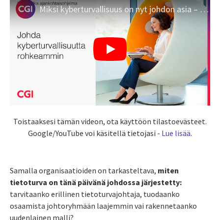
Miksi kyberturvallisuus on nyt johdon asia – enemmän kuin koskaan?
Toistaaksesi tämän videon, ota käyttöön tilastoevästeet.
Google/YouTube voi käsitellä tietojasi -
Lue lisää
.
Samalla organisaatioiden on tarkasteltava,
miten
tietoturva on tänä päivänä johdossa järjestetty:
tarvitaanko erillinen tietoturvajohtaja, tuodaanko
osaamista johtoryhmään laajemmin vai rakennetaanko
uudenlainen malli?