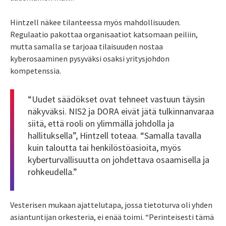
Hintzell näkee tilanteessa myös mahdollisuuden.
Regulaatio pakottaa organisaatiot katsomaan peiliin,
mutta samalla se tarjoaa tilaisuuden nostaa
kyberosaaminen pysyväksi osaksi yritysjohdon
kompetenssia.
“Uudet säädökset ovat tehneet vastuun täysin
näkyväksi. NIS2 ja DORA eivät jätä tulkinnanvaraa
siitä, että rooli on ylimmällä johdolla ja
hallituksella”, Hintzell toteaa. “Samalla tavalla
kuin taloutta tai henkilöstöasioita, myös
kyberturvallisuutta on johdettava osaamisella ja
rohkeudella.”
Vesterisen mukaan ajattelutapa, jossa tietoturva oli yhden
asiantuntijan orkesteria, ei enää toimi. “Perinteisesti tämä