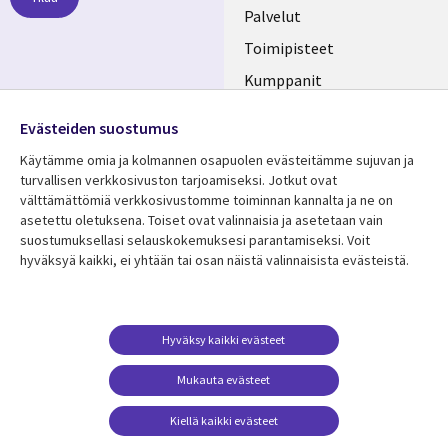
FINLAND
Palvelut
Toimipisteet
Kumppanit
Seuraa meitä
Uutishuone
Evästeiden suostumus
Social
Ura CGI:llä
Käytämme omia ja kolmannen osapuolen evästeitämme sujuvan ja
Media
turvallisen verkkosivuston tarjoamiseksi. Jotkut ovat
FINLAND
välttämättömiä verkkosivustomme toiminnan kannalta ja ne on
asetettu oletuksena. Toiset ovat valinnaisia ​​ja asetetaan vain
Resurssikeskus
Lisätietoa
suostumuksellasi selauskokemuksesi parantamiseksi. Voit
hyväksyä kaikki, ei yhtään tai osan näistä valinnaisista evästeistä.
Library
Legal
Asiakastarinat
Tietosuoja
Links
FINLAND
Artikkelit
Tietosuojaseloste
FINLAND
Blogit
Käyttöehdot
Hyväksy kaikki evästeet
Tapahtumat
Yhteystiedot
Mukauta evästeet
Podcastit
Evästeasetuksesi
Kiellä kaikki evästeet
Viewpoints