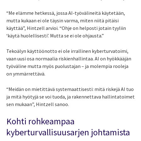
“Me elämme hetkessä, jossa AI-työvälineitä käytetään,
mutta kukaan ei ole täysin varma, miten niitä pitäisi
käyttää”, Hintzell arvioi. “Ohje on helposti jotain tyyliin
‘käytä huolellisesti’. Mutta se ei ole ohjausta.”
Tekoälyn käyttöönotto ei ole irrallinen kyberturvatoimi,
vaan uusi osa normaalia riskienhallintaa. AI on hyökkääjän
työväline mutta myös puolustajan – ja molempia rooleja
on ymmärrettävä.
“Meidän on mietittävä systemaattisesti: mitä riskejä AI tuo
ja mitä hyötyjä se voi tuoda, ja rakennettava hallintatoimet
sen mukaan”, Hintzell sanoo.
Kohti rohkeampaa
kyberturvallisuusarjen johtamista