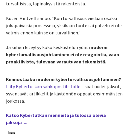
turvallisista, läpinäkyvistä rakenteista.
Kuten Hintzell sanoo: “Kun turvallisuus viedään osaksi
jokapäiväisiä prosesseja, yksikään tuote tai palvelu ei ole
valmis ennen kuin se on turvallinen.”
Ja siihen kiteytyy koko keskustelun ydin:
moderni
kyberturvallisuusjohtaminen ei ole reagointia, vaan
proaktiivista, tulevaan varautuvaa tekemistä.
Kiinnostaako moderni kyberturvallisuusjohtaminen?
Liity Kybertutkan sähköpostilistalle
– saat uudet jaksot,
syventävät artikkelit ja käytännön oppaat ensimmäisten
joukossa.
Katso Kybertutkan menneitä ja tulossa olevia
jaksoja →
Jaa