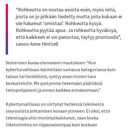
“Rohkeutta on nostaa asioita esiin, myös niitä,
joista on jo pitkään tiedetty mutta joita kukaan ei
ole halunnut ‘omistaa’. Rohkeutta kysyä.
Rohkeutta pyytää apua. Ja rohkeutta hyväksyä,
että kaikkeen ei voi panostaa, täytyy priorisoida”,
sanoo Anne Hintzell.
Vesterinen kuvaa olennaisen muutoksen: “Kun
kyberturvallisuus käsitellään samassa kategoriassa kuin
talous tai henkilöstö, syntyy aivan toinen taso
keskustelulle. Me pystymme tekemään päätöksiä
tietopohjaisesti ja ennen kaikkea ennakoimaan.”
Kyberturvallisuus on siirtynyt hetkessä teknisestä
sivuroolista johtamisen kovaan ytimeen. Ei siksi, että
teknologia olisi monimutkaistunut, vaan koska
liiketoiminta on riippuvaisempaa kuin koskaan