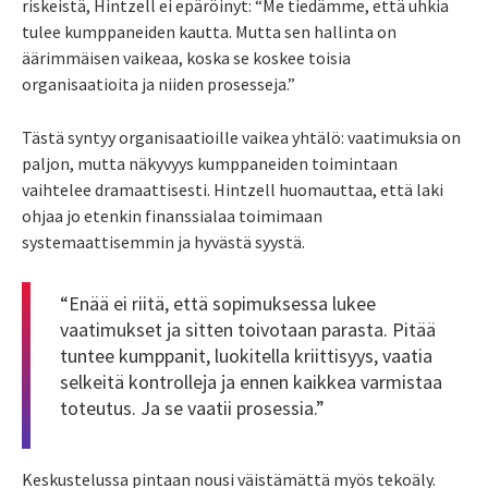
riskeistä, Hintzell ei epäröinyt: “Me tiedämme, että uhkia
tulee kumppaneiden kautta. Mutta sen hallinta on
äärimmäisen vaikeaa, koska se koskee toisia
organisaatioita ja niiden prosesseja.”
Tästä syntyy organisaatioille vaikea yhtälö: vaatimuksia on
paljon, mutta näkyvyys kumppaneiden toimintaan
vaihtelee dramaattisesti. Hintzell huomauttaa, että laki
ohjaa jo etenkin finanssialaa toimimaan
systemaattisemmin ja hyvästä syystä.
“Enää ei riitä, että sopimuksessa lukee
vaatimukset ja sitten toivotaan parasta. Pitää
tuntee kumppanit, luokitella kriittisyys, vaatia
selkeitä kontrolleja ja ennen kaikkea varmistaa
toteutus. Ja se vaatii prosessia.”
Keskustelussa pintaan nousi väistämättä myös tekoäly.