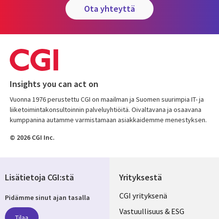
ota yhteyttä
Insights you can act on
Vuonna 1976 perustettu CGI on maailman ja Suomen suurimpia IT- ja
liiketoimintakonsultoinnin palveluyhtiöitä. Oivaltavana ja osaavana
kumppanina autamme varmistamaan asiakkaidemme menestyksen.
© 2026 CGI Inc.
Lisätietoja CGI:stä
Yrityksestä
Useful
CGI yrityksenä
Pidämme sinut ajan tasalla
links
Vastuullisuus & ESG
Tilaa