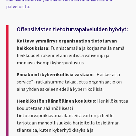
palveluista.
Offensiivisten tietoturvapalveluiden hyödyt:
Kattava ymmärrys organisaation tietoturvan
heikkouksista:
Tunnistamalla ja korjaamalla nämä
heikkoudet rakennetaan entistä vahvempi ja
moniasteisempi kyberpuolustus.
Ennakointi kyberrikollisia vastaan:
"Hacker as a
service" -ratkaisumme takaa, että organisaatio on
aina yhden askeleen edellä kyberrikollisia.
Henkilöstön säännöllinen koulutus:
Henkilökuntaa
koulutetaan säännöllisesti
tietoturvapoikkeamatilanteita varten ja heille
tarjotaan mahdollisuuksia harjoitella tosielämän
tilanteita, kuten kyberhyökkäyksiä ja