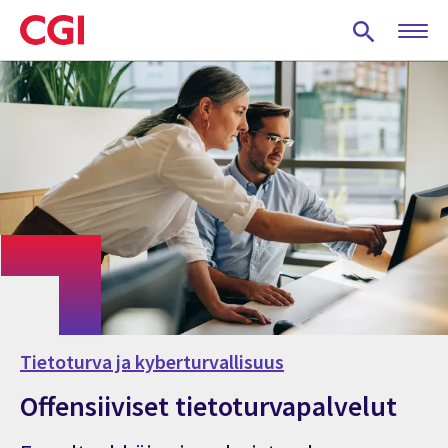
Skip
to
main
content
Tietoturva ja kyberturvallisuus
Offensiiviset tietoturvapalvelut