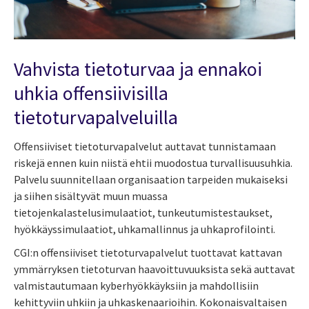
Vahvista tietoturvaa ja ennakoi
uhkia offensiivisilla
tietoturvapalveluilla
Offensiiviset tietoturvapalvelut auttavat tunnistamaan
riskejä ennen kuin niistä ehtii muodostua turvallisuusuhkia.
Palvelu suunnitellaan organisaation tarpeiden mukaiseksi
ja siihen sisältyvät muun muassa
tietojenkalastelusimulaatiot, tunkeutumistestaukset,
hyökkäyssimulaatiot, uhkamallinnus ja uhkaprofilointi.
CGI:n offensiiviset tietoturvapalvelut tuottavat kattavan
ymmärryksen tietoturvan haavoittuvuuksista sekä auttavat
valmistautumaan kyberhyökkäyksiin ja mahdollisiin
kehittyviin uhkiin ja uhkaskenaarioihin. Kokonaisvaltaisen