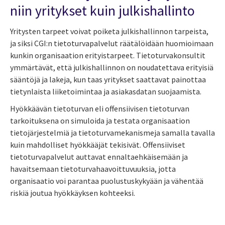
niin yritykset kuin julkishallinto
Yritysten tarpeet voivat poiketa julkishallinnon tarpeista,
ja siksi CGI:n tietoturvapalvelut räätälöidään huomioimaan
kunkin organisaation erityistarpeet. Tietoturvakonsultit
ymmärtävät, että julkishallinnon on noudatettava erityisiä
sääntöjä ja lakeja, kun taas yritykset saattavat painottaa
tietynlaista liiketoimintaa ja asiakasdatan suojaamista.
Hyökkäävän tietoturvan eli offensiivisen tietoturvan
tarkoituksena on simuloida ja testata organisaation
tietojärjestelmiä ja tietoturvamekanismeja samalla tavalla
kuin mahdolliset hyökkääjät tekisivät.
Offensiiviset
tietoturvapalvelut auttavat ennaltaehkäisemään ja
havaitsemaan tietoturvahaavoittuvuuksia, jotta
organisaatio voi parantaa puolustuskykyään ja vähentää
riskiä joutua hyökkäyksen kohteeksi.