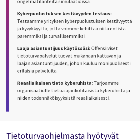
ongelmatilanteita simulaatioissa.
Kyberpuolustuksen kestävyyden testaus:
Testaamme yrityksen kyberpuolustuksen kestävyyttä
ja kyvykkyyttä, jotta voimme kehittää niitä entistä
paremmiksi ja turvallisemmiksi.
Laaja asiantuntijuus käytössäsi:
Offensiiviset
tietoturvapalvelut tuovat mukanaan kattavan ja
laajan asiantuntijuuden, johon kuuluu monipuolisesti
erilaisia palveluita.
Reaaliaikainen tieto kyberuhista:
Tarjoamme
organisaatiolle tietoa ajankohtaisista kyberuhista ja
niiden todennäköisyyksistä reaaliaikaisesti.
Tietoturvaohjelmasta hyötyvät