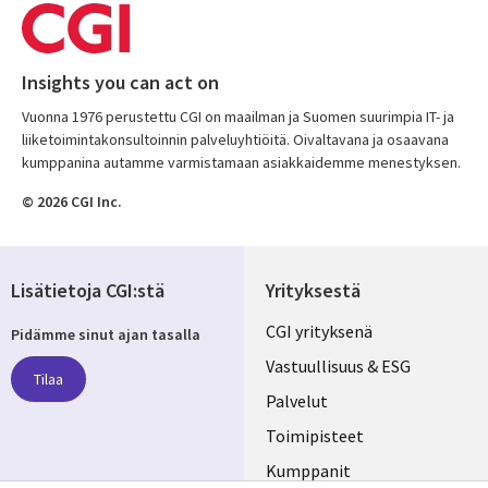
Insights you can act on
Vuonna 1976 perustettu CGI on maailman ja Suomen suurimpia IT- ja
liiketoimintakonsultoinnin palveluyhtiöitä. Oivaltavana ja osaavana
kumppanina autamme varmistamaan asiakkaidemme menestyksen.
© 2026 CGI Inc.
Lisätietoja CGI:stä
Yrityksestä
Useful
CGI yrityksenä
Pidämme sinut ajan tasalla
links
Vastuullisuus & ESG
Tilaa
FINLAND
Palvelut
Toimipisteet
Kumppanit