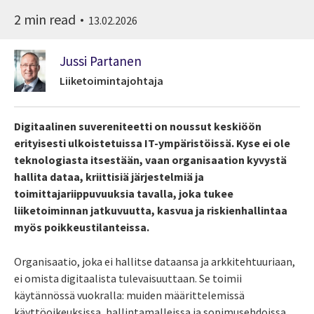
2 min read
13.02.2026
Jussi Partanen
Liiketoimintajohtaja
Digitaalinen suvereniteetti on noussut keskiöön
erityisesti ulkoistetuissa IT-ympäristöissä. Kyse ei ole
teknologiasta itsestään, vaan organisaation kyvystä
hallita dataa, kriittisiä järjestelmiä ja
toimittajariippuvuuksia tavalla, joka tukee
liiketoiminnan jatkuvuutta, kasvua ja riskienhallintaa
myös poikkeustilanteissa.
Organisaatio, joka ei hallitse dataansa ja arkkitehtuuriaan,
ei omista digitaalista tulevaisuuttaan. Se toimii
käytännössä vuokralla: muiden määrittelemissä
käyttöoikeuksissa, hallintamalleissa ja sopimusehdoissa.