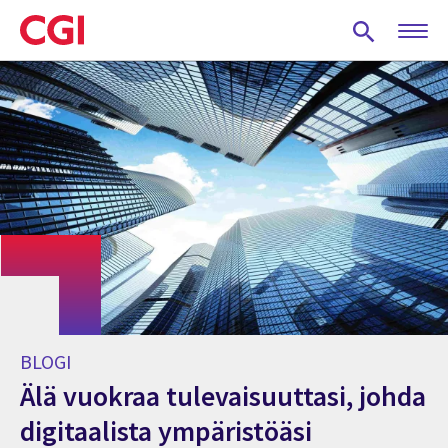
Skip
to
main
content
BLOGI
Älä vuokraa tulevaisuuttasi, johda
digitaalista ympäristöäsi