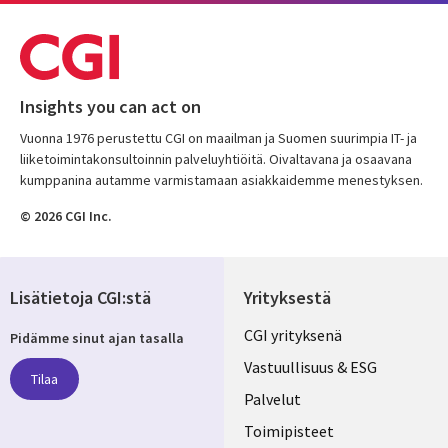
Insights you can act on
Vuonna 1976 perustettu CGI on maailman ja Suomen suurimpia IT- ja
liiketoimintakonsultoinnin palveluyhtiöitä. Oivaltavana ja osaavana
kumppanina autamme varmistamaan asiakkaidemme menestyksen.
© 2026 CGI Inc.
Lisätietoja CGI:stä
Yrityksestä
Useful
CGI yrityksenä
Pidämme sinut ajan tasalla
links
Vastuullisuus & ESG
Tilaa
FINLAND
Palvelut
Toimipisteet