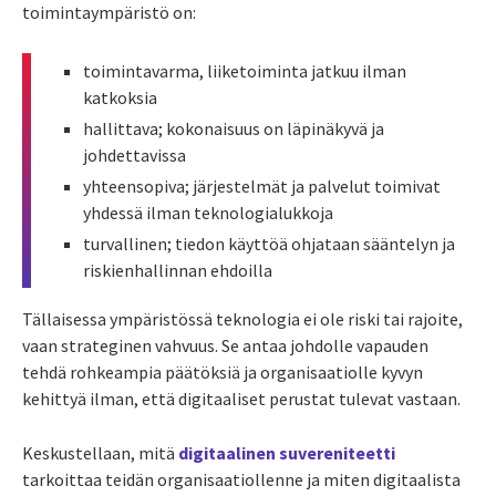
toimintaympäristö on:
toimintavarma, liiketoiminta jatkuu ilman
katkoksia
hallittava; kokonaisuus on läpinäkyvä ja
johdettavissa
yhteensopiva; järjestelmät ja palvelut toimivat
yhdessä ilman teknologialukkoja
turvallinen; tiedon käyttöä ohjataan sääntelyn ja
riskienhallinnan ehdoilla
Tällaisessa ympäristössä teknologia ei ole riski tai rajoite,
vaan strateginen vahvuus. Se antaa johdolle vapauden
tehdä rohkeampia päätöksiä ja organisaatiolle kyvyn
kehittyä ilman, että digitaaliset perustat tulevat vastaan.
Keskustellaan, mitä
digitaalinen suvereniteetti
tarkoittaa teidän organisaatiollenne ja miten digitaalista