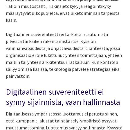
Tällöin muutostahti, riskinsietokyky ja reagointikyky
määräytyvät ulkopuolelta, eivät liiketoiminnan tarpeista
käsin.
Digitaalinen suvereniteetti ei tarkoita irtautumista
pilvestä tai kaiken rakentamista itse. Kyse on
valinnanvapaudesta ja ohjattavuudesta: tilanteesta, jossa
organisaatio ei ole lukittunut yhteen toimittajaan, yhteen
malliin tai yhteen arkkitehtuuriratkaisuun. Kun kontrolli
säilyy omissa käsissä, teknologia palvelee strategiaa eikä
päinvastoin.
Digitaalinen suvereniteetti ei
synny sijainnista, vaan hallinnasta
Digitaalisessa ympäristössä luottamus ei perustu siihen,
että kumppanit, alustat tai sääntely-ympäristö pysyvät
muuttumattomina. Luottamus syntyy hallinnasta. Kyvystä