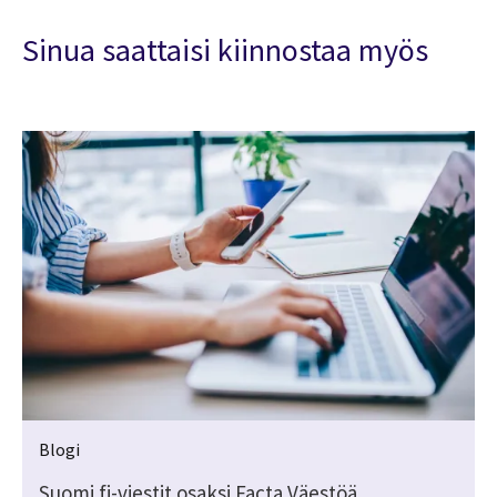
Sinua saattaisi kiinnostaa myös
Blogi
i
Suomi.fi-viestit osaksi Facta Väestöä