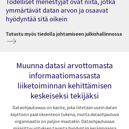
Todelliset menestyjät ovat niitä, jotka
ymmärtävät datan arvon ja osaavat
hyödyntää sitä oikein
Tutustu myös tiedolla johtamiseen julkishallinnossa
Muunna datasi arvottomasta
informaatiomassasta
liiketoiminnan kehittämisen
keskeiseksi tekijäksi
Dataohjautuvuus on käsite, joka liitetään usein datan
käyttöön päätöksenteon tukena, mutta dataohjautuva
organisaatio on paljon muutakin. Dataohjautuvuus
määrittyy yrityksen tavasta hyödyntää keräämäänsä