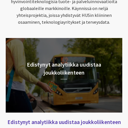
hyvinvointiteknologisia tuote- ja palveluinnovaatioita
globaaleille markkinoille. Käynnissä on neljä
yhteisprojektia, joissa yhdistyvät HUSin kliininen
osaaminen, teknologiayritykset ja terveysdata.
Edistynyt analytiikka uudistaa
joukkoliikenteen
Edistynyt analytiikka uudistaa joukkoliikenteen