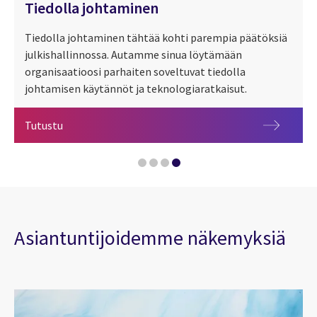
Tiedolla johtaminen
Tiedolla johtaminen tähtää kohti parempia päätöksiä
julkishallinnossa. Autamme sinua löytämään
organisaatioosi parhaiten soveltuvat tiedolla
johtamisen käytännöt ja teknologiaratkaisut.
Tiedolla johtaminen
Tutustu
Miten suomalaisorganisaatiot oikeasti käyttävät da
Data-Driven Enterprise: going beyond decision-mak
Mitä on Data management ja Data governance – ja mi
Asiantuntijoidemme näkemyksiä