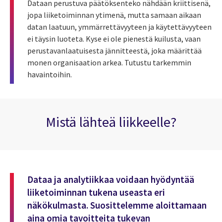
Dataan perustuva päätöksenteko nähdään kriittisenä,
jopa liiketoiminnan ytimenä, mutta samaan aikaan
datan laatuun, ymmärrettävyyteen ja käytettävyyteen
ei täysin luoteta. Kyse ei ole pienestä kuilusta, vaan
perustavanlaatuisesta jännitteestä, joka määrittää
monen organisaation arkea.
Tutustu tarkemmin
havaintoihin
.
Mistä lähteä liikkeelle?
Dataa ja analytiikkaa voidaan hyödyntää
liiketoiminnan tukena useasta eri
näkökulmasta.
Suosittelemme aloittamaan
aina omia tavoitteita tukevan