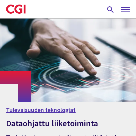
Skip
to
main
content
Tulevaisuuden teknologiat
Dataohjattu liiketoiminta