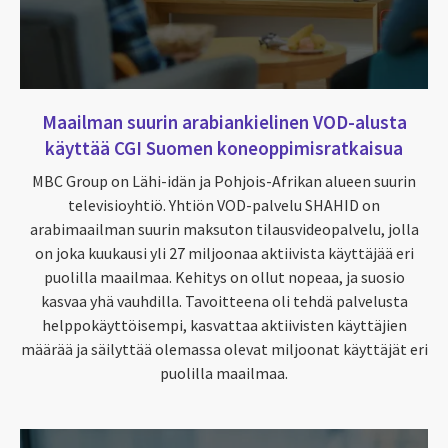
Maailman suurin arabiankielinen VOD-alusta
käyttää CGI Suomen koneoppimisratkaisua
MBC Group on Lähi-idän ja Pohjois-Afrikan alueen suurin
televisioyhtiö. Yhtiön VOD-palvelu SHAHID on
arabimaailman suurin maksuton tilausvideopalvelu, jolla
on joka kuukausi yli 27 miljoonaa aktiivista käyttäjää eri
puolilla maailmaa. Kehitys on ollut nopeaa, ja suosio
kasvaa yhä vauhdilla. Tavoitteena oli tehdä palvelusta
helppokäyttöisempi, kasvattaa aktiivisten käyttäjien
määrää ja säilyttää olemassa olevat miljoonat käyttäjät eri
puolilla maailmaa.