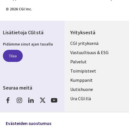
© 2026 CGI Inc.
Lisätietoja CGI:stä
Yrityksestä
Useful
CGI yrityksenä
Pidämme sinut ajan tasalla
links
Vastuullisuus & ESG
Tilaa
FINLAND
Palvelut
Toimipisteet
Kumppanit
Seuraa meitä
Uutishuone
Social
Ura CGI:llä
Media
FINLAND
Resurssikeskus
Lisätietoa
Evästeiden suostumus