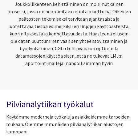
Joukkoliikenteen kehittäminen on monimutkainen
prosessi, jossa on huomioitava monta muuttujaa. Oikeiden
päätösten tekemiseksi tarvitaan ajantasaista ja
luotettavaa tietoa esimerkiksi eri linjojen käyttöasteista,
kuormituksesta ja kannattavuudesta. Haasteena ei usein
ole datan puuttuminen vaan sen yhteensovittaminen ja
hyödyntäminen. CGI:n tehtävänä on optimoida
datamassojen käyttöä siten, että ne tukevat LMJ:n
raportointimalleja mahdollisimman hyvin.
Pilvianalytiikan työkalut
Käytämme moderneja työkaluja asiakkaidemme tarpeiden
mukaan. Olemme mm. näiden pilvianalytiikan alustojen
kumppani.