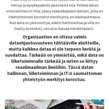
tietoja ja kyvykkyydestä jäsennellä sitä. Pelkkä datan
omistaminen ei riitä; pääsy laadukkaaseen dataan, jolla on
liiketoiminnan kannalta merkitystä, on avainasemassa.
Kun data on jäsenneltyä, oikein hallinnoitua ja sille on
lisätty konteksti, sen arvo kasvaa merkittävästi.
Organisaation on oltava valmis
dataohjautuvuuteen tähtääville aloitteille,
mutta kaikkea dataa ei ole tarpeen kerätä ja
suodattaa. Tärkeää on ymmärtää, mikä data on
liiketoiminnalle tärkeää ja miten se liittyy
reaalimaailman ilmiöihin. Tässä datan
hallinnan, liiketoiminnan ja IT:n saumattoman
yhteistyön merkitys korostuu.