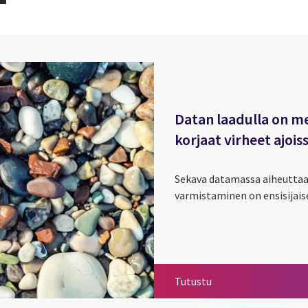
Datan laadulla on me
korjaat virheet ajois
Sekava datamassa aiheuttaa 
varmistaminen on ensisijais
Datan laadulla on me
Enterprise Data M
Dataohjattu liiketo
Tutustu