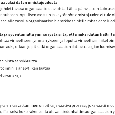
raavaksi datan omistajuudesta
 johdettavissa organisaatiokaavioista. Lähes päinvastoin kuin us
n suhteen lopullisen vastuun ja käytännön omistajuuden ei tule ol
lalla tasolla organisaation hierarkiassa: siellä missä data luod
a ja syventämällä ymmärrystä siitä, että miksi datan hallinta
johtaa virheelliseen ymmärrykseen ja lopulta virheellisiin liiketo
an auki, ollaan jo pitkällä organisaation data strategian luomise
tiivista tehokkuutta
oinnin ja analytiikan laatua
turvariskejä
ksien kasvattaminen on pitkä ja vaativa prosessi, joka vaatii muu
n, IT:n sekä koko rakenteilla olevan
tiedonhallintaorganisaation 