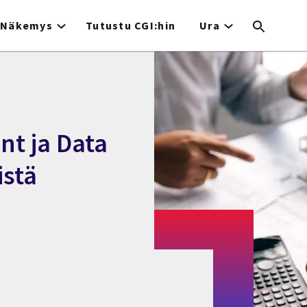
Näkemys
Tutustu CGI:hin
Ura
t ja Data
istä