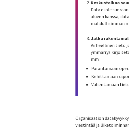
Keskustelkaa seu
Data ei ole suoraan
alueen kanssa, data
mahdollisimman mata
Jatka rakentamall
Virheellinen tieto 
ymmärrys kirjoiteta
mm:
Parantamaan opera
Kehittämään raport
Vähentämään tieto
Organisaation datakyvykkyy
viestintää ja liiketoiminna