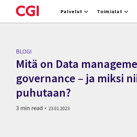
Skip
to
Palvelut
Toimialat
main
content
BLOGI
Mitä on Data managemen
governance – ja miksi ni
puhutaan?
3 min read
23.01.2023