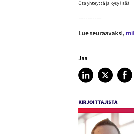
Ota yhteyttä ja kysy lisää.
-------------
Lue seuraavaksi,
mi
Jaa
Share article
Share art
Shar
LinkedIn
X
KIRJOITTAJISTA