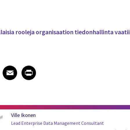
llaisia rooleja organisaation tiedonhallinta vaa
 on LinkedIn
icle on X
e article on Facebook
Share article on Email
Share article on Print
Facebook
Email
Print
Ville Ikonen
Lead Enterprise Data Management Consultant