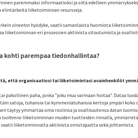
minen paremmaksi informaatioksi ja siitä edelleen ymmärrykseksi j
a elintärkeitä liiketoiminnan resursseja.
ärkein
aineeton
hyödyke, vaatii samanlaista huomiota liiketoiminna
 liiketoiminnan eri prosessien aktiivista sitoutumista ja osallist
ka kohti parempaa tiedonhallintaa?
iitä, että organisaatiosi tai liiketoimintasi avainhenkilöt ymm
” tai pakollinen paha, jonka ”joku muu varmaan hoitaa”. Dataa luod
ttäin satoja, tuhansia tai kymmeniätuhansia kertoja ympäri koko o
nen täytyy ymmärtää oma roolinsa ja osallisuutensa datan luomise
n
tuotteena
liiketoiminnan muiden tuotteiden rinnalla, ymmärretää
vaatii liiketoiminnalta aktiivista omistajuutta sekä johtamista.