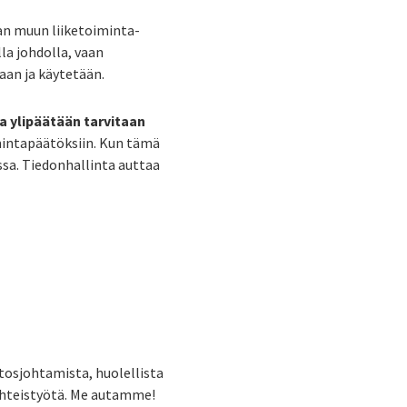
ean muun liiketoiminta-
la johdolla, vaan
aan ja käytetään.
a ylipäätään tarvitaan
imintapäätöksiin. Kun tämä
ssa. Tiedonhallinta auttaa
tosjohtamista, huolellista
yhteistyötä. Me autamme!