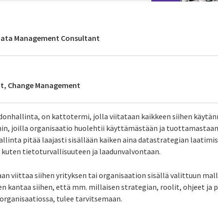
 Data Management Consultant
nt, Change Management
iedonhallinta, on kattotermi, jolla viitataan kaikkeen siihen käyt
hin, joilla organisaatio huolehtii käyttämästään ja tuottamastaan
linta pitää laajasti sisällään kaiken aina datastrategian laatimise
, kuten tietoturvallisuuteen ja laadunvalvontaan.
an viittaa siihen yrityksen tai organisaation sisällä valittuun mall
n kantaa siihen, että mm. millaisen strategian, roolit, ohjeet ja 
 organisaatiossa, tulee tarvitsemaan.