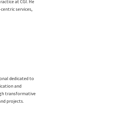
actice at CGI. He
centric services,
onal dedicated to
cation and
ugh transformative
nd projects.