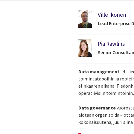
Ville Ikonen
Lead Enterprise
Pia Rawlins
Senior Consulta
Data management
, eli t
toimintatapoihin ja roolei
elinkaaren aikana. Tiedonhal
operatiivisiin toimintoihin
Data governance
vuorosta
aiotaan organisoida – ottae
kokonaisuutena, juuri siinä