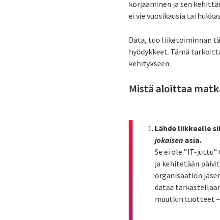
korjaaminen ja sen kehittä
ei vie vuosikausia tai hukka
Data, tuo liiketoiminnan t
hyödykkeet. Tämä tarkoittaa
kehitykseen.
Mistä aloittaa mat
Lähde liikkeelle s
jokaisen
asia.
Se ei ole ”IT-juttu
ja kehitetään päivi
organisaation jäse
dataa tarkastellaa
muutkin tuotteet – 