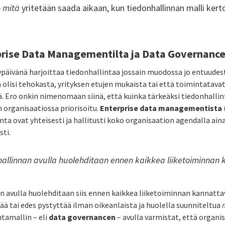
e
mitä
yritetään saada aikaan, kun tiedonhallinnan malli ker
prise Data Managementilta ja Data Governanc
päivänä harjoittaa tiedonhallintaa jossain muodossa jo entuudest
a olisi tehokasta, yrityksen etujen mukaista tai että toimintatavat
llä. Ero onkin nimenomaan siinä, että kuinka tärkeäksi tiedonhallin
 organisaatiossa priorisoitu.
Enterprise data managementista
llinta ovat yhteisesti ja hallitusti koko organisaation agendalla a
sti.
llinnan avulla huolehditaan ennen kaikkea liiketoiminnan
 avulla huolehditaan siis ennen kaikkea liiketoiminnan kannatta
ää tai edes pystyttää ilman oikeanlaista ja huolella suunniteltua
tamallin – eli
data governancen
– avulla varmistat, että organi