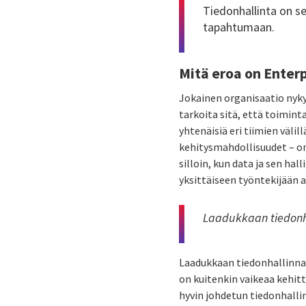
Tiedonhallinta on s
tapahtumaan.
Mitä eroa on Enter
Jokainen organisaatio nyky
tarkoita sitä, että toimint
yhtenäisiä eri tiimien väli
kehitysmahdollisuudet – on
silloin, kun data ja sen ha
yksittäiseen työntekijään a
Laadukkaan tiedonha
Laadukkaan tiedonhallinnan
on kuitenkin vaikeaa kehitt
hyvin johdetun tiedonhallin