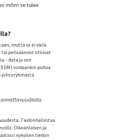
too
miten
se tulee
ella?
aan, mutta se ei vielä
 tai pelisäännöt olisivat
ta – data ja sen
(EDM) voidaankin puhua
ina johtoryhmästä
 kannattavuudesta.
vuudesta. Tiedonhallintaa
mallia.
Oikeanlaisen ja
saatiosi nykyisen tiedon