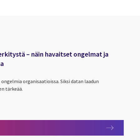
rkitystä – näin havaitset ongelmat ja
sa
ongelmia organisaatioissa. Siksi datan laadun
en tärkeää.
rkitystä – näin havaitset ongelmat ja korjaat virheet ajoissa
anagement
iminta