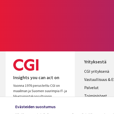
Yrityksestä
Useful
CGI yrityksenä
Insights you can act on
links
Vastuullisuus & 
Vuonna 1976 perustettu CGI on
FINLAND
Palvelut
maailman ja Suomen suurimpia IT- ja
Toimipisteet
liiketoimintakonsultoinnin
palveluyhtiöitä. Oivaltavana ja
Kumppanit
Evästeiden suostumus
osaavana kumppanina autamme
Uutishuone
varmistamaan asiakkaidemme