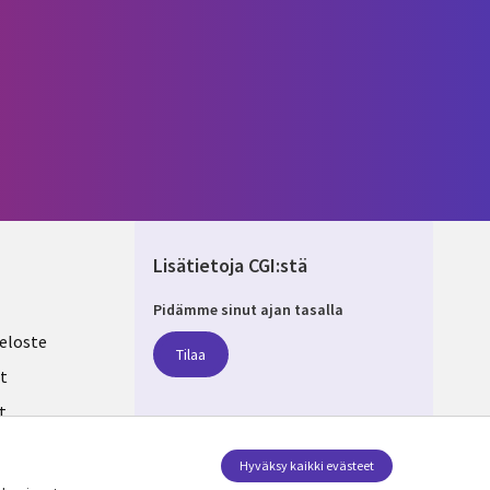
Lisätietoja CGI:stä
Pidämme sinut ajan tasalla
ND
eloste
Tilaa
t
t
ksesi
Seuraa meitä
Hyväksy kaikki evästeet