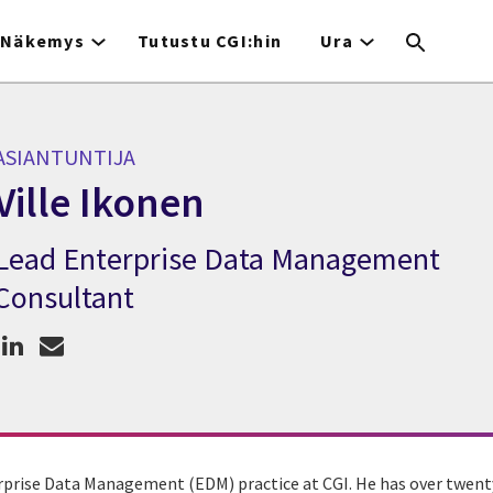
Näkemys
Tutustu CGI:hin
Ura
ASIANTUNTIJA
Ville Ikonen
Lead Enterprise Data Management
siantuntija Ville Ikonen
Consultant
erprise Data Management (EDM) practice at CGI. He has over twenty