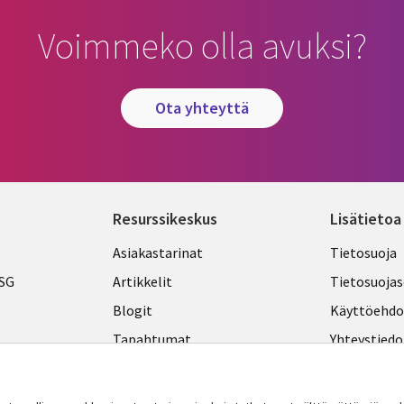
Voimmeko olla avuksi?
ota yhteyttä
Resurssikeskus
Lisätietoa
Library
Legal
Asiakastarinat
Tietosuoja
Links
FINLA
ESG
Artikkelit
Tietosuojas
FINLAND
Blogit
Käyttöehdo
Tapahtumat
Yhteystiedo
Podcastit
Evästeasetu
Viewpoints