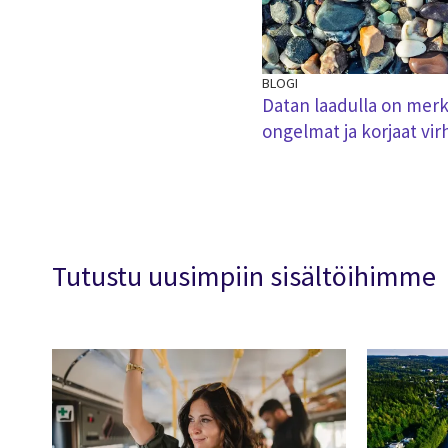
BLOGI
Datan laadulla on merki
ongelmat ja korjaat vir
Tutustu uusimpiin sisältöihimme