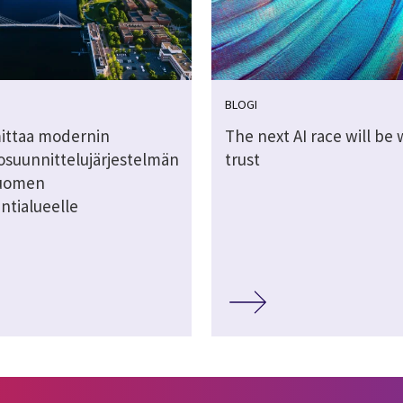
BLOGI
mittaa modernin
The next AI race will be
osuunnittelujärjestelmän
trust
Suomen
ntialueelle