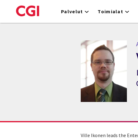
Skip
to
Palvelut
Toimialat
main
content
A
Ville Ikonen leads the Ent