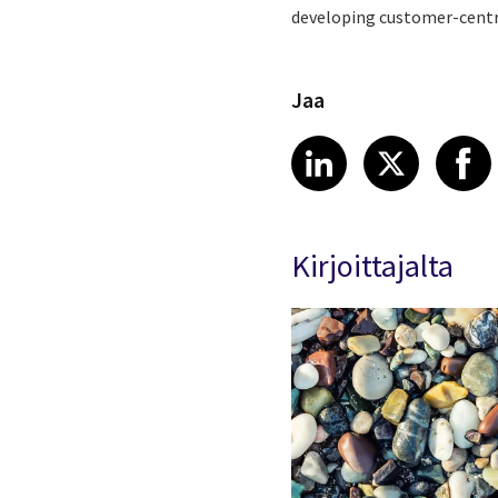
developing customer-centric
Jaa
Share article
Share art
Shar
LinkedIn
X
Kirjoittajalta