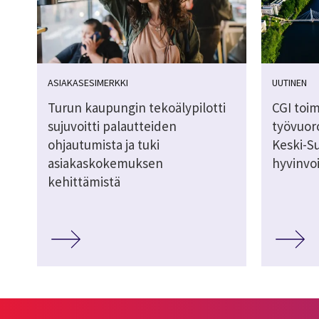
ASIAKASESIMERKKI
UUTINEN
Turun kaupungin tekoälypilotti
CGI toi
sujuvoitti palautteiden
työvuor
ohjautumista ja tuki
Keski-
asiakaskokemuksen
hyvinvoi
kehittämistä