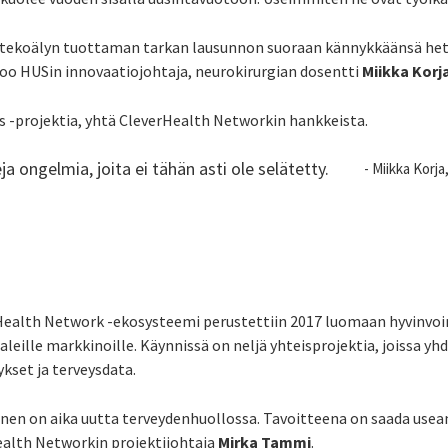
a tekoälyn tuottaman tarkan lausunnon suoraan kännykkäänsä heti
oo HUSin innovaatiojohtaja, neurokirurgian dosentti
Miikka Korj
is -projektia, yhtä CleverHealth Networkin hankkeista.
ongelmia, joita ei tähän asti ole selätetty.
- Miikka Korj
ealth Network -ekosysteemi perustettiin 2017 luomaan hyvinvoin
leille markkinoille. Käynnissä on neljä yhteisprojektia, joissa yh
kset ja terveysdata.
nen on aika uutta terveydenhuollossa. Tavoitteena on saada useam
ealth Networkin projektijohtaja
Mirka Tammi
.