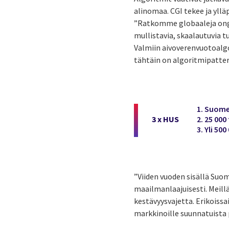
alinomaa. CGI tekee ja ylläp
”Ratkomme globaaleja ongel
mullistavia, skaalautuvia t
Valmiin aivoverenvuotoalgor
tähtäin on algoritmipatteri
1. Suome
3 x HUS
2. 25 000
3. Yli 50
”Viiden vuoden sisällä Suom
maailmanlaajuisesti. Meillä
kestävyysvajetta. Erikoissai
markkinoille suunnatuista p