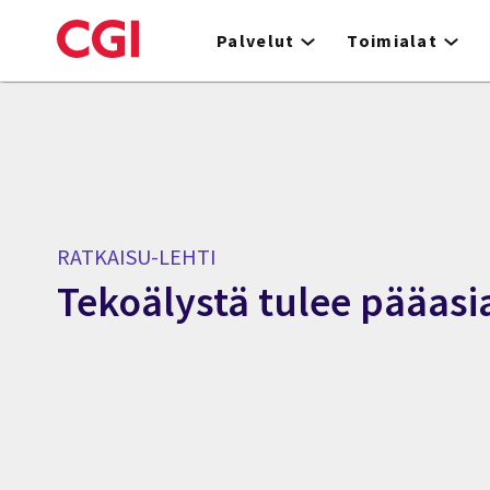
Skip
to
Palvelut
Toimialat
main
content
RATKAISU-LEHTI
Tekoälystä tulee pääasi