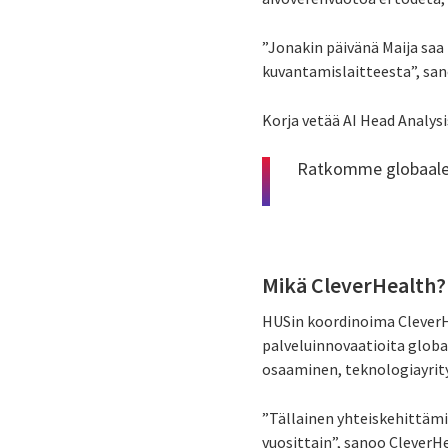
”Jonakin päivänä Maija sa
kuvantamislaitteesta”, san
Korja vetää AI Head Analys
Ratkomme globaaleja 
Mikä CleverHealth?
HUSin koordinoima CleverH
palveluinnovaatioita globaa
osaaminen, teknologiayrity
”Tällainen yhteiskehittämi
vuosittain”, sanoo CleverH