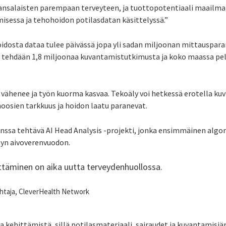
nsalaisten parempaan terveyteen, ja tuottopotentiaali maailmall
sessa ja tehohoidon potilasdatan käsittelyssä.”
idosta dataa tulee päivässä jopa yli sadan miljoonan mittauspara
a tehdään 1,8 miljoonaa kuvantamistutkimusta ja koko maassa pel
vähenee ja työn kuorma kasvaa. Tekoäly voi hetkessä erotella kuvi
oosien tarkkuus ja hoidon laatu paranevat.
anssa tehtävä AI Head Analysis -projekti, jonka ensimmäinen algor
tyn aivoverenvuodon.
ittäminen on aika uutta terveydenhuollossa.
johtaja, CleverHealth Network
aa kehittämistä, sillä potilasmateriaali, sairaudet ja kuvantamis