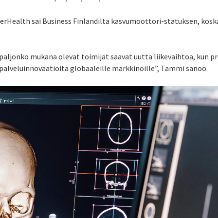
verHealth sai Business Finlandilta kasvumoottori-statuksen, kos
 paljonko mukana olevat toimijat saavat uutta liikevaihtoa, kun p
palveluinnovaatioita globaaleille markkinoille”, Tammi sanoo.