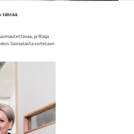
k
tähtää
huomautettavaa, ja Maija
don. Sairaalasta soitetaan