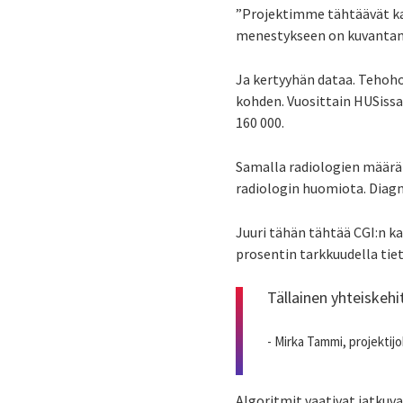
”Projektimme tähtäävät ka
menestykseen on kuvantami
Ja kertyyhän dataa. Tehoho
kohden. Vuosittain HUSiss
160 000.
Samalla radiologien määrä 
radiologin huomiota. Diagn
Juuri tähän tähtää CGI:n k
prosentin tarkkuudella tie
Tällainen yhteiskeh
- Mirka Tammi, projekti
Algoritmit vaativat jatkuv