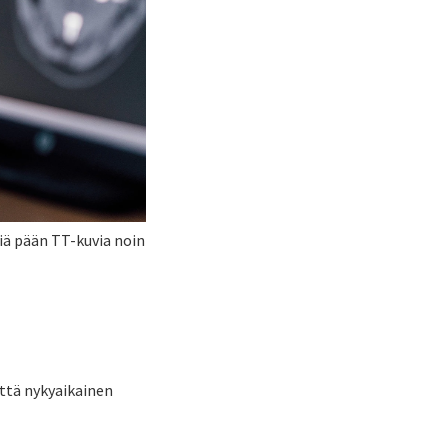
iä pään TT-kuvia noin
että nykyaikainen