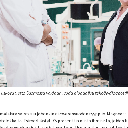
 uskovat, että Suomessa voidaan luoda globaalisti tekoälydiagnosti
omalaista sairastuu johonkin aivoverenvuodon tyyppiin. Magneetti-
htalokkaita. Esimerkiksi yli 75 prosenttia niistä ihmisistä, joiden 
 kuolee vuoden sisällä uusintavuotoon. Useimmiten he ovat työikä