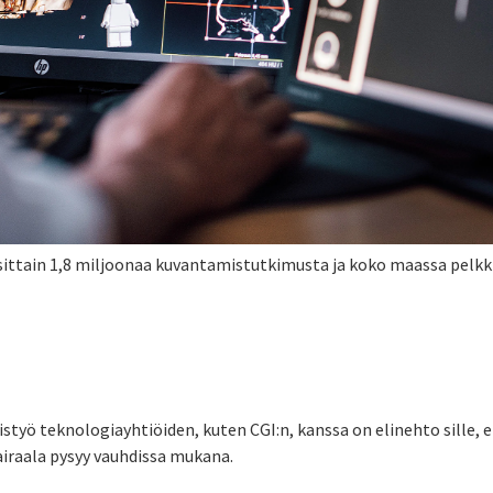
ittain 1,8 miljoonaa kuvantamistutkimusta ja koko maassa pelkk
styö teknologiayhtiöiden, kuten CGI:n, kanssa on elinehto sille, 
airaala pysyy vauhdissa mukana.