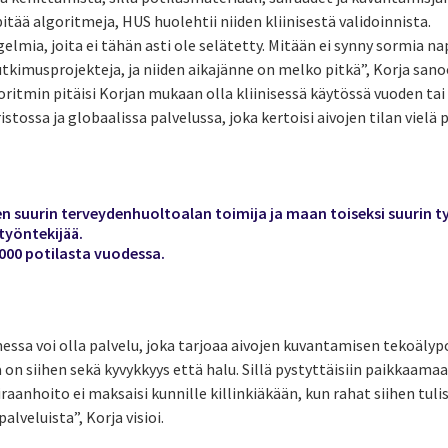
itää algoritmeja, HUS huolehtii niiden kliinisestä validoinnista.
mia, joita ei tähän asti ole selätetty. Mitään ei synny sormia 
utkimusprojekteja, ja niiden aikajänne on melko pitkä”, Korja sano
itmin pitäisi Korjan mukaan olla kliinisessä käytössä vuoden tai 
stossa ja globaalissa palvelussa, joka kertoisi aivojen tilan vielä
n suurin terveydenhuoltoalan toimija ja maan toiseksi suurin t
 työntekijää.
0 000 potilasta vuodessa.
essa voi olla palvelu, joka tarjoaa aivojen kuvantamisen tekoälyp
 on siihen sekä kyvykkyys että halu. Sillä pystyttäisiin paikkaam
raanhoito ei maksaisi kunnille killinkiäkään, kun rahat siihen tulis
alveluista”, Korja visioi.