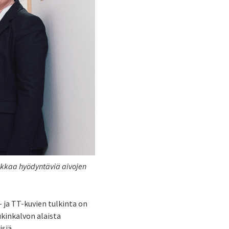
ikkaa hyödyntäviä aivojen
 ja TT-kuvien tulkinta on
lukinkalvon alaista
isiä.