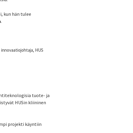
, kun hän tulee
a
.
a, innovaatiojohtaja, HUS
titeknologisia tuote- ja
distyvät HUSin kliininen
pi projekti käyntiin