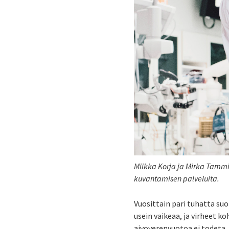
Miikka Korja ja Mirka Tammi
kuvantamisen palveluita.
Vuosittain pari tuhatta su
usein vaikeaa, ja virheet ko
aivoverenvuotoa ei todeta,