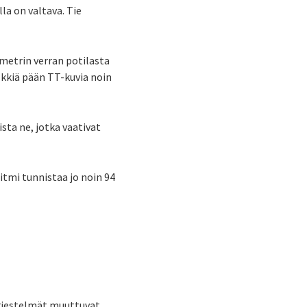
a on valtava. Tie
metrin verran potilasta
kkiä pään TT-kuvia noin
sta ne, jotka vaativat
itmi tunnistaa jo noin 94
järjestelmät muuttuvat