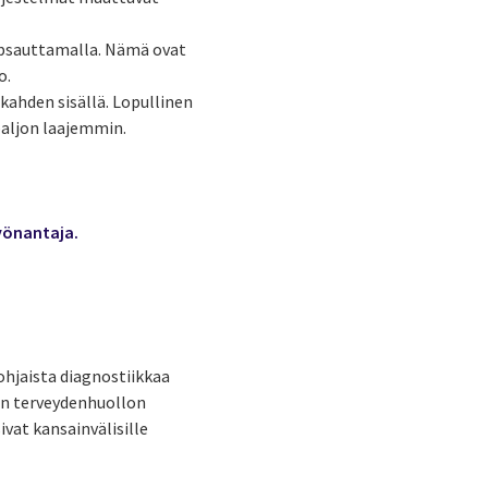
napsauttamalla. Nämä ovat
o.
kahden sisällä. Lopullinen
 paljon laajemmin.
yönantaja.
ohjaista diagnostiikkaa
aan terveydenhuollon
ivat kansainvälisille