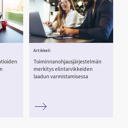
Artikkeli
atioiden
Toiminnanohjausjärjestelmän
n
merkitys elintarvikkeiden
laadun varmistamisessa