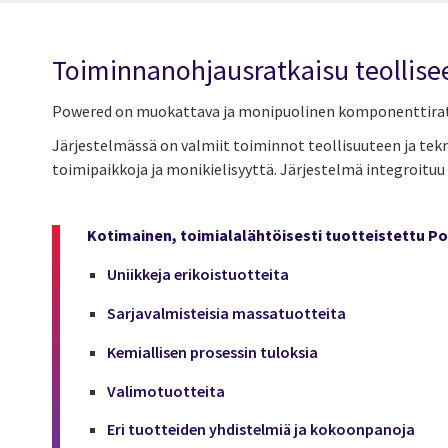
Toiminnanohjausratkaisu teollise
Powered on muokattava ja monipuolinen komponenttiratkai
Järjestelmässä on valmiit toiminnot teollisuuteen ja tekn
toimipaikkoja ja monikielisyyttä. Järjestelmä integroituu
Kotimainen, toimialalähtöisesti tuotteistettu Po
Uniikkeja erikoistuotteita
Sarjavalmisteisia massatuotteita
Kemiallisen prosessin tuloksia
Valimotuotteita
Eri tuotteiden yhdistelmiä ja kokoonpanoja