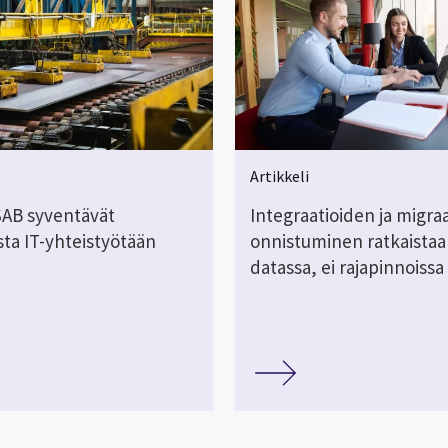
Artikkeli
SSAB syventävät
Integraatioiden ja migra
sta IT-yhteistyötään
onnistuminen ratkaistaa
datassa, ei rajapinnoissa