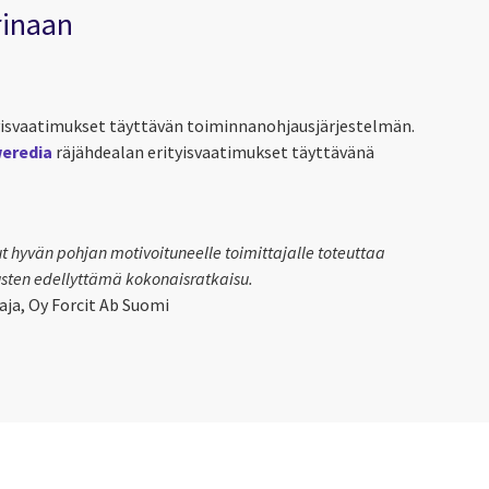
rinaan
ityisvaatimukset täyttävän toiminnanohjausjärjestelmän.
weredia
räjähdealan erityisvaatimukset täyttävänä
t hyvän pohjan motivoituneelle toimittajalle toteuttaa
sten edellyttämä kokonaisratkaisu.
aja, Oy Forcit Ab Suomi