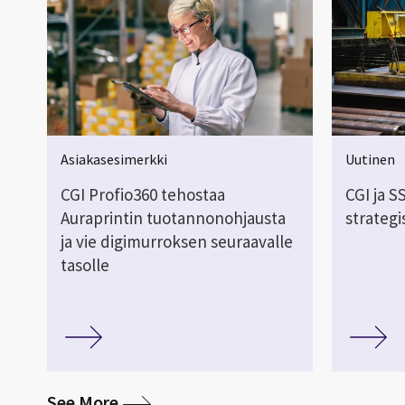
Asiakasesimerkki
Uutinen
CGI Profio360 tehostaa
CGI ja 
Auraprintin tuotannonohjausta
strategi
ja vie digimurroksen seuraavalle
tasolle
media
See More