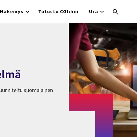
Näkemys
Tutustu CGI:hin
Ura
elmä
suunniteltu suomalainen