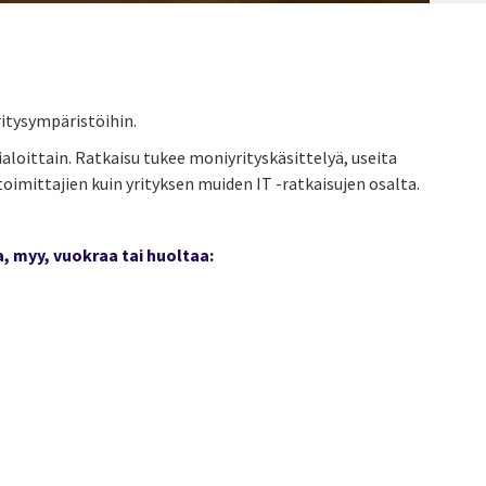
itysympäristöihin.
loittain. Ratkaisu tukee moniyrityskäsittelyä, useita
oimittajien kuin yrityksen muiden IT -ratkaisujen osalta.
, myy, vuokraa tai huoltaa: