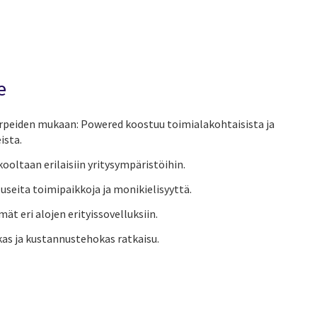
e
arpeiden mukaan: Powered koostuu toimialakohtaisista ja
ista.
oltaan erilaisiin yritysympäristöihin.
useita toimipaikkoja ja monikielisyyttä.
mät eri alojen erityissovelluksiin.
as ja kustannustehokas ratkaisu.