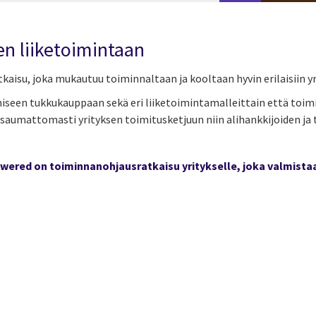
en liiketoimintaan
su, joka mukautuu toiminnaltaan ja kooltaan hyvin erilaisiin yr
iseen tukkukauppaan sekä eri liiketoimintamalleittain että toimia
 saumattomasti yrityksen toimitusketjuun niin alihankkijoiden ja t
wered on toiminnanohjausratkaisu yritykselle, joka valmistaa