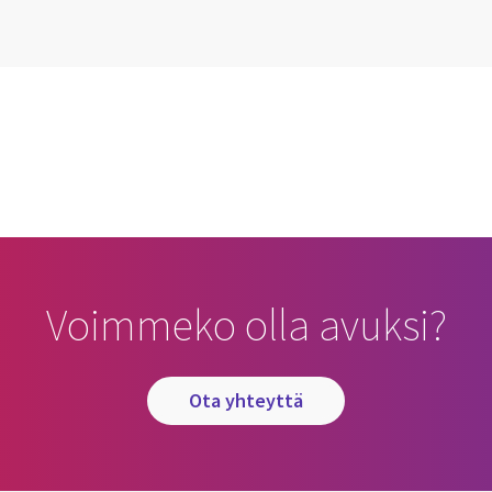
cebook
n Email
cle on Print
Voimmeko olla avuksi?
ota yhteyttä