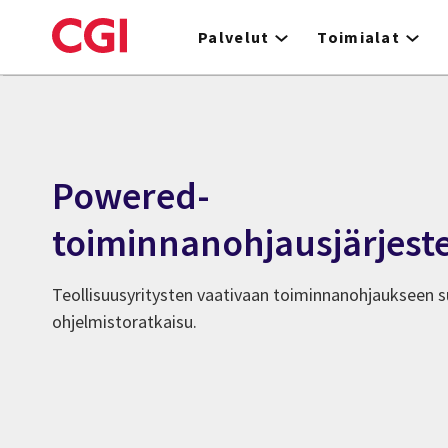
Skip
to
Palvelut
Toimialat
main
content
Powered-
toiminnanohjausjärjest
Teollisuusyritysten vaativaan toiminnanohjaukseen 
ohjelmistoratkaisu.