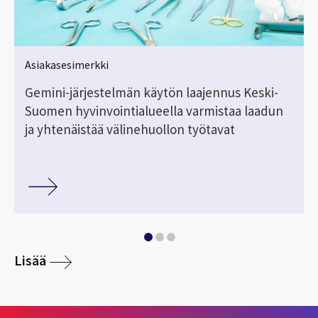
Asiakasesimerkki
Gemini-järjestelmän käytön laajennus Keski-
Suomen hyvinvointialueella varmistaa laadun
ja yhtenäistää välinehuollon työtavat
Lisää