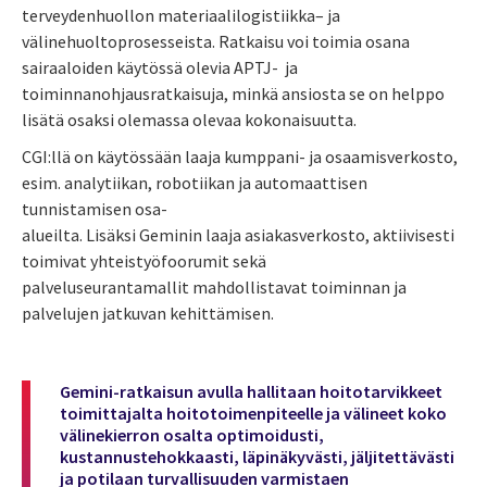
terveydenhuollon materiaalilogistiikka– ja
välinehuoltoprosesseista. Ratkaisu voi toimia osana
sairaaloiden käytössä olevia APTJ- ja
toiminnanohjausratkaisuja, minkä ansiosta se on helppo
lisätä osaksi olemassa olevaa kokonaisuutta.
CGI:llä on käytössään laaja kumppani- ja osaamisverkosto,
esim. analytiikan, robotiikan ja automaattisen
tunnistamisen osa-
alueilta. Lisäksi Geminin laaja asiakasverkosto, aktiivisesti
toimivat yhteistyöfoorumit sekä
palveluseurantamallit mahdollistavat toiminnan ja
palvelujen jatkuvan kehittämisen.
Gemini-ratkaisun
avulla hallitaan hoitotarvikkeet
toimittajalta hoitotoimenpiteelle ja välineet koko
välinekierron osalta optimoidusti,
kustannustehokkaasti, läpinäkyvästi, jäljitettävästi
ja potilaan turvallisuuden varmistaen