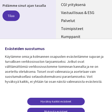
Useful
CGI yrityksenä
Pidämme sinut ajan tasalla
links
Vastuullisuus & ESG
Tilaa
FINLAND
Palvelut
Toimipisteet
Kumppanit
Seuraa meitä
Uutishuone
Evästeiden suostumus
Social
Ura CGI:llä
Käytämme omia ja kolmannen osapuolen evästeitämme sujuvan ja
Media
turvallisen verkkosivuston tarjoamiseksi. Jotkut ovat
FINLAND
välttämättömiä verkkosivustomme toiminnan kannalta ja ne on
asetettu oletuksena. Toiset ovat valinnaisia ​​ja asetetaan vain
Resurssikeskus
Lisätietoa
suostumuksellasi selauskokemuksesi parantamiseksi. Voit
hyväksyä kaikki, ei yhtään tai osan näistä valinnaisista evästeistä.
Library
Legal
Asiakastarinat
Tietosuoja
Links
FINLAND
Artikkelit
Tietosuojaseloste
FINLAND
Blogit
Käyttöehdot
Hyväksy kaikki evästeet
Tapahtumat
Yhteystiedot
Mukauta evästeet