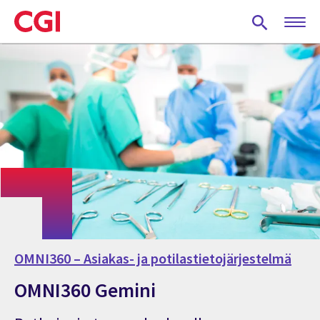
Skip
to
main
content
OMNI360 – Asiakas- ja potilastietojärjestelmä
OMNI360 Gemini