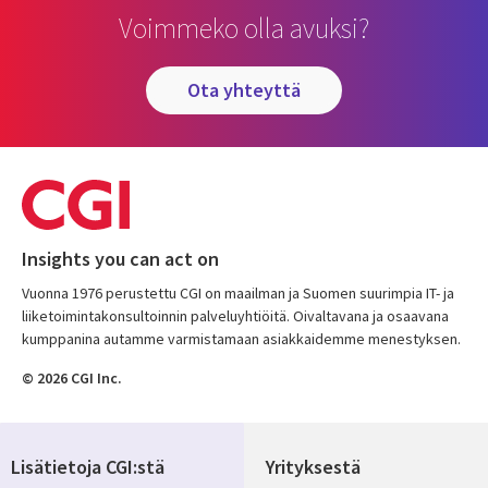
Voimmeko olla avuksi?
ota yhteyttä
Insights you can act on
Vuonna 1976 perustettu CGI on maailman ja Suomen suurimpia IT- ja
liiketoimintakonsultoinnin palveluyhtiöitä. Oivaltavana ja osaavana
kumppanina autamme varmistamaan asiakkaidemme menestyksen.
© 2026 CGI Inc.
Lisätietoja CGI:stä
Yrityksestä