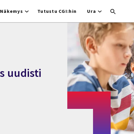
Näkemys
Tutustu CGI:hin
Ura
s uudisti