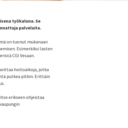
isena työkaluna. Se
nnattuja palveluita.
telmä on tuonut mukanaan
emisen. Esimerkiksi lasten
teristä CGI Vesaan.
oittaa hoitoaikoja, jotka
htä putkea pitkin. Erittäin
us.
itse erikseen ohjeistaa
n kaupungin