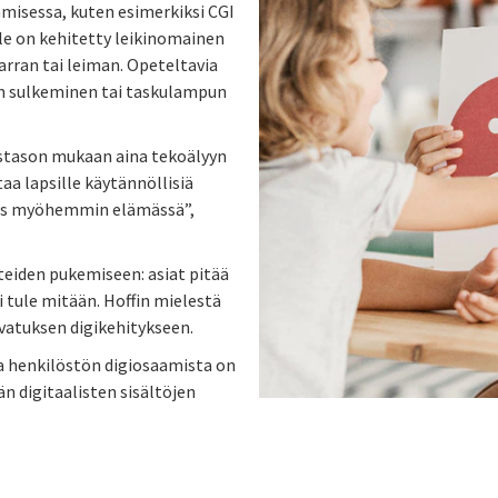
misessa, kuten esimerkiksi CGI
le on kehitetty leikinomainen
tarran tai leiman. Opeteltavia
un sulkeminen tai taskulampun
tystason mukaan aina tekoälyyn
a lapsille käytännöllisiä
 myös myöhemmin elämässä”,
teiden pukemiseen: asiat pitää
i tule mitään. Hoffin mielestä
vatuksen digikehitykseen.
ja henkilöstön digiosaamista on
 digitaalisten sisältöjen