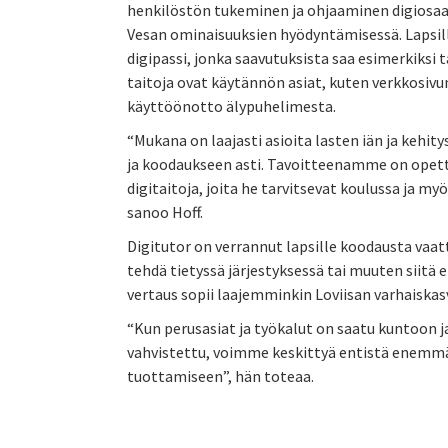
henkilöstön tukeminen ja ohjaaminen digiosaa
Vesan ominaisuuksien hyödyntämisessä.
Lapsil
digipassi, jonka saavutuksista saa esimerkiksi 
taitoja ovat käytännön asiat, kuten verkkosiv
käyttöönotto älypuhelimesta.
“Mukana on laajasti asioita lasten iän ja kehi
ja koodaukseen asti. Tavoitteenamme on opetta
digitaitoja, joita he tarvitsevat koulussa ja
sanoo Hoff.
Digitutor on verrannut lapsille koodausta vaat
tehdä tietyssä järjestyksessä tai muuten siitä e
vertaus sopii laajemminkin Loviisan varhaiskas
“Kun perusasiat ja työkalut on saatu kuntoon 
vahvistettu, voimme keskittyä entistä enemmän
tuottamiseen”, hän toteaa.