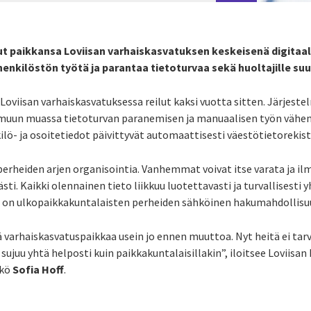
ut paikkansa Loviisan varhaiskasvatuksen keskeisenä digitaal
enkilöstön työtä ja parantaa tietoturvaa sekä huoltajille suu
Loviisan varhaiskasvatuksessa reilut kaksi vuotta sitten. Järjes
muun muassa tietoturvan paranemisen ja manuaalisen työn vähen
nkilö- ja osoitetiedot päivittyvät automaattisesti väestötietorekis
erheiden arjen organisointia. Vanhemmat voivat itse varata ja ilm
i. Kaikki olennainen tieto liikkuu luotettavasti ja turvallisesti y
s on ulkopaikkakuntalaisten perheiden sähköinen hakumahdollisu
 varhaiskasvatuspaikkaa usein jo ennen muuttoa. Nyt heitä ei tarv
 sujuu yhtä helposti kuin paikkakuntalaisillakin”, iloitsee Loviisa
kkö
Sofia Hoff
.