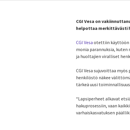
CGI Vesa on vakiinnuttan
helpottaa merkittävästi h
CGI Vesa
otettiin käyttöön 
monia parannuksia, kuten 
ja huoltajien viralliset he
CGI Vesa sujuvoittaa myös p
henkilöstö näkee välittömäst
tärkeä uusi toiminnallisuu
“Lapsiperheet alkavat etsiä
hakuprosessiin, vaan kaikki
varhaiskasvatuksen päälli