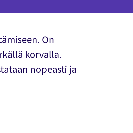
ttämiseen. On
källä korvalla.
tataan nopeasti ja