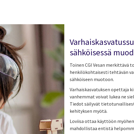
Varhaiskasvatussu
sähköisessä muod
Toinen CGI Vesan merkittävä toi
henkilökohtaisesti tehtävän v
sähköiseen muotoon.
Varhaiskasvatuksen opettaja kir
vanhemmat voivat lukea ne sieltä
Tiedot säilyvät tietoturvallises
kehityksen myötä.
Loviisa ottaa käyttöön myöhe
mahdollistaa entistä helpomm