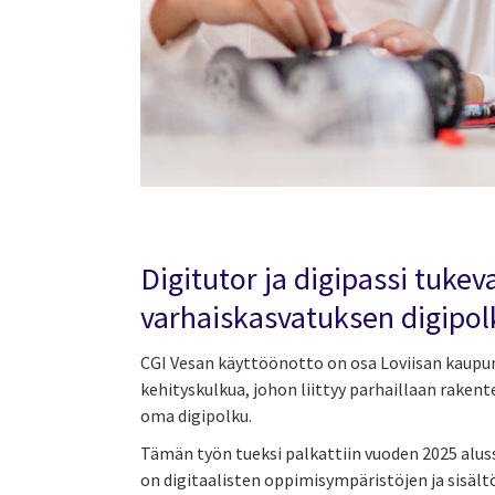
Digitutor ja digipassi tukev
varhaiskasvatuksen digipo
CGI Vesan käyttöönotto on osa Loviisan kaupun
kehityskulkua, johon liittyy parhaillaan rakent
oma digipolku.
Tämän työn tueksi palkattiin vuoden 2025 alus
on digitaalisten oppimisympäristöjen ja sisäl