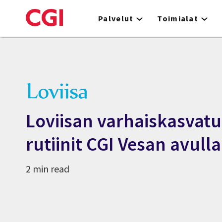
Skip
to
Palvelut
Toimialat
main
content
Loviisan varhaiskasvatu
rutiinit CGI Vesan avulla
2 min read