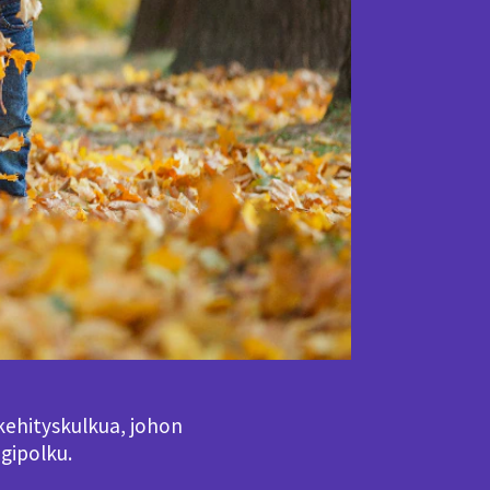
kehityskulkua, johon
igipolku.