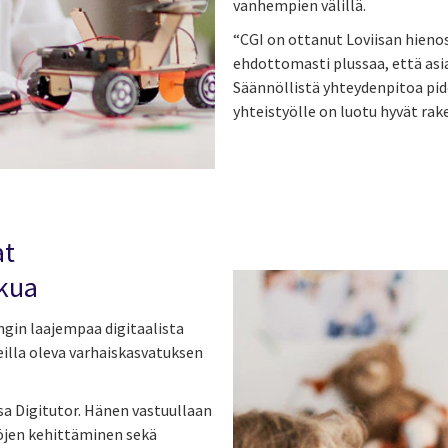
vanhempien välillä.
“CGI on ottanut Loviisan hien
ehdottomasti plussaa, että asia
Säännöllistä yhteydenpitoa pid
yhteistyölle on luotu hyvät rake
at
lkua
gin laajempaa digitaalista
eilla oleva varhaiskasvatuksen
sa Digitutor. Hänen vastuullaan
töjen kehittäminen sekä