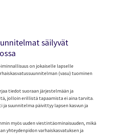
unnitelmat säilyvät
ossa
minnallisuus on jokaiselle lapselle
arhaiskasvatussuunnitelman (vasu) tuominen
jaa tiedot suoraan järjestelmään ja
, jolloin erillistä tapaamista ei aina tarvita.
ti ja suunnitelma päivittyy lapsen kasvun ja
mmin myös uuden viestintäominaisuuden, mikä
an yhteydenpidon varhaiskasvatuksen ja