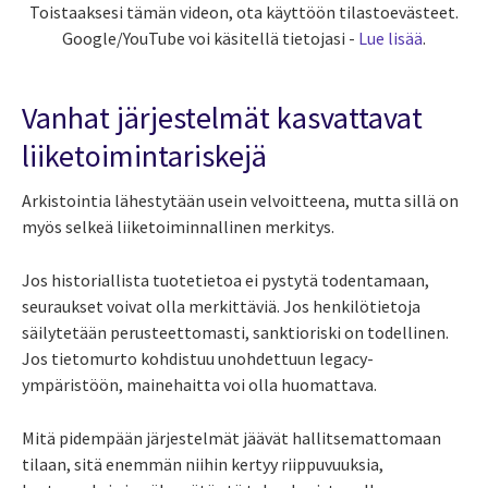
Toistaaksesi tämän videon, ota käyttöön tilastoevästeet.
Google/YouTube voi käsitellä tietojasi -
Lue lisää
.
Vanhat järjestelmät kasvattavat
liiketoimintariskejä
Arkistointia lähestytään usein velvoitteena, mutta sillä on
myös selkeä liiketoiminnallinen merkitys.
Jos historiallista tuotetietoa ei pystytä todentamaan,
seuraukset voivat olla merkittäviä. Jos henkilötietoja
säilytetään perusteettomasti, sanktioriski on todellinen.
Jos tietomurto kohdistuu unohdettuun legacy-
ympäristöön, mainehaitta voi olla huomattava.
Mitä pidempään järjestelmät jäävät hallitsemattomaan
tilaan, sitä enemmän niihin kertyy riippuvuuksia,