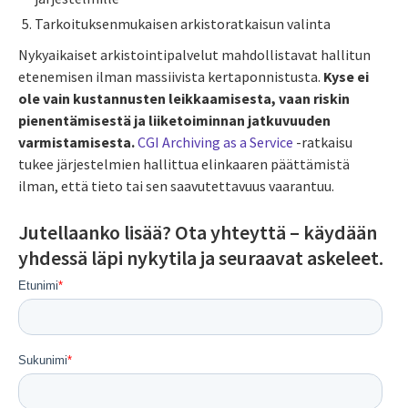
Tarkoituksenmukaisen arkistoratkaisun valinta
Nykyaikaiset arkistointipalvelut mahdollistavat hallitun
etenemisen ilman massiivista kertaponnistusta.
Kyse ei
ole vain kustannusten leikkaamisesta, vaan riskin
pienentämisestä ja liiketoiminnan jatkuvuuden
varmistamisesta.
CGI Archiving as a Service
-ratkaisu
tukee järjestelmien hallittua elinkaaren päättämistä
ilman, että tieto tai sen saavutettavuus vaarantuu.
Jutellaanko lisää? Ota yhteyttä – käydään
yhdessä läpi nykytila ja seuraavat askeleet.