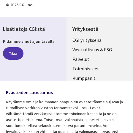
© 2026 CGI Inc.
Lisätietoja CGI:stä
Yrityksestä
Useful
CGI yrityksenä
Pidämme sinut ajan tasalla
links
Vastuullisuus & ESG
Tilaa
FINLAND
Palvelut
Toimipisteet
Kumppanit
Seuraa meitä
Uutishuone
Evästeiden suostumus
Social
Ura CGI:llä
Käytämme omia ja kolmannen osapuolen evästeitämme sujuvan ja
Media
turvallisen verkkosivuston tarjoamiseksi. Jotkut ovat
FINLAND
välttämättömiä verkkosivustomme toiminnan kannalta ja ne on
asetettu oletuksena. Toiset ovat valinnaisia ​​ja asetetaan vain
Resurssikeskus
Lisätietoa
suostumuksellasi selauskokemuksesi parantamiseksi. Voit
hyväksyä kaikki, ei yhtään tai osan näistä valinnaisista evästeistä.