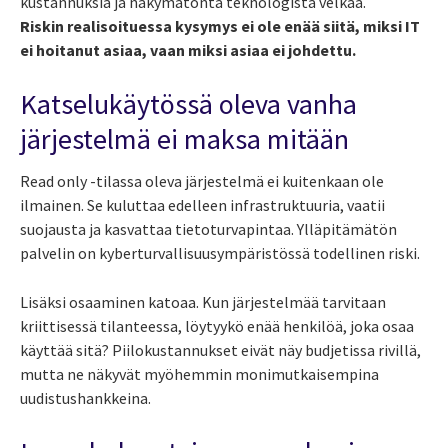
kustannuksia ja näkymätöntä teknologista velkaa.
Riskin realisoituessa kysymys ei ole enää siitä, miksi IT
ei hoitanut asiaa, vaan miksi asiaa ei johdettu.
Katselukäytössä oleva vanha
järjestelmä ei maksa mitään
Read only -tilassa oleva järjestelmä ei kuitenkaan ole
ilmainen. Se kuluttaa edelleen infrastruktuuria, vaatii
suojausta ja kasvattaa tietoturvapintaa. Ylläpitämätön
palvelin on kyberturvallisuusympäristössä todellinen riski.
Lisäksi osaaminen katoaa. Kun järjestelmää tarvitaan
kriittisessä tilanteessa, löytyykö enää henkilöä, joka osaa
käyttää sitä? Piilokustannukset eivät näy budjetissa rivillä,
mutta ne näkyvät myöhemmin monimutkaisempina
uudistushankkeina.