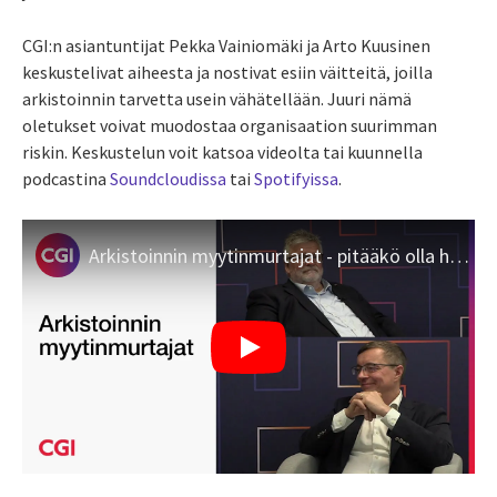
CGI:n asiantuntijat Pekka Vainiomäki ja Arto Kuusinen
keskustelivat aiheesta ja nostivat esiin väitteitä, joilla
arkistoinnin tarvetta usein vähätellään. Juuri nämä
oletukset voivat muodostaa organisaation suurimman
riskin. Keskustelun voit katsoa videolta tai kuunnella
podcastina
Soundcloudissa
tai
Spotifyissa
.
Arkistoinnin myytinmurtajat - pitääkö olla huolissaan?