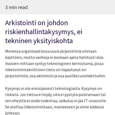
3 min read
Arkistointi on johdon
riskienhallintakysymys, ei
tekninen yksityiskohta
Monessa organisaatiossa uusia järjestelmiä otetaan
käyttöön, mutta vanhoja ei koskaan ajeta hallitusti alas.
Vuosien mittaan syntyy teknologinen kerrostuma, jossa
liiketoimintakriittinen tieto on hajautunut eri
järjestelmiin, osa aktiivisiin ja osa puoliksi unohdettuihin.
Kysymys ei ole ensisijaisesti teknologiasta. Kysymys on
riskistä. Jos tietoa ei löydy, sitä ei pystytä poistamaan tai
sen eheyttä ei voida todentaa, vaikutus ei jää IT-osastolle.
Se ulottuu liiketoimintaan, maineeseen ja viime kädessä
johtoon.