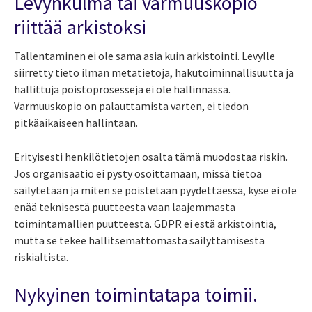
Levynkulma tai varmuuskopio
riittää arkistoksi
Tallentaminen ei ole sama asia kuin arkistointi. Levylle
siirretty tieto ilman metatietoja, hakutoiminnallisuutta ja
hallittuja poistoprosesseja ei ole hallinnassa.
Varmuuskopio on palauttamista varten, ei tiedon
pitkäaikaiseen hallintaan.
Erityisesti henkilötietojen osalta tämä muodostaa riskin.
Jos organisaatio ei pysty osoittamaan, missä tietoa
säilytetään ja miten se poistetaan pyydettäessä, kyse ei ole
enää teknisestä puutteesta vaan laajemmasta
toimintamallien puutteesta. GDPR ei estä arkistointia,
mutta se tekee hallitsemattomasta säilyttämisestä
riskialtista.
Nykyinen toimintatapa toimii.