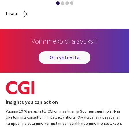
Lisää
Voimmeko olla avuksi?
ota yhteyttä
Insights you can act on
Vuonna 1976 perustettu CGI on maailman ja Suomen suurimpia IT- ja
liiketoimintakonsultoinnin palveluyhtiöitä. Oivaltavana ja osaavana
kumppanina autamme varmistamaan asiakkaidemme menestyksen.