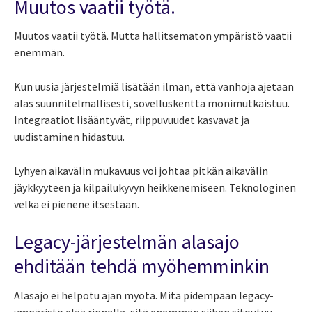
Muutos vaatii työtä.
Muutos vaatii työtä. Mutta hallitsematon ympäristö vaatii
enemmän.
Kun uusia järjestelmiä lisätään ilman, että vanhoja ajetaan
alas suunnitelmallisesti, sovelluskenttä monimutkaistuu.
Integraatiot lisääntyvät, riippuvuudet kasvavat ja
uudistaminen hidastuu.
Lyhyen aikavälin mukavuus voi johtaa pitkän aikavälin
jäykkyyteen ja kilpailukyvyn heikkenemiseen. Teknologinen
velka ei pienene itsestään.
Legacy-järjestelmän alasajo
ehditään tehdä myöhemminkin
Alasajo ei helpotu ajan myötä. Mitä pidempään legacy-
ympäristö elää rinnalla, sitä enemmän siihen sitoutuu