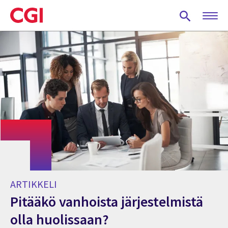
Skip
to
main
content
ARTIKKELI
Pitääkö vanhoista järjestelmistä
olla huolissaan?