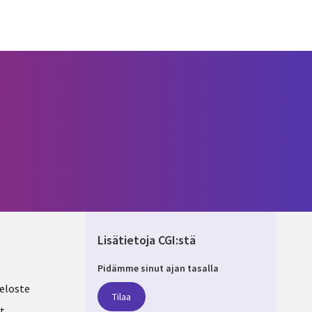
Lisätietoja CGI:stä
Pidämme sinut ajan tasalla
ND
eloste
Tilaa
t