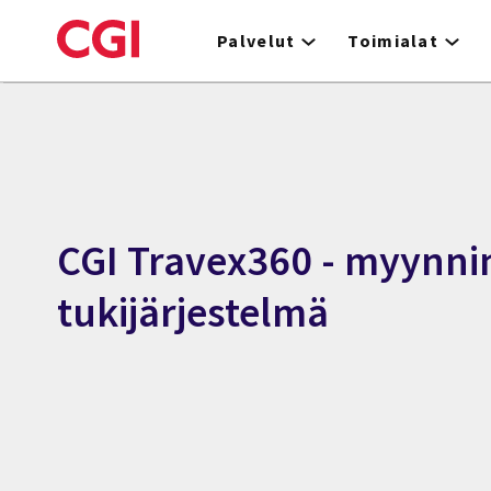
Skip
to
Palvelut
Toimialat
main
content
CGI Travex360 - myynni
tukijärjestelmä