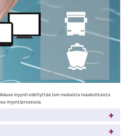
Liikkuva myynti edellyttää lain mukaista maakohtaista
osa myyntiprosessia.