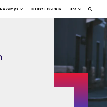
Näkemys
Tutustu CGI:hin
Ura
n