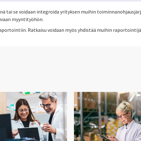
ä tai se voidaan integroida yrityksen muihin toiminnanohjausjärj
kuvaan myyntityöhön.
raportointiin. Ratkaisu voidaan myös yhdistää muihin raportointijä