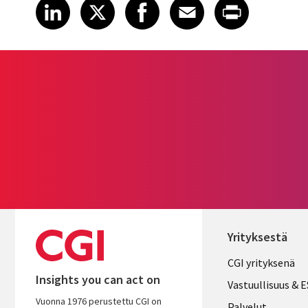
Share article on LinkedIn
Share article on X
Share article on Fa
Share article o
Share arti
LinkedIn
X
Facebook
Email
Print
Yrityksestä
Useful
CGI yrityksenä
Insights you can act on
links
Vastuullisuus & 
Vuonna 1976 perustettu CGI on
Palvelut