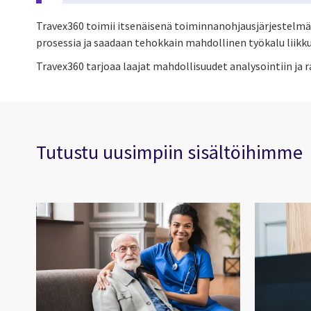
Travex360 toimii itsenäisenä toiminnanohjausjärjestelmän
prosessia ja saadaan tehokkain mahdollinen työkalu liik
Travex360 tarjoaa laajat mahdollisuudet analysointiin ja 
Tutustu uusimpiin sisältöihimme