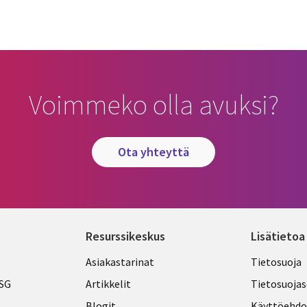
cebook
n Email
cle on Print
Voimmeko olla avuksi?
ota yhteyttä
Resurssikeskus
Lisätietoa
Library
Legal
Asiakastarinat
Tietosuoja
Links
FINLA
ESG
Artikkelit
Tietosuojas
Blogit
Käyttöehdo