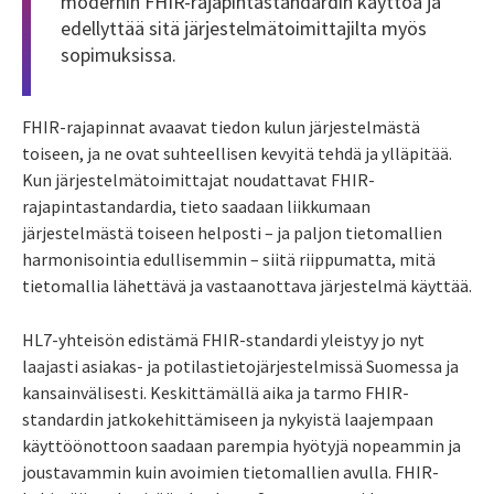
modernin FHIR-rajapintastandardin käyttöä ja
edellyttää sitä järjestelmätoimittajilta myös
sopimuksissa.
FHIR-rajapinnat avaavat tiedon kulun järjestelmästä
toiseen, ja ne ovat suhteellisen kevyitä tehdä ja ylläpitää.
Kun järjestelmätoimittajat noudattavat FHIR-
rajapintastandardia, tieto saadaan liikkumaan
järjestelmästä toiseen helposti – ja paljon tietomallien
harmonisointia edullisemmin – siitä riippumatta, mitä
tietomallia lähettävä ja vastaanottava järjestelmä käyttää.
HL7-yhteisön edistämä FHIR-standardi yleistyy jo nyt
laajasti asiakas- ja potilastietojärjestelmissä Suomessa ja
kansainvälisesti. Keskittämällä aika ja tarmo FHIR-
standardin jatkokehittämiseen ja nykyistä laajempaan
käyttöönottoon saadaan parempia hyötyjä nopeammin ja
joustavammin kuin avoimien tietomallien avulla. FHIR-