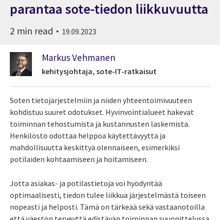
parantaa sote-tiedon liikkuvuutta
2 min read
19.09.2023
Markus Vehmanen
kehitysjohtaja, sote-IT-ratkaisut
Soten tietojärjestelmiin ja niiden yhteentoimivuuteen
kohdistuu suuret odotukset. Hyvinvointialueet hakevat
toiminnan tehostumista ja kustannusten laskemista.
Henkilöstö odottaa helppoa käytettävyyttä ja
mahdollisuutta keskittyä olennaiseen, esimerkiksi
potilaiden kohtaamiseen ja hoitamiseen.
Jotta asiakas- ja potilastietoja voi hyödyntää
optimaalisesti, tiedon tulee liikkua järjestelmästä toiseen
nopeasti ja helposti. Tämä on tärkeää sekä vastaanotoilla
että väestön terveyttä edistävän toiminnan suunnittelussa