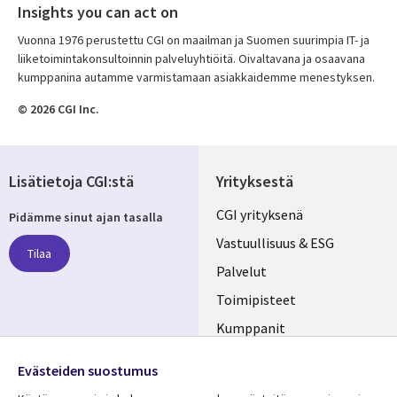
Insights you can act on
Vuonna 1976 perustettu CGI on maailman ja Suomen suurimpia IT- ja
liiketoimintakonsultoinnin palveluyhtiöitä. Oivaltavana ja osaavana
kumppanina autamme varmistamaan asiakkaidemme menestyksen.
© 2026 CGI Inc.
Lisätietoja CGI:stä
Yrityksestä
Useful
CGI yrityksenä
Pidämme sinut ajan tasalla
links
Vastuullisuus & ESG
Tilaa
FINLAND
Palvelut
Toimipisteet
Kumppanit
Seuraa meitä
Uutishuone
Evästeiden suostumus
Social
Ura CGI:llä