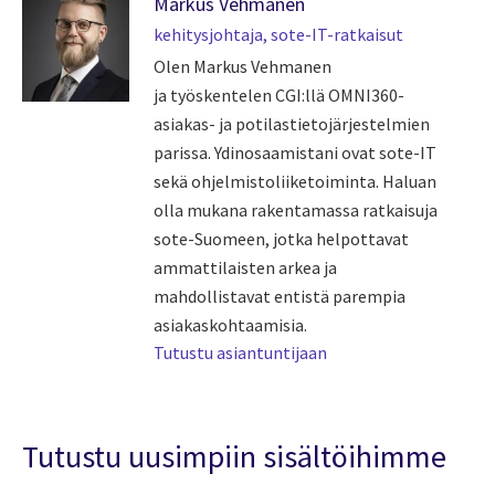
Markus Vehmanen
kehitysjohtaja, sote-IT-ratkaisut
Olen Markus Vehmanen
ja työskentelen CGI:llä OMNI360-
asiakas- ja potilastietojärjestelmien
parissa. Ydinosaamistani ovat sote-IT
sekä ohjelmistoliiketoiminta. Haluan
olla mukana rakentamassa ratkaisuja
sote-Suomeen, jotka helpottavat
ammattilaisten arkea ja
mahdollistavat entistä parempia
asiakaskohtaamisia.
Tutustu asiantuntijaan
Tutustu uusimpiin sisältöihimme