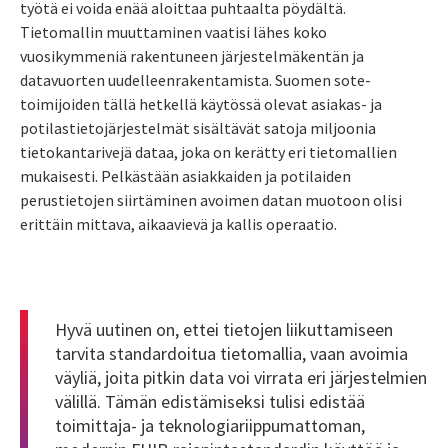
työtä ei voida enää aloittaa puhtaalta pöydältä.
Tietomallin muuttaminen vaatisi lähes koko
vuosikymmeniä rakentuneen järjestelmäkentän ja
datavuorten uudelleenrakentamista. Suomen sote-
toimijoiden tällä hetkellä käytössä olevat asiakas- ja
potilastietojärjestelmät sisältävät satoja miljoonia
tietokantarivejä dataa, joka on kerätty eri tietomallien
mukaisesti. Pelkästään asiakkaiden ja potilaiden
perustietojen siirtäminen avoimen datan muotoon olisi
erittäin mittava, aikaavievä ja kallis operaatio.
Hyvä uutinen on, ettei tietojen liikuttamiseen
tarvita standardoitua tietomallia, vaan avoimia
väyliä, joita pitkin data voi virrata eri järjestelmien
välillä. Tämän edistämiseksi tulisi edistää
toimittaja- ja teknologiariippumattoman,