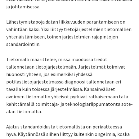
ja johtamisessa.
Lähestymistapoja datan liikkuvuuden parantamiseen on
vähintään kaksi. Yksi liittyy tietojärjestelmien tietomallien
yhtenäistämiseen, toinen järjestelmien rajapintojen
standardointiin.
Tietomalli määrittelee, missä muodossa tiedot
tallennetaan tietojärjestelmään. Järjestelmät toimivat
huonosti yhteen, jos esimerkiksi yhdessä
potilastietojärjestelmässä diagnoosi tallennetaan eri
tavalla kuin toisessa järjestelmässä. Kansainväliset
avoimen tietomallin yhteisöt pyrkivät ratkaisemaan tätä
kehittämällä toimittaja- ja teknologiariippumatonta sote-
alan tietomallia.
Ajatus standardoidusta tietomallista on periaatteessa
hyvä. Käytännössä siihen liittyy kuitenkin ongelmia, koska