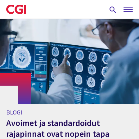
Skip
to
main
content
BLOGI
Avoimet ja standardoidut
rajapinnat ovat nopein tapa