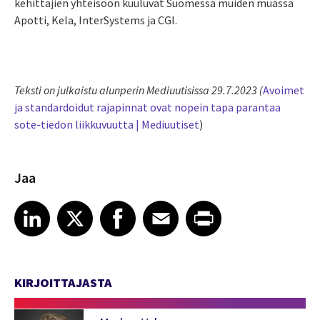
kehittäjien yhteisöön kuuluvat Suomessa muiden muassa
Apotti, Kela, InterSystems ja CGI.
Teksti on julkaistu alunperin Mediuutisissa 29.7.2023 (
Avoimet
ja standardoidut rajapinnat ovat nopein tapa parantaa
sote-tiedon liikkuvuutta | Mediuutiset
)
Jaa
Share article on LinkedIn
Share article on X
Share article on Facebook
Share article on Email
Share article on Print
LinkedIn
X
Facebook
Email
Print
KIRJOITTAJASTA