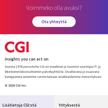
Voimmeko olla avuksi?
ota yhteyttä
Insights you can act on
Vuonna 1976 perustettu CGI on maailman ja Suomen suurimpia IT- ja
liiketoimintakonsultoinnin palveluyhtiöitä. Oivaltavana ja osaavana
kumppanina autamme varmistamaan asiakkaidemme menestyksen.
© 2026 CGI Inc.
Lisätietoja CGI:stä
Yrityksestä