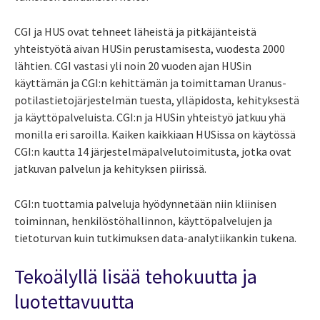
CGI ja HUS ovat tehneet läheistä ja pitkäjänteistä
yhteistyötä aivan HUSin perustamisesta, vuodesta 2000
lähtien.
CGI vastasi yli noin 20 vuoden ajan HUSin
käyttämän ja CGI:n kehittämän ja toimittaman Uranus-
potilastietojärjestelmän tuesta, ylläpidosta, kehityksestä
ja käyttöpalveluista. CGI:n ja HUSin yhteistyö jatkuu yhä
monilla eri saroilla. Kaiken kaikkiaan HUSissa on käytössä
CGI:n kautta 14 järjestelmäpalvelutoimitusta, jotka ovat
jatkuvan palvelun ja kehityksen piirissä.
CGI:n tuottamia palveluja hyödynnetään niin kliinisen
toiminnan, henkilöstöhallinnon, käyttöpalvelujen ja
tietoturvan kuin tutkimuksen data-analytiikankin tukena.
Tekoälyllä lisää tehokuutta ja
luotettavuutta