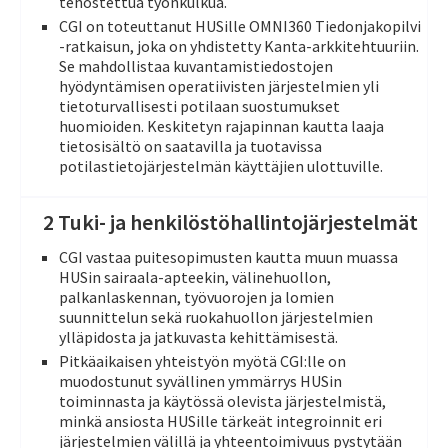
tehostettua työnkulkua.
CGI on toteuttanut HUSille OMNI360 Tiedonjakopilvi
-ratkaisun, joka on yhdistetty Kanta-arkkitehtuuriin.
Se mahdollistaa kuvantamistiedostojen
hyödyntämisen operatiivisten järjestelmien yli
tietoturvallisesti potilaan suostumukset
huomioiden. Keskitetyn rajapinnan kautta laaja
tietosisältö on saatavilla ja tuotavissa
potilastietojärjestelmän käyttäjien ulottuville.
2 Tuki- ja henkilöstöhallintojärjestelmät
CGI vastaa puitesopimusten kautta muun muassa
HUSin sairaala-apteekin, välinehuollon,
palkanlaskennan, työvuorojen ja lomien
suunnittelun sekä ruokahuollon järjestelmien
ylläpidosta ja jatkuvasta kehittämisestä.
Pitkäaikaisen yhteistyön myötä CGI:lle on
muodostunut
syvällinen ymmärrys HUSin
toiminnasta ja käytössä olevista järjestelmistä,
minkä ansiosta HUSille tärkeät integroinnit eri
järjestelmien välillä ja yhteentoimivuus pystytään