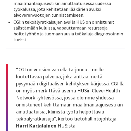
maailmanlaajuisestikin ainutlaatuisessa uudessa
työkalussa, jota kehitetään lääkärien avuksi
aivoverenvuotojen tunnistamiseen.
CGI:n tekoälyratkaisujen avulla HUS on onnistunut
säästämään kuluissa, vapauttamaan resursseja
hoitotyöhön ja tuomaan uusia työkaluja diagnosoinnin
tueksi.
“
CGI on vuosien varrella tarjonnut meille
luotettavaa palvelua, joka auttaa meitä
pysymään digitaalisen kehityksen kärjessä. CGI:llä
on myös merkittävä asema HUSin
CleverHealth
Network -yhteisössä, jossa olemme yhdessä
onnistuneet kehittämään maailmanlaajuisestikin
ainutlaatuisia, kliinistä työtä helpottavia
tekoälyratkaisuja", kertoo tietohallintojohtaja
Harri Karjalainen
HUS:sta