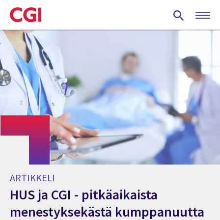
Skip
to
main
content
ARTIKKELI
HUS ja CGI - pitkäaikaista
menestyksekästä kumppanuutta