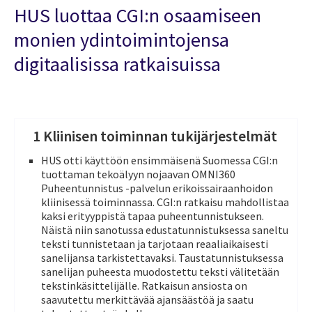
HUS luottaa CGI:n osaamiseen
monien ydintoimintojensa
digitaalisissa ratkaisuissa
1 Kliinisen toiminnan tukijärjestelmät
HUS otti käyttöön ensimmäisenä Suomessa CGI:n
tuottaman tekoälyyn nojaavan OMNI360
Puheentunnistus -palvelun erikoissairaanhoidon
kliinisessä toiminnassa. CGI:n ratkaisu mahdollistaa
kaksi erityyppistä tapaa puheentunnistukseen.
Näistä niin sanotussa edustatunnistuksessa saneltu
teksti tunnistetaan ja tarjotaan reaaliaikaisesti
sanelijansa tarkistettavaksi. Taustatunnistuksessa
sanelijan puheesta muodostettu teksti välitetään
tekstinkäsittelijälle. Ratkaisun ansiosta on
saavutettu merkittävää ajansäästöä ja saatu