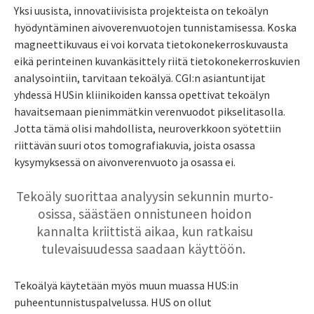
Yksi uusista, innovatiivisista projekteista on
tekoälyn
hyödyntäminen aivoverenvuotojen tunnistamisessa.
Koska
magneettikuvaus ei voi korvata tietokonekerroskuvausta
eikä perinteinen kuvankäsittely riitä tietokonekerroskuvien
analysointiin, tarvitaan tekoälyä. CGI:n asiantuntijat
yhdessä HUSin kliinikoiden kanssa opettivat tekoälyn
havaitsemaan pienimmätkin verenvuodot pikselitasolla.
Jotta tämä olisi mahdollista, neuroverkkoon syötettiin
riittävän suuri otos tomografiakuvia, joista osassa
kysymyksessä on aivonverenvuoto ja osassa ei.
Tekoäly suorittaa analyysin sekunnin murto-
osissa, säästäen onnistuneen hoidon
kannalta kriittistä aikaa, kun ratkaisu
tulevaisuudessa saadaan käyttöön.
Tekoälyä käytetään myös muun muassa HUS:in
puheentunnistuspalvelussa. HUS on ollut