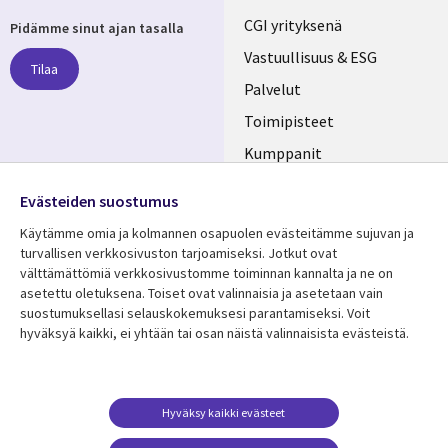
Useful
CGI yrityksenä
Pidämme sinut ajan tasalla
links
Vastuullisuus & ESG
Tilaa
FINLAND
Palvelut
Toimipisteet
Kumppanit
Seuraa meitä
Uutishuone
Evästeiden suostumus
Social
Ura CGI:llä
Käytämme omia ja kolmannen osapuolen evästeitämme sujuvan ja
Media
turvallisen verkkosivuston tarjoamiseksi. Jotkut ovat
FINLAND
välttämättömiä verkkosivustomme toiminnan kannalta ja ne on
asetettu oletuksena. Toiset ovat valinnaisia ​​ja asetetaan vain
Resurssikeskus
Lisätietoa
suostumuksellasi selauskokemuksesi parantamiseksi. Voit
hyväksyä kaikki, ei yhtään tai osan näistä valinnaisista evästeistä.
Library
Legal
Asiakastarinat
Tietosuoja
Links
FINLAND
Artikkelit
Tietosuojaseloste
FINLAND
Blogit
Käyttöehdot
Hyväksy kaikki evästeet
Tapahtumat
Yhteystiedot