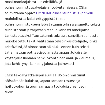
maailmanlaajuisestikin edelläkävijä
puheentunnistuspalvelujen hyödyntämisessä. CGI:n
toimittama oppiva
OMNI360 Puheentunnistus -palvelu
mahdollistaa kaksi erityyppistä tapaa
puheentunnistukseen. Edustatunnistuksessa saneltu teksti
tunnistetaan ja tarjotaan reaaliaikaisesti sanelijansa
tarkistettavaksi. Taustatunnistuksessa sanelijan puheesta
muodostettu teksti välitetään tekstinkäsittelijälle, jonka
tehtäväksi jää ainoastaan oikoluku ennen kuin teksti
tallennetaan potilastietojärjestelmään. Jokaiselle
käyttäjälle luodaan henkilökohtainen ääni- ja kielimalli,
jota kehittynyt keinoäly jalostaa jatkuvasti.
CGI:n tekoälyratkaisujen avulla HUS on onnistunut
säästämään kuluissa, vapauttamaan resursseja
hoitotyöhön ja tuomaan uusia työkaluja diagnosoinnin
tueksi.