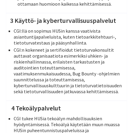
ottamaan huomioon kaikessa kehittämisessä.
3 Käyttö- ja kyberturvallisuuspalvelut
CGI:llä on sopimus HUSin kanssa vaativista
asiantuntijapalveluista, kuten tietoarkkitehtuuri-,
tietoturvatestaus ja pääsynhallinta.
CGI:n kokeneet ja sertifioidut tietoturvakonsultit
auttavat organisaatiota esimerkiksi uhkien- ja
riskienhallinnassa, erilaisten tarkastusten ja
auditointien toteuttamisessa,
vaatimuksenmukaisuudessa, Bug Bounty -ohjelmien
suunnittelussa
ja toteuttamisessa,
kyberturvallisuuskulttuurin ja tietoturvatietoisuuden
sekä tietoturvallisuuden jatkuvassa kehittämisessä
.
4 Tekoälypalvelut
CGI tukee HUSia tekoälyn mahdollisuuksien
hyödyntämisessä. Tekoälyä käytetään muun muassa
HUSin puheentunnistuspalveluissa ja