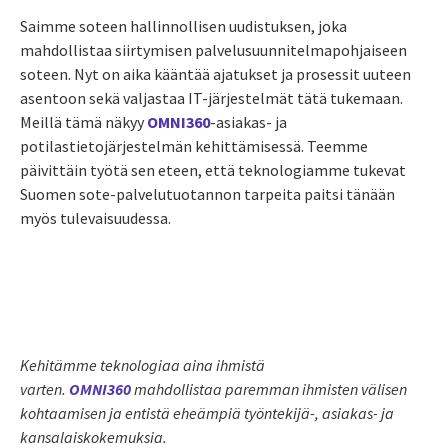
Saimme soteen hallinnollisen uudistuksen, joka
mahdollistaa siirtymisen palvelusuunnitelmapohjaiseen
soteen. Nyt on aika kääntää ajatukset ja prosessit uuteen
asentoon sekä valjastaa IT-järjestelmät tätä tukemaan.
Meillä tämä näkyy
OMNI360
-asiakas- ja
potilastietojärjestelmän kehittämisessä. Teemme
päivittäin työtä sen eteen, että teknologiamme tukevat
Suomen sote-palvelutuotannon tarpeita paitsi tänään
myös tulevaisuudessa.
Kehitämme teknologiaa aina ihmistä
varten.
OMNI360
mahdollistaa paremman ihmisten välisen
kohtaamisen ja entistä eheämpiä työntekijä-, asiakas- ja
kansalaiskokemuksia.