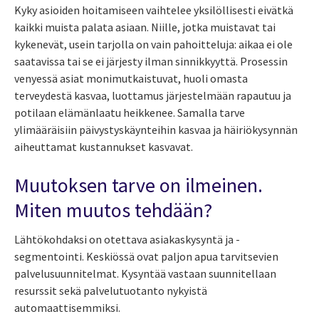
Kyky asioiden hoitamiseen vaihtelee yksilöllisesti eivätkä
kaikki muista palata asiaan. Niille, jotka muistavat tai
kykenevät, usein tarjolla on vain pahoitteluja: aikaa ei ole
saatavissa tai se ei järjesty ilman sinnikkyyttä. Prosessin
venyessä asiat monimutkaistuvat, huoli omasta
terveydestä kasvaa, luottamus järjestelmään rapautuu ja
potilaan elämänlaatu heikkenee. Samalla tarve
ylimääräisiin päivystyskäynteihin kasvaa ja häiriökysynnän
aiheuttamat kustannukset kasvavat.
Muutoksen tarve on ilmeinen.
Miten muutos tehdään?
Lähtökohdaksi on otettava asiakaskysyntä ja -
segmentointi. Keskiössä ovat paljon apua tarvitsevien
palvelusuunnitelmat. Kysyntää vastaan suunnitellaan
resurssit sekä palvelutuotanto nykyistä
automaattisemmiksi.