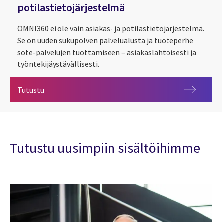
potilastietojärjestelmä
OMNI360 ei ole vain asiakas- ja potilastietojärjestelmä.
Se on uuden sukupolven palvelualusta ja tuoteperhe
sote-palvelujen tuottamiseen – asiakaslähtöisesti ja
työntekijäystävällisesti.
OMNI360 – Asiakas- ja potilastietojärjestelmä
Tutustu
Tutustu uusimpiin sisältöihimme