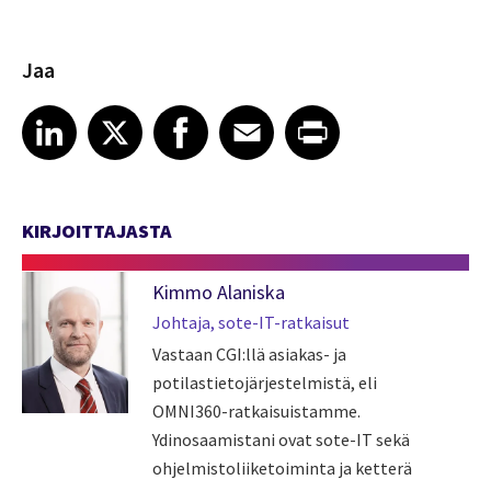
Jaa
Share article on LinkedIn
Share article on X
Share article on Facebook
Share article on Email
Share article on Print
LinkedIn
X
Facebook
Email
Print
KIRJOITTAJASTA
Kimmo Alaniska
Johtaja, sote-IT-ratkaisut
Vastaan CGI:llä asiakas- ja
potilastietojärjestelmistä, eli
OMNI360-ratkaisuistamme.
Ydinosaamistani ovat sote-IT sekä
ohjelmistoliiketoiminta ja ketterä