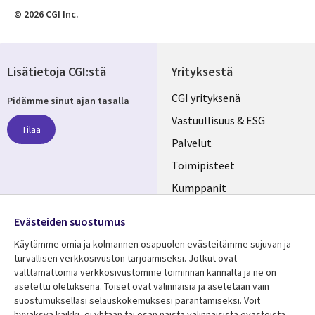
© 2026 CGI Inc.
Lisätietoja CGI:stä
Yrityksestä
Useful
CGI yrityksenä
Pidämme sinut ajan tasalla
links
Vastuullisuus & ESG
Tilaa
FINLAND
Palvelut
Toimipisteet
Kumppanit
Seuraa meitä
Uutishuone
Evästeiden suostumus
Social
Ura CGI:llä
Käytämme omia ja kolmannen osapuolen evästeitämme sujuvan ja
Media
turvallisen verkkosivuston tarjoamiseksi. Jotkut ovat
FINLAND
välttämättömiä verkkosivustomme toiminnan kannalta ja ne on
asetettu oletuksena. Toiset ovat valinnaisia ​​ja asetetaan vain
Resurssikeskus
Lisätietoa
suostumuksellasi selauskokemuksesi parantamiseksi. Voit
hyväksyä kaikki, ei yhtään tai osan näistä valinnaisista evästeistä.