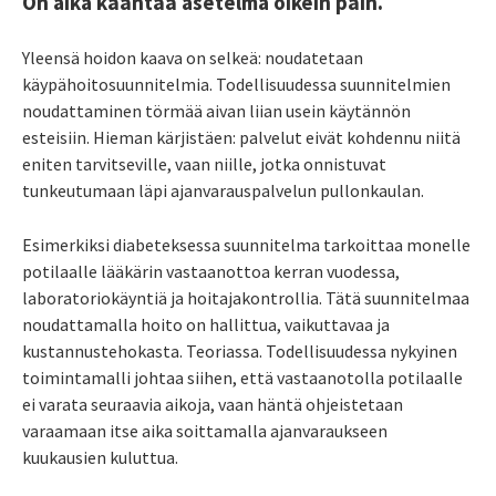
On aika kääntää asetelma oikein päin.
Yleensä hoidon kaava on selkeä: noudatetaan
käypähoitosuunnitelmia. Todellisuudessa suunnitelmien
noudattaminen törmää aivan liian usein käytännön
esteisiin. Hieman kärjistäen: palvelut eivät kohdennu niitä
eniten tarvitseville, vaan niille, jotka onnistuvat
tunkeutumaan läpi ajanvarauspalvelun pullonkaulan.
Esimerkiksi diabeteksessa suunnitelma tarkoittaa monelle
potilaalle lääkärin vastaanottoa kerran vuodessa,
laboratoriokäyntiä ja hoitajakontrollia. Tätä suunnitelmaa
noudattamalla hoito on hallittua, vaikuttavaa ja
kustannustehokasta. Teoriassa. Todellisuudessa nykyinen
toimintamalli
johtaa siihen, että vastaanotolla potilaalle
ei varata seuraavia aikoja, vaan häntä ohjeistetaan
varaamaan itse aika soittamalla ajanvaraukseen
kuukausien kuluttua.