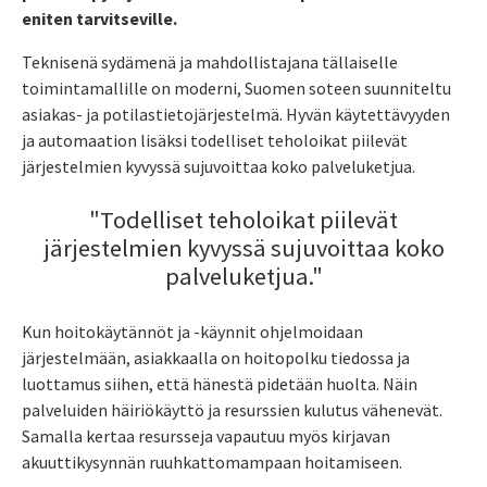
eniten tarvitseville.
Teknisenä sydämenä ja mahdollistajana tällaiselle
toimintamallille on moderni, Suomen soteen suunniteltu
asiakas- ja potilastietojärjestelmä. Hyvän käytettävyyden
ja automaation lisäksi todelliset teholoikat piilevät
järjestelmien kyvyssä sujuvoittaa koko palveluketjua.
"Todelliset teholoikat piilevät
järjestelmien kyvyssä sujuvoittaa koko
palveluketjua."
Kun hoitokäytännöt ja -käynnit ohjelmoidaan
järjestelmään, asiakkaalla on hoitopolku tiedossa ja
luottamus siihen, että hänestä pidetään huolta. Näin
palveluiden häiriökäyttö ja resurssien kulutus vähenevät.
Samalla kertaa resursseja vapautuu myös kirjavan
akuuttikysynnän ruuhkattomampaan hoitamiseen.