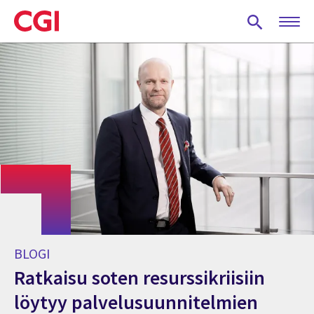
Skip
to
main
content
BLOGI
Ratkaisu soten resurssikriisiin
löytyy palvelusuunnitelmien