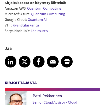
Kirjoituksessa on käytetty lähteinä:
Amazon AWS:
Quantum Computing
Microsoft Azure:
Quantum Computing
Google Cloud:
Quantum AI
VTT:
Kvanttilaskenta
Satya Nadella X:
Läpimurto
Jaa
Share article on LinkedIn
Share article on X
Share article on Facebook
Share article on Email
Share article on Print
LinkedIn
X
Facebook
Email
Print
KIRJOITTAJASTA
Petri Pekkarinen
Senior Cloud Advisor - Cloud