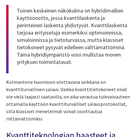
Toinen keskeinen näkökulma on hybridimallien
käyttöönotto, jossa kvanttilaskenta ja
perinteinen laskenta yhdistyvät. Kvanttilaskenta
tarjoaa erityisetuja esimerkiksi optimoinnissa,
simuloinnissa ja tietoturvassa, mutta klassiset
tietokoneet pysyvät edelleen välttämättöminä.
Tämä hybridiympäristö voisi mullistaa monen
yrityksen toimintatavat.
Kolmantena huomioon otettavana seikkana on
kvanttiturvallinen salaus. Vaikka kvanttitietokoneet eivät
ole vielä laajasti saatavilla, on aika varautua tulevaisuuteen
ottamalla käyttöön kvanttiturvalliset salausprotokollat,
sillä klassiset menetelmät voivat osoittautua
riittämättömiksi.
Kvanttiteknologian haasteet ja