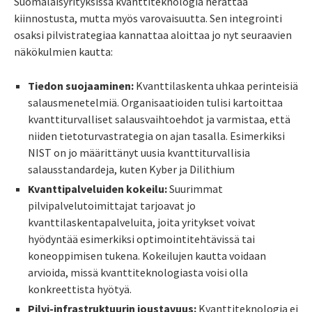
Suomalaisyrityksissä kvanttiteknologia herättää
kiinnostusta, mutta myös varovaisuutta. Sen integrointi
osaksi pilvistrategiaa kannattaa aloittaa jo nyt seuraavien
näkökulmien kautta:
Tiedon suojaaminen:
Kvanttilaskenta uhkaa perinteisiä
salausmenetelmiä. Organisaatioiden tulisi kartoittaa
kvanttiturvalliset salausvaihtoehdot ja varmistaa, että
niiden tietoturvastrategia on ajan tasalla. Esimerkiksi
NIST on jo määrittänyt uusia kvanttiturvallisia
salausstandardeja, kuten Kyber ja Dilithium
Kvanttipalveluiden kokeilu:
Suurimmat
pilvipalvelutoimittajat tarjoavat jo
kvanttilaskentapalveluita, joita yritykset voivat
hyödyntää esimerkiksi optimointitehtävissä tai
koneoppimisen tukena. Kokeilujen kautta voidaan
arvioida, missä kvanttiteknologiasta voisi olla
konkreettista hyötyä.
Pilvi-infrastruktuurin joustavuus:
Kvanttiteknologia ei