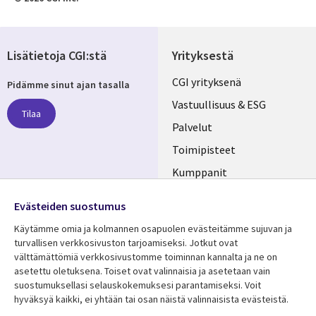
Lisätietoja CGI:stä
Yrityksestä
Useful
CGI yrityksenä
Pidämme sinut ajan tasalla
links
Vastuullisuus & ESG
Tilaa
FINLAND
Palvelut
Toimipisteet
Kumppanit
Seuraa meitä
Uutishuone
Evästeiden suostumus
Social
Ura CGI:llä
Käytämme omia ja kolmannen osapuolen evästeitämme sujuvan ja
Media
turvallisen verkkosivuston tarjoamiseksi. Jotkut ovat
FINLAND
välttämättömiä verkkosivustomme toiminnan kannalta ja ne on
asetettu oletuksena. Toiset ovat valinnaisia ​​ja asetetaan vain
Resurssikeskus
Lisätietoa
suostumuksellasi selauskokemuksesi parantamiseksi. Voit
hyväksyä kaikki, ei yhtään tai osan näistä valinnaisista evästeistä.
Library
Legal
Asiakastarinat
Tietosuoja