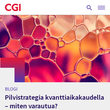
Skip
to
main
content
BLOGI
Pilvistrategia kvanttiaikakaudella
– miten varautua?