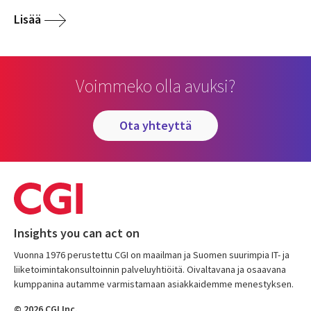
Lisää
Voimmeko olla avuksi?
ota yhteyttä
Insights you can act on
Vuonna 1976 perustettu CGI on maailman ja Suomen suurimpia IT- ja
liiketoimintakonsultoinnin palveluyhtiöitä. Oivaltavana ja osaavana
kumppanina autamme varmistamaan asiakkaidemme menestyksen.
© 2026 CGI Inc.