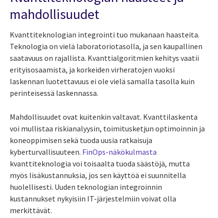
mahdollisuudet
Kvanttiteknologian integrointi tuo mukanaan haasteita.
Teknologia on vielä laboratoriotasolla, ja sen kaupallinen
saatavuus on rajallista. Kvanttialgoritmien kehitys vaatii
erityisosaamista, ja korkeiden virheratojen vuoksi
laskennan luotettavuus ei ole vielä samalla tasolla kuin
perinteisessä laskennassa.
Mahdollisuudet ovat kuitenkin valtavat. Kvanttilaskenta
voi mullistaa riskianalyysin, toimitusketjun optimoinnin ja
koneoppimisen sekä tuoda uusia ratkaisuja
kyberturvallisuuteen.
FinOps-näkökulmasta
kvanttiteknologia voi toisaalta tuoda säästöjä, mutta
myös lisäkustannuksia, jos sen käyttöä ei suunnitella
huolellisesti. Uuden teknologian integroinnin
kustannukset nykyisiin IT-järjestelmiin voivat olla
merkittävät.