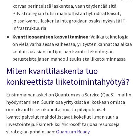
korvaa perinteistä laskentaa, vaan täydentää sitä.
Pilvistrategian tulisi mahdollistaa hybridiratkaisut,
joissa kvanttilaskenta integroidaan osaksi nykyistä IT-
infrastruktuuria
Kvanttiosaamisen kasvattaminen:
Vaikka teknologia
on vielä varhaisessa vaiheessa, yritysten kannattaa alkaa
kouluttaa asiantuntijoitaan kvanttiteknologian
perusteista ja sen mahdollisuuksista liiketoiminnassa.
Miten kvanttilaskenta tuo
konkreettista liiketoimintahyötyä?
Ensimmäinen askel on Quantum as a Service (QaaS) -mallin
hyödyntäminen. Suurin osa yrityksistä ei koskaan omista
omia kvanttitietokoneita, mutta pilvipohjaiset
kvanttipalvelut mahdollistavat kokeilut ilman suuria
investointeja. Esimerkiksi Microsoft tarjoaa resursseja
strategian pohdintaan:
Quantum Ready
.