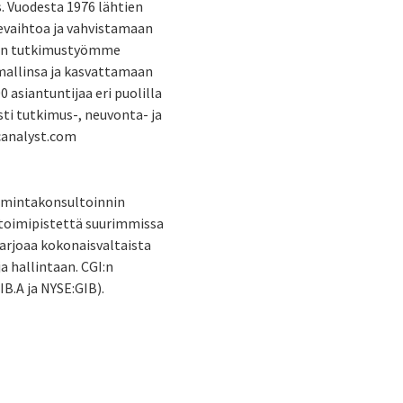
s. Vuodesta 1976 lähtien
vaihtoa ja vahvistamaan
nen tutkimustyömme
mallinsa ja kasvattamaan
 asiantuntijaa eri puolilla
ti tutkimus-, neuvonta- ja
canalyst.com
oimintakonsultoinnin
11 toimipistettä suurimmissa
tarjoaa kokonaisvaltaista
a hallintaan. CGI:n
IB.A ja NYSE:GIB).