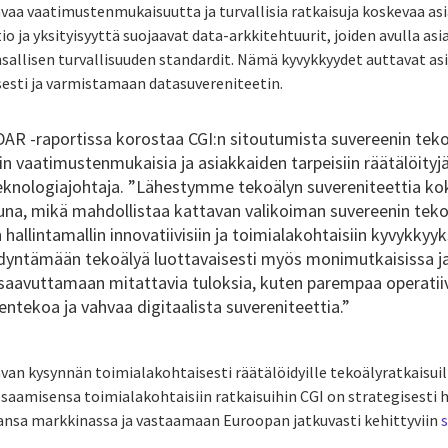
vaa vaatimustenmukaisuutta ja turvallisia ratkaisuja koskevaa a
io ja yksityisyyttä suojaavat data-arkkitehtuurit, joiden avulla as
sallisen turvallisuuden standardit. Nämä kyvykkyydet auttavat a
sesti ja varmistamaan datasuvereniteetin.
R -raportissa korostaa CGI:n sitoutumista suvereenin tekoä
ysin vaatimustenmukaisia ja asiakkaiden tarpeisiin räätälöity
 teknologiajohtaja. ”Lähestymme tekoälyn suvereniteettia 
suna, mikä mahdollistaa kattavan valikoiman suvereenin teko
hallintamallin innovatiivisiin ja toimialakohtaisiin kyvykky
ntämään tekoälyä luottavaisesti myös monimutkaisissa ja 
saavuttamaan mitattavia tuloksia, kuten parempaa operatii
ntekoa ja vahvaa digitaalista suvereniteettia.”
van kysynnän toimialakohtaisesti räätälöidyille tekoälyratkaisuil
aamisensa toimialakohtaisiin ratkaisuihin CGI on strategisesti 
sa markkinassa ja vastaamaan Euroopan jatkuvasti kehittyviin