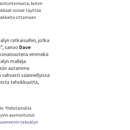
siantuntemusta, kuten
iakkaat voivat täyttää
siakkaita ottamaan
lyn ratkaisuihin, jotka
jä”, sanoo
Dave
kokonaisuutena emmekä
älyn malleja.
yksiin autamme
vahvasti säännellyissä
vista tehokkuutta,
le. Yhdistämällä
hyvin asemoitunut
suvereenin tekoälyn