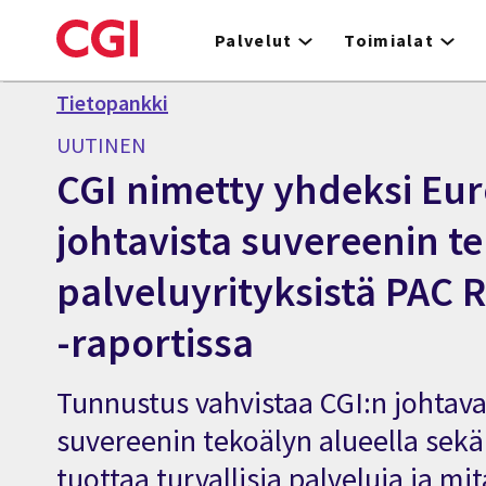
Skip
to
Palvelut
Toimialat
main
content
Tietopankki
UUTINEN
CGI nimetty yhdeksi Eu
johtavista suvereenin t
palveluyrityksistä PAC
-raportissa
Tunnustus vahvistaa CGI:n johta
suvereenin tekoälyn alueella sekä
tuottaa turvallisia palveluja ja mit