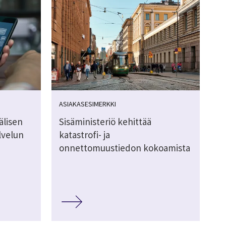
ASIAKASESIMERKKI
älisen
Sisäministeriö kehittää
lvelun
katastrofi- ja
onnettomuustiedon kokoamista