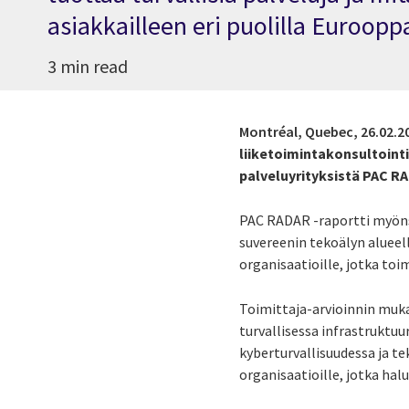
asiakkailleen eri puolilla Euroopp
3 min read
Montréal, Quebec,
26.02.2
liiketoimintakonsultoint
palveluyrityksistä PAC RA
PAC RADAR -raportti myönsi
suvereenin tekoälyn alueell
organisaatioille, jotka toi
Toimittaja-arvioinnin muk
turvallisessa infrastruktuur
kyberturvallisuudessa ja t
organisaatioille, jotka ha