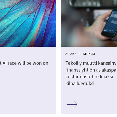
ASIAKASESIMERKKI
 AI race will be won on
Tekoäly muutti kansainv
finanssiyhtiön asiakaspa
kustannustehokkaaksi
kilpailueduksi