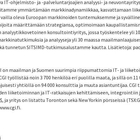
 IT-ohjelmisto- ja -palveluntarjoajien analyysi- ja neuvontayrity
itamme ymmärtämään markkinadynamiikkaa, kasvattamaan liike
a vailla oleva Euroopan markkinoiden tuntemuksemme ja syvälli
imijoita määrittämään strategiansa, optimoimaan kaupallistamis
nalyytikkovetoinen konsultointiyritys, jossa työskentelee yli 100
kkinatutkimuksia ja analyyseja yli 30 maassa maailmanlaajuises
kä tunnetun SITSIMD-tutkimusalustamme kautta. Lisätietoja: pa
I on maailman ja Suomen suurimpia riippumattomia IT- ja liiket
GI työllistää noin 3 700 henkilöä eri puolilla maata, ja sillä on 
isesti yhtiöllä on 94 000 konsulttia ja muuta asiantuntijaa. CGI 
en liiketoiminnan ja IT-ratkaisujen kehittämiseen, integrointiin j
$, ja yritys on listattu Toronton sekä New Yorkin pörsseissä (TSX:G
www.cgi.fi.
i