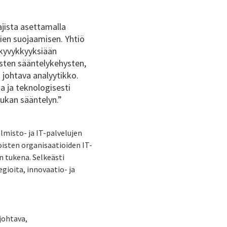
jista asettamalla
sien suojaamisen. Yhtiö
 kyvykkyyksiään
isten sääntelykehysten,
n johtava analyytikko.
a ja teknologisesti
 tiukan sääntelyn.”
lmisto- ja IT-palvelujen
koisten organisaatioiden IT-
n tukena. Selkeästi
egioita, innovaatio- ja
johtava,