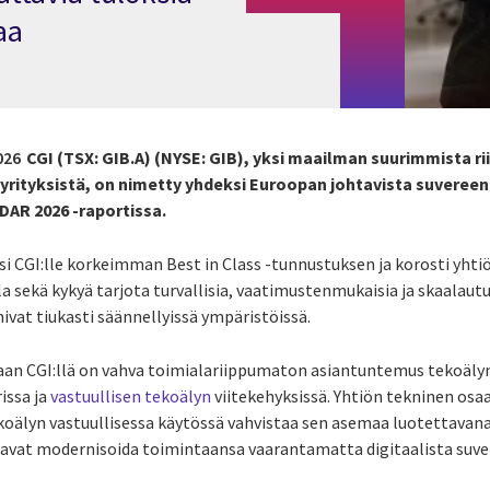
aa
026
CGI (TSX: GIB.A) (NYSE: GIB), yksi maailman suurimmista r
iyrityksistä, on nimetty yhdeksi Euroopan johtavista suvereen
DAR 2026 -raportissa.
 CGI:lle korkeimman Best in Class -tunnustuksen ja korosti yht
a sekä kykyä tarjota turvallisia, vaatimustenmukaisia ja skaalautu
mivat tiukasti säännellyissä ympäristöissä.
aan CGI:llä on vahva toimialariippumaton asiantuntemus tekoälyn
issa ja
vastuullisen tekoälyn
viitekehyksissä. Yhtiön tekninen os
ekoälyn vastuullisessa käytössä vahvistaa sen asemaa luotettava
luavat modernisoida toimintaansa vaarantamatta digitaalista suv