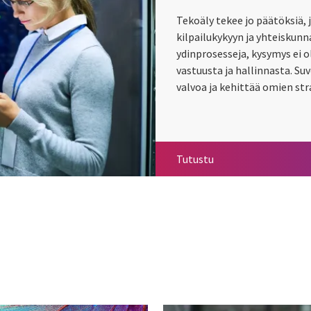
Tekoäly tekee jo päätöksiä, 
kilpailukykyyn ja yhteiskunn
ydinprosesseja, kysymys ei o
vastuusta ja hallinnasta. Suv
valvoa ja kehittää omien str
Suvereeni tekoäly
Tutustu