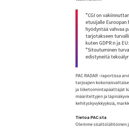
”CGI on vakiinnutta
etusijalle Euroopan 
hyödyntää vahvaa pai
tarjotakseen turvall
kuten GDPR:n ja EU:
”Sitoutuminen turva
edistyneitä tekoälyr
PAC RADAR -raportissa arvio
tarjoajien kokonaisvaltaisel
ja liiketoimintapäättäjät k
määriteltyjen ja läpinäkyvie
kehityskyvykkyyksiä, markk
Tietoa PAC:sta
Olemme sisältölähtöinen ja