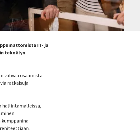
iippumattomista IT- ja
in tekoälyn
iön vahvaa osaamista
via ratkaisuja
 hallintamalleissa,
aaminen
na kumppanina
ereniteettiaan.