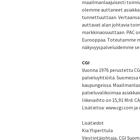
maailmanlaajuisesti toimiva
olemme auttaneet asiakka
tunnettuuttaan. Vertaans
auttavat alan johtavia to
markkinaosuuttaan. PAC on a
Eurooppaa. Toteutamme mar
näkyvyyspalveluidemme se
CGI
Vuonna 1976 perustettu CG
palveluyhtiöitä. Suomessa C
kaupungeissa. Maailmanlaaju
palveluvalikoimaa asiakkaid
liikevaihto on 15,91 Mrd. CA
Lisätietoa: www.cgi.com ja 
Lisätiedot
Kia Yliperttula
Viestintäjohtaja, CGI Suom