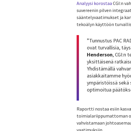
Analyysi korostaa
CGI:n vah
suvereenin pilven integraat
sääntelyvaatimukset ja kan
tekoälyn käyttöön turvalli
”Tunnustus PAC RADA
ovat turvallisia, tä
Henderson
, CGI:n
yksittäisenä ratkai
Yhdistämällä vahvan 
asiakkaitamme hyödy
ympäristöissä sekä 
optimoitua päätökse
Raportti nostaa esiin kasva
toimialariippumattoman os
vahvistamaan johtoasemaan
vaatimuksiin.