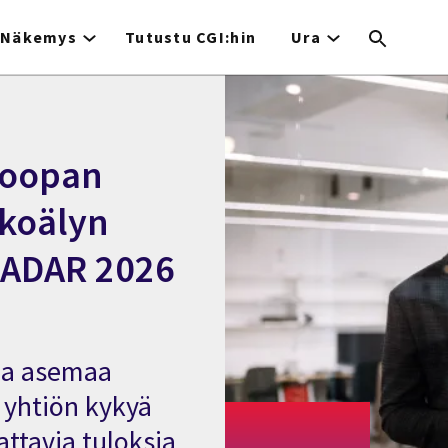
Näkemys
Tutustu CGI:hin
Ura
roopan
ekoälyn
 RADAR 2026
vaa asemaa
 yhtiön kykyä
attavia tuloksia