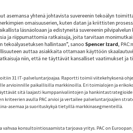
nut asemansa yhtenä johtavista suvereenin tekoälyn toimitta
herkimpien omaisuuserien, kuten datan ja kriittisten proses
kallista läsnäoloaan ja edistyneitä suvereenin pilvipalvelun
isia ja riippumattomia ratkaisuja, joita tarvitaan monimutka
n tekoälyasetuksen hallintaan”, sanoo
Spencer Izard
, PAC:
llisuuteen auttaa asiakkaita ottamaan käyttöön skaalautuvi
atkaisuja niin, että ne täyttävät kansalliset vaatimukset ja
itiin 31 IT-palveluntarjoajaa. Raportti toimii viitekehyksenä ohje
le arvioinnille paikallisilla markkinoilla. Eri toimialojen ja eriko
äyttävät sitä laajasti kumppanivalintojen ja hankintastrategioide
n kriteerien avulla PAC arvioi ja vertailee palveluntarjoajien strat
ina-asemaa ja suorituskykyä tietyillä markkinasegmenteillä.
 vahvaa konsultointiosaamista tarjoava yritys. PAC on Euroopan 