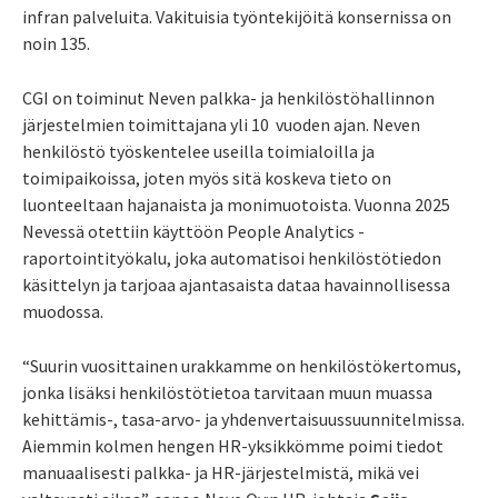
infran palveluita. Vakituisia työntekijöitä konsernissa on
noin 135.
CGI on toiminut Neven palkka- ja henkilöstöhallinnon
järjestelmien toimittajana yli 10 vuoden ajan. Neven
henkilöstö työskentelee useilla toimialoilla ja
toimipaikoissa, joten myös sitä koskeva tieto on
luonteeltaan hajanaista ja monimuotoista. Vuonna 2025
Nevessä otettiin käyttöön People Analytics -
raportointityökalu, joka automatisoi henkilöstötiedon
käsittelyn ja tarjoaa ajantasaista dataa havainnollisessa
muodossa.
“Suurin vuosittainen urakkamme on henkilöstökertomus,
jonka lisäksi henkilöstötietoa tarvitaan muun muassa
kehittämis-, tasa-arvo- ja yhdenvertaisuussuunnitelmissa.
Aiemmin kolmen hengen HR-yksikkömme poimi tiedot
manuaalisesti palkka- ja HR-järjestelmistä, mikä vei