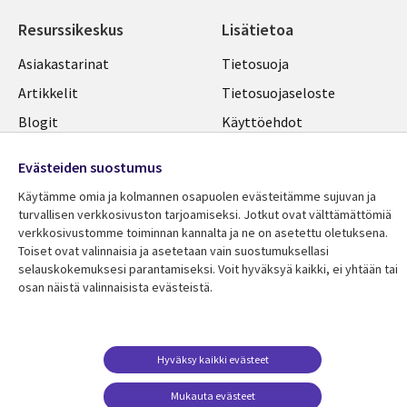
Resurssikeskus
Lisätietoa
Library
Legal
Asiakastarinat
Tietosuoja
Links
FINLAND
Artikkelit
Tietosuojaseloste
FINLAND
Blogit
Käyttöehdot
Tapahtumat
Yhteystiedot
Evästeiden suostumus
Podcastit
Evästeasetuksesi
Käytämme omia ja kolmannen osapuolen evästeitämme sujuvan ja
Viewpoints
turvallisen verkkosivuston tarjoamiseksi. Jotkut ovat välttämättömiä
verkkosivustomme toiminnan kannalta ja ne on asetettu oletuksena.
Katso lisää
Toiset ovat valinnaisia ​​ja asetetaan vain suostumuksellasi
selauskokemuksesi parantamiseksi. Voit hyväksyä kaikki, ei yhtään tai
osan näistä valinnaisista evästeistä.
Hyväksy kaikki evästeet
Mukauta evästeet