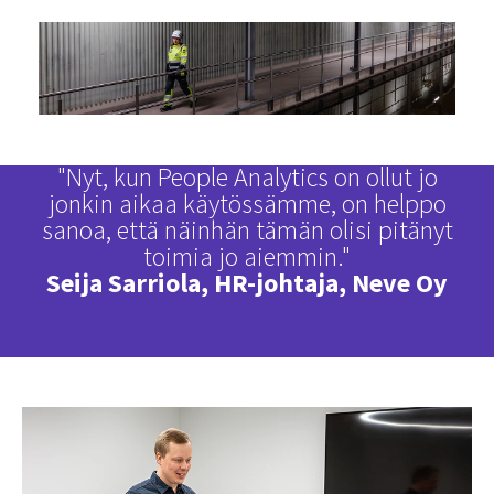
"
Nyt, kun People Analytics on ollut jo
jonkin aikaa käytössämme, on helppo
sanoa, että näinhän tämän olisi pitänyt
toimia jo aiemmin."
Seija Sarriola, HR-johtaja, Neve Oy