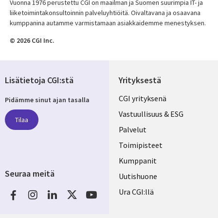
Vuonna 1976 perustettu CGI on maailman ja Suomen suurimpia IT- ja
liiketoimintakonsultoinnin palveluyhtiöitä. Oivaltavana ja osaavana
kumppanina autamme varmistamaan asiakkaidemme menestyksen.
© 2026 CGI Inc.
Lisätietoja CGI:stä
Yrityksestä
Useful
CGI yrityksenä
Pidämme sinut ajan tasalla
links
Vastuullisuus & ESG
Tilaa
FINLAND
Palvelut
Toimipisteet
Kumppanit
Seuraa meitä
Uutishuone
Social
Ura CGI:llä
Media
FINLAND