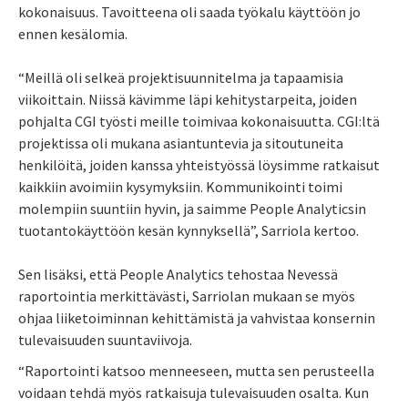
kokonaisuus. Tavoitteena oli saada työkalu käyttöön jo
ennen kesälomia.
“Meillä oli selkeä projektisuunnitelma ja tapaamisia
viikoittain. Niissä kävimme läpi kehitystarpeita, joiden
pohjalta CGI työsti meille toimivaa kokonaisuutta. CGI:ltä
projektissa oli mukana asiantuntevia ja sitoutuneita
henkilöitä, joiden kanssa yhteistyössä löysimme ratkaisut
kaikkiin avoimiin kysymyksiin. Kommunikointi toimi
molempiin suuntiin hyvin, ja saimme People Analyticsin
tuotantokäyttöön kesän kynnyksellä”, Sarriola kertoo.
Sen lisäksi, että People Analytics tehostaa Nevessä
raportointia merkittävästi, Sarriolan mukaan se myös
ohjaa liiketoiminnan kehittämistä ja vahvistaa konsernin
tulevaisuuden suuntaviivoja.
“Raportointi katsoo menneeseen, mutta sen perusteella
voidaan tehdä myös ratkaisuja tulevaisuuden osalta. Kun