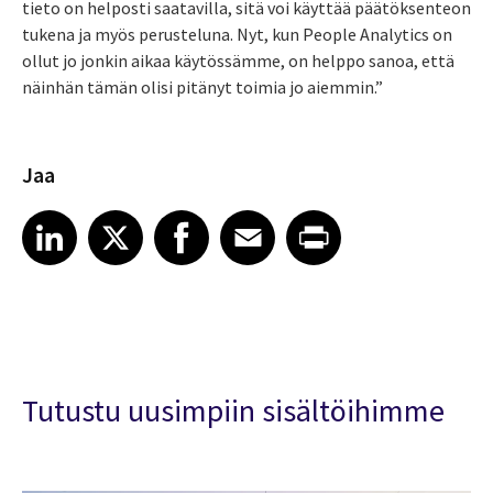
tieto on helposti saatavilla, sitä voi käyttää päätöksenteon
tukena ja myös perusteluna. Nyt, kun People Analytics on
ollut jo jonkin aikaa käytössämme, on helppo sanoa, että
näinhän tämän olisi pitänyt toimia jo aiemmin.”
Jaa
Share article on LinkedIn
Share article on X
Share article on Facebook
Share article on Email
Share article on Print
LinkedIn
X
Facebook
Email
Print
Tutustu uusimpiin sisältöihimme