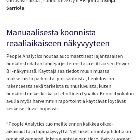
valtavasti aikaa”, sanoo Neve Oy:n HR-johtaja
Seija
Sarriola
.
Manuaalisesta koonnista
reaaliaikaiseen näkyvyyteen
People Analytics noutaa automaattisesti ajantasaisen
henkilöstödatan lähdejärjestelmistä ja esittää sen Power
BI -näkymissä. Käyttäjä saa tiedot muun muassa
maksetuista palkoista, poissaoloista, henkilöstön
rakenteesta sekä tärkeistä tunnusluvuista, kuten
henkilöstön keski-ikä ja tehollinen työaika. Koontityökalun
avulla myös harvemmin raportointia käyttävät löytävät
keskeiset luvut nopeasti.
“People Analytics tuo meille ennen kaikkea oikea-
aikaisuutta ja läpinäkyvyyttä. Nyt liiketoimintajohdolla on
omat näkymänsä, joista ajantasainen tieto löytyy suoraan