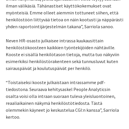
ilman välikäsiä. Tähänastiset käyttökokemukset ovat
myönteisiä. Emme olleet aiemmin tottuneet siihen, että
henkilöstöön liittyvää tietoa on näin kootusti ja näppärästi
yhden raportointijärjestelmän takana”, Sarriola sanoo.
Neven HR-osasto julkaisee intrassa kuukausittain
henkilöstökoosteen kaikkien työntekijöiden nähtäville.
Kooste ei sisällä henkilötason tietoja, mutta tuo näkyviin
esimerkiksi henkilöstörakenteen sekä tunnusluvut kuten
sairauspäivät ja koulutuspäivät per henkilö.
“Toistaiseksi kooste julkaistaan intrassamme pdf-
tiedostona. Seuraava kehitysaskel People Analyticsin
osalta voisi olla intraan suoraan tuleva yleisluontoinen,
reaaliaikainen näkymä henkilöstötiedosta. Tästä
olemmekin käyneet jo keskustelua CGI:n kanssa”, Sarriola
kertoo.