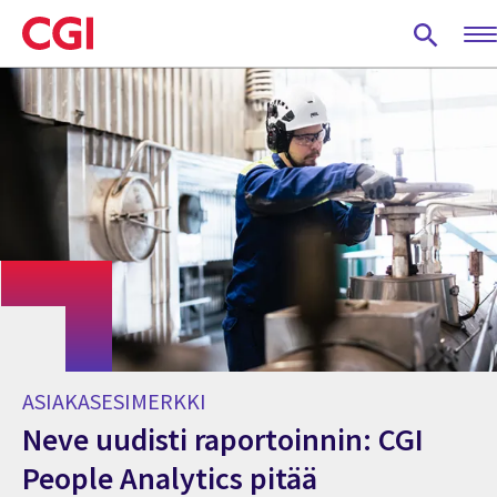
Skip
to
main
content
ASIAKASESIMERKKI
Neve uudisti raportoinnin: CGI
People Analytics pitää