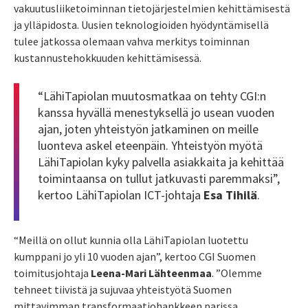
vakuutusliiketoiminnan tietojärjestelmien kehittämisestä
ja ylläpidosta. Uusien teknologioiden hyödyntämisellä
tulee jatkossa olemaan vahva merkitys toiminnan
kustannustehokkuuden kehittämisessä.
“LähiTapiolan muutosmatkaa on tehty CGI:n
kanssa hyvällä menestyksellä jo usean vuoden
ajan, joten yhteistyön jatkaminen on meille
luonteva askel eteenpäin. Yhteistyön myötä
LähiTapiolan kyky palvella asiakkaita ja kehittää
toimintaansa on tullut jatkuvasti paremmaksi”,
kertoo LähiTapiolan ICT-johtaja
Esa Tihilä
.
“Meillä on ollut kunnia olla LähiTapiolan luotettu
kumppani jo yli 10 vuoden ajan”, kertoo CGI Suomen
toimitusjohtaja
Leena-Mari Lähteenmaa
. ”Olemme
tehneet tiivistä ja sujuvaa yhteistyötä Suomen
mittavimman transformaatiohankkeen parissa.