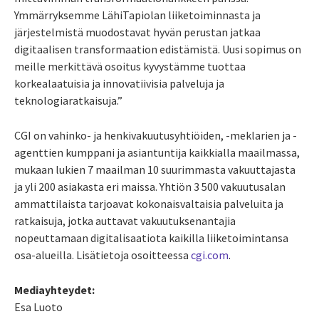
Ymmärryksemme LähiTapiolan liiketoiminnasta ja
järjestelmistä muodostavat hyvän perustan jatkaa
digitaalisen transformaation edistämistä. Uusi sopimus on
meille merkittävä osoitus kyvystämme tuottaa
korkealaatuisia ja innovatiivisia palveluja ja
teknologiaratkaisuja.”
CGI on vahinko- ja henkivakuutusyhtiöiden, -meklarien ja -
agenttien kumppani ja asiantuntija kaikkialla maailmassa,
mukaan lukien 7 maailman 10 suurimmasta vakuuttajasta
ja yli 200 asiakasta eri maissa. Yhtiön 3 500 vakuutusalan
ammattilaista tarjoavat kokonaisvaltaisia palveluita ja
ratkaisuja, jotka auttavat vakuutuksenantajia
nopeuttamaan digitalisaatiota kaikilla liiketoimintansa
osa-alueilla. Lisätietoja osoitteessa
cgi.com
.
Mediayhteydet:
Esa Luoto