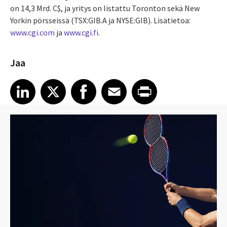
on 14,3 Mrd. C$, ja yritys on listattu Toronton sekä New
Yorkin pörsseissä (TSX:GIB.A ja NYSE:GIB). Lisätietoa:
www.cgi.com
ja
www.cgi.fi
.
Jaa
Share article on LinkedIn
Share article on X
Share article on Facebook
Share article on Email
Share article on Print
LinkedIn
X
Facebook
Email
Print