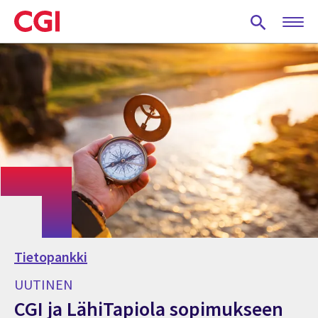
Skip
to
main
content
Tietopankki
UUTINEN
CGI ja LähiTapiola sopimukseen