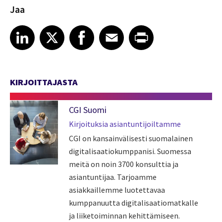
Jaa
Share article on LinkedIn
Share article on X
Share article on Facebook
Share article on Email
Share article on Print
LinkedIn
X
Facebook
Email
Print
KIRJOITTAJASTA
CGI Suomi
Kirjoituksia asiantuntijoiltamme
CGI on kansainvälisesti suomalainen
digitalisaatiokumppanisi. Suomessa
meitä on noin 3700 konsulttia ja
asiantuntijaa. Tarjoamme
asiakkaillemme luotettavaa
kumppanuutta digitalisaatiomatkalle
ja liiketoiminnan kehittämiseen.