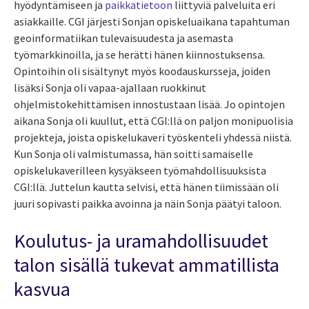
hyödyntämiseen ja
paikkatietoon
liittyviä palveluita eri
asiakkaille. CGI järjesti Sonjan opiskeluaikana
tapahtuman
geoinformatiikan tulevaisuudesta ja asemasta
työmarkkinoilla,
ja se herätti hänen kiinnostuksensa.
Opintoihin oli sisältynyt myös
koodauskursseja, joiden
lisäksi Sonja oli vapaa-ajallaan ruokkinut
ohjelmistokehittämisen innostustaan lisää. Jo opintojen
aikana Sonja oli kuullut, että CGI:llä on paljon monipuolisia
projekteja, joista opiskelukaveri työskenteli yhdessä niistä.
Kun Sonja oli valmistumassa, hän soitti samaiselle
opiskelukaverilleen kysyäkseen työmahdollisuuksista
CGI:llä. Juttelun kautta selvisi, että hänen tiimissään oli
juuri sopivasti paikka avoinna ja näin Sonja päätyi taloon.
Koulutus- ja uramahdollisuudet
talon sisällä tukevat ammatillista
kasvua