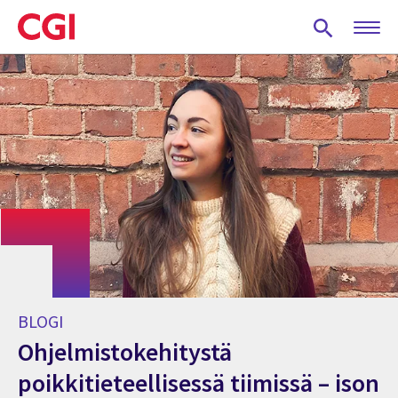
Skip
to
main
content
BLOGI
Ohjelmistokehitystä
poikkitieteellisessä tiimissä – ison