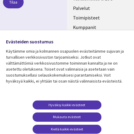
Tilaa
FINLAND
Palvelut
Toimipisteet
Kumppanit
Seuraa meitä
Uutishuone
Evästeiden suostumus
Social
Ura CGI:llä
Käytämme omia ja kolmannen osapuolen evästeitämme sujuvan ja
Media
turvallisen verkkosivuston tarjoamiseksi. Jotkut ovat
FINLAND
välttämättömiä verkkosivustomme toiminnan kannalta ja ne on
asetettu oletuksena. Toiset ovat valinnaisia ​​ja asetetaan vain
Resurssikeskus
Lisätietoa
suostumuksellasi selauskokemuksesi parantamiseksi. Voit
hyväksyä kaikki, ei yhtään tai osan näistä valinnaisista evästeistä.
Library
Legal
Asiakastarinat
Tietosuoja
Links
FINLAND
Artikkelit
Tietosuojaseloste
FINLAND
Blogit
Käyttöehdot
Hyväksy kaikki evästeet
Tapahtumat
Yhteystiedot
Mukauta evästeet
Podcastit
Evästeasetuksesi
Kiellä kaikki evästeet
Viewpoints