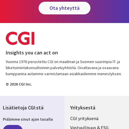
ota yhteyttä
Insights you can act on
Vuonna 1976 perustettu CGI on maailman ja Suomen suurimpia IT- ja
liiketoimintakonsultoinnin palveluyhtiöitä. Oivaltavana ja osaavana
kumppanina autamme varmistamaan asiakkaidemme menestyksen.
© 2026 CGI Inc.
Lisätietoja CGI:stä
Yrityksestä
Useful
CGI yrityksenä
Pidämme sinut ajan tasalla
links
Vastuullisuus & ESG