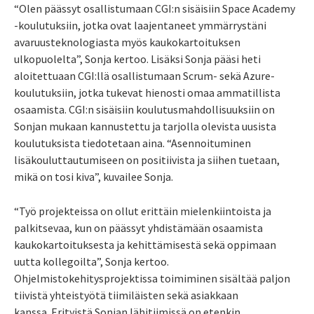
“Olen päässyt osallistumaan CGI:n sisäisiin Space Academy
-koulutuksiin, jotka ovat laajentaneet ymmärrystäni
avaruusteknologiasta myös kaukokartoituksen
ulkopuolelta”, Sonja kertoo. Lisäksi Sonja pääsi heti
aloitettuaan CGI:llä osallistumaan Scrum- sekä Azure-
koulutuksiin, jotka tukevat hienosti omaa ammatillista
osaamista. CGI:n sisäisiin koulutusmahdollisuuksiin on
Sonjan mukaan kannustettu ja tarjolla olevista uusista
koulutuksista tiedotetaan aina. “Asennoituminen
lisäkouluttautumiseen on positiivista ja siihen tuetaan,
mikä on tosi kiva”, kuvailee Sonja.
“Työ projekteissa on ollut erittäin mielenkiintoista ja
palkitsevaa, kun on päässyt yhdistämään osaamista
kaukokartoituksesta ja kehittämisestä sekä oppimaan
uutta kollegoilta”, Sonja kertoo.
Ohjelmistokehitysprojektissa toimiminen sisältää paljon
tiivistä yhteistyötä tiimiläisten sekä asiakkaan
kanssa. Erityistä Sonjan lähitiimissä on etenkin