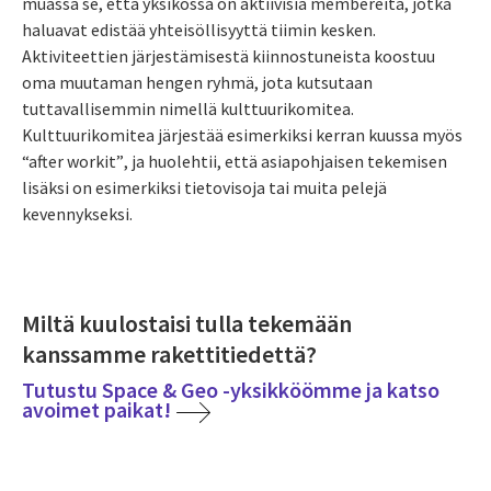
muassa se, että yksikössä
on aktiivisia membereitä, jotka
haluavat edistää yhteisöllisyyttä tiimin kesken
.
Aktiviteettien järjestämisestä kiinnostuneista koostuu
oma muutaman hengen ryhmä, jota kutsutaan
tuttavallisemmin nimellä kulttuurikomitea.
Kulttuurikomitea järjestää esimerkiksi kerran kuussa myös
“after workit”
, ja huolehtii, että asiapohjaisen tekemisen
lisäksi on esimerkiksi tietovisoja tai muita pelejä
kevennykseksi.
Miltä kuulostaisi tulla tekemään
kanssamme rakettitiedettä?
Tutustu Space & Geo -yksikköömme ja katso
avoimet paikat!