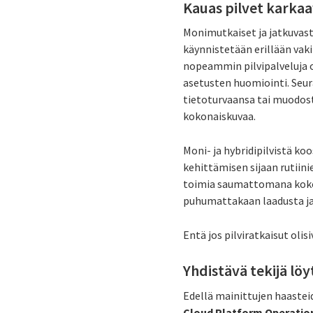
Kauas pilvet karka
Monimutkaiset ja jatkuvasti
käynnistetään erillään vak
nopeammin pilvipalveluja o
asetusten huomiointi. Seu
tietoturvaansa tai muodos
kokonaiskuvaa.
Moni- ja hybridipilvistä ko
kehittämisen sijaan rutiini
toimia saumattomana kokona
puhumattakaan laadusta ja t
Entä jos pilviratkaisut olis
Yhdistävä tekijä löy
Edellä mainittujen haasteid
Cloud Platform Operatio