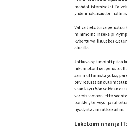
mahdollistamiseksi. Palvel
yhdenmukaisuuden hallinna
Vahva tietoturva perustuu
minimointiin sekä pilviymp
kyberturvallisuuskeskusten
alueilla.
Jatkuva optimointi pitää k
liikennetuntien perusteell
sammuttamista yöksi, pare
pilviresurssien automaatti
vaan käyttöön voidaan otta
varmistamaan, että sääntely
pankki-, terveys- ja rahoit
hyödyntäviin ratkaisuihin.
Liiketoiminnan ja IT: