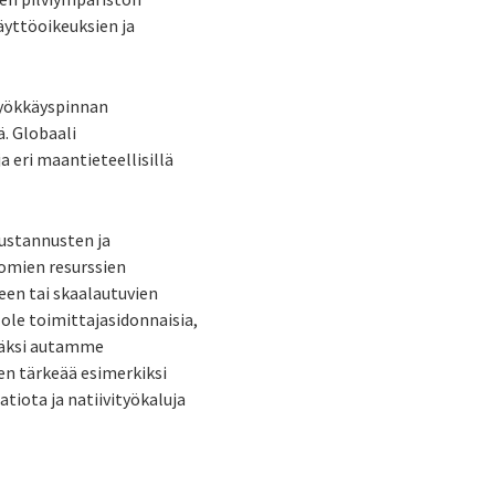
äyttöoikeuksien ja
hyökkäyspinnan
. Globaali
 eri maantieteellisillä
kustannusten ja
tomien resurssien
en tai skaalautuvien
 ole toimittajasidonnaisia,
isäksi autamme
sen tärkeää esimerkiksi
tiota ja natiivityökaluja