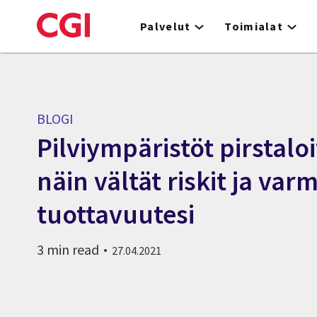
Skip
to
Palvelut
Toimialat
main
content
BLOGI
Pilviympäristöt pirstalo
näin vältät riskit ja varm
tuottavuutesi
3 min read
27.04.2021