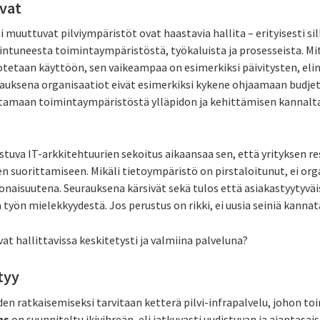
avat
 muuttuvat pilviympäristöt ovat haastavia hallita – erityisesti sil
iintuneesta toimintaympäristöstä, työkaluista ja prosesseista. 
tetaan käyttöön, sen vaikeampaa on esimerkiksi päivitysten, elin
rauksena organisaatiot eivät esimerkiksi kykene ohjaamaan budj
tamaan toimintaympäristöstä ylläpidon ja kehittämisen kannalta
ostuva IT-arkkitehtuurien sekoitus aikaansaa sen, että yrityksen re
en suorittamiseen. Mikäli tietoympäristö on pirstaloitunut, ei or
isuutena. Seurauksena kärsivät sekä tulos että asiakastyytyväisy
yön mielekkyydestä. Jos perustus on rikki, ei uusia seiniä kannat
ivat hallittavissa keskitetysti ja valmiina palveluna?
tyy
en ratkaisemiseksi tarvitaan ketterä pilvi-infrapalvelu, johon to
ns
on suunniteltu ikivihreän, eli jatkuvasti uudistuvan ja ajantasa