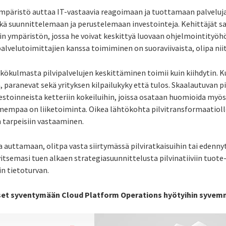
viympäristö auttaa IT-vastaavia reagoimaan ja tuottamaan palvel
kä suunnittelemaan ja perustelemaan investointeja. Kehittäjät s
vin ympäristön, jossa he voivat keskittyä luovaan ohjelmointityöhö
palvelutoimittajien kanssa toimiminen on suoraviivaista, olipa niit
kökulmasta pilvipalvelujen keskittäminen toimii kuin kiihdytin. 
ranevat sekä yrityksen kilpailukyky että tulos. Skaalautuvan p
vestoinneista ketteriin kokeiluihin, joissa osataan huomioida myö
empaa on liiketoiminta. Oikea lähtökohta pilvitransformaatiolle
n tarpeisiin vastaaminen.
auttamaan, olitpa vasta siirtymässä pilviratkaisuihin tai edennyt 
tsemasi tuen alkaen strategiasuunnittelusta pilvinatiiviin tuote-
in tietoturvan.
t syventymään Cloud Platform Operations hyötyihin syvem