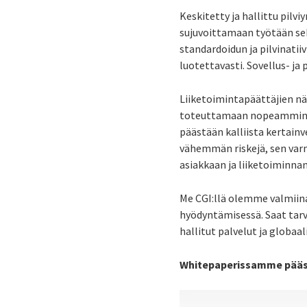
Keskitetty ja hallittu pil
sujuvoittamaan työtään se
standardoidun ja pilvinatii
luotettavasti. Sovellus- ja 
Liiketoimintapäättäjien nä
toteuttamaan nopeammin, pa
päästään kalliista kertain
vähemmän riskejä, sen varm
asiakkaan ja liiketoiminna
Me CGI:llä olemme valmiina 
hyödyntämisessä. Saat tarvi
hallitut palvelut ja globaal
Whitepaperissamme pääse