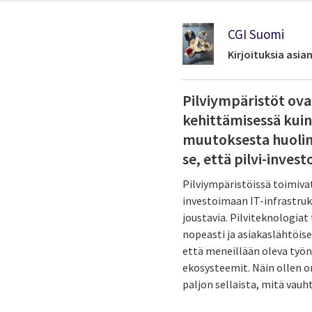
CGI Suomi
Kirjoituksia asi
Pilviympäristöt ova
kehittämisessä kuin
muutoksesta huolimat
se, että pilvi-inve
Pilviympäristöissä toimiva
investoimaan IT-infrastrukt
joustavia. Pilviteknologia
nopeasti ja asiakaslähtöis
että meneillään oleva työn 
ekosysteemit. Näin ollen o
paljon sellaista, mitä vau