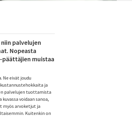
niin palvelujen
mat. Nopeasta
IT-päättäjien muistaa
. Ne eivät joudu
a kustannustehokkaita ja
en palvelujen tuottamista
a kuvassa voidaan sanoa,
ät myös arvoketjut ja
altaisemmin. Kuitenkin on