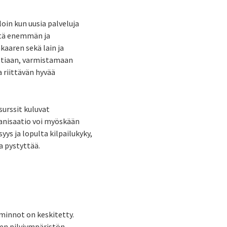
loin kun uusia palveluja
Mitä enemmän ja
kaaren sekä lain ja
ettiaan, varmistamaan
 riittävän hyvää
surssit kuluvat
ganisaatio voi myöskään
ys ja lopulta kilpailukyky,
a pystyttää.
iminnot on keskitetty.
isen pilviympäristön