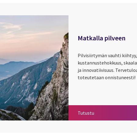
Matkalla pilveen
Pilvisiirtymän vauhti kiihtyy
kustannustehokkuus, skaalau
ja innovatiivisuus. Tervetul
toteutetaan onnistuneesti!
Matkalla pilveen
Tutustu