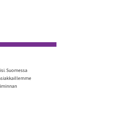
isi. Suomessa
 asiakkaillemme
oiminnan