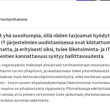
antuntijoiltamme
t yhä suositumpia, sillä niiden tarjoamat hyödyt 
 IT-järjestelmien uudistamisessa ovat kiistatto
ta, ja erityisesti siksi, tulee liiketoiminta- ja 
stointien kannattavuus syntyy hallittavuudesta.
t organisaatiot maksavat ainoastaan tarvitsemistaan resursseista
uuriin tai sen ylläpitoon, ja skaalautuvuus tekee pilviratkaisuist
t tukevat myös ketterää ohjelmistokehitystä, mikä merkitsee uusi
esti – toisin sanoen kilpailukykyisempää liiketoimintaa. Isommass
muutos on pilvialustoista riippuvaista. Pilviratkaisuja edellyttäv
n selvää, että pilveen siirtyminen tulee jatkumaan yhä kokonaisv
htisokeus voi estää näkemästä.