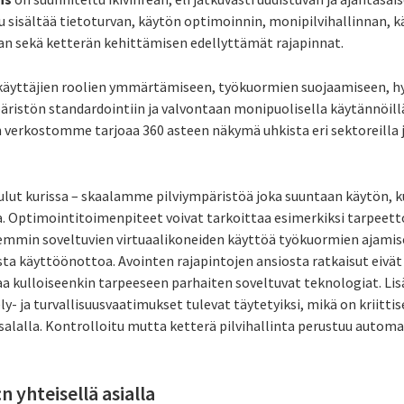
u sisältää tietoturvan, käytön optimoinnin, monipilvihallinnan, k
n sekä ketterän kehittämisen edellyttämät rajapinnat.
 käyttäjien roolien ymmärtämiseen, työkuormien suojaamiseen, 
äristön standardointiin ja valvontaan monipuolisella käytännöillä
 verkostomme tarjoaa 360 asteen näkymä uhkista eri sektoreilla ja
ulut kurissa – skaalamme pilviympäristöä joka suuntaan käytön, 
a. Optimointitoimenpiteet voivat tarkoittaa esimerkiksi tarpeet
mmin soveltuvien virtuaalikoneiden käyttöä työkuormien ajamise
sta käyttöönottoa. Avointen rajapintojen ansiosta ratkaisut eivät
a kulloiseenkin tarpeeseen parhaiten soveltuvat teknologiat. L
- ja turvallisuusvaatimukset tulevat täytetyiksi, mikä on kriitti
usalalla. Kontrolloitu mutta ketterä pilvihallinta perustuu automaa
n yhteisellä asialla