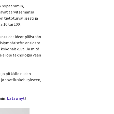
uja nopeammin,
aavat tarvitsemansa
n tietoturvallisesti ja
ä 10 tai 100.
Kun uudet ideat päästään
ilviympäristön ansiosta
s kokonaiskuva. Ja mitä
 ei ole teknologia vaan
jo pitkälle niiden
 ja sovelluskehitykseen,
min.
Lataa nyt
!