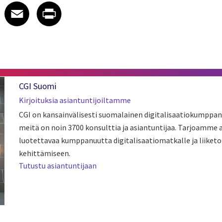
 on LinkedIn
icle on X
e article on Facebook
Share article on Email
Share article on Print
Facebook
Email
Print
CGI Suomi
Kirjoituksia asiantuntijoiltamme
CGI on kansainvälisesti suomalainen digitalisaatiokumppan
meitä on noin 3700 konsulttia ja asiantuntijaa. Tarjoamme
luotettavaa kumppanuutta digitalisaatiomatkalle ja liiket
kehittämiseen.
Tutustu asiantuntijaan