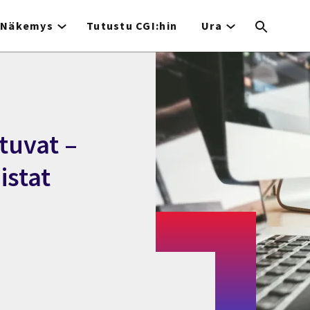
Näkemys
Tutustu CGI:hin
Ura
ituvat –
istat