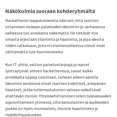
Näkökulmia suoraan kohderyhmältä
Hackathonin lopputuloksista näki sen, että nuorten
ottaminen mukaan palveluiden ideointiin jo varhaisessa
vaiheessa tuo arvokasta näkemystä. He tietävät itse
omasta arjestaan tilanteita ja haasteita, ja jopa ideoita
niiden ratkaisuun, joita eri elämänvaiheessa olevat eivät
välttämättä tule huomioineeksi.
Kun IT-yhtiö, valtion palveluntarjoaja ja nuoret
lyöttäytyivät yhteen hackathonissa, saivat kaikki
arvokkaita oppeja toisiltaan, tärkeän aiheen äärellä.
Ideoinnin keskiössä olivat nuorten todelliset, arkipäivän
haasteet, jotka tutkimustulosten valossa vaikuttavat
yllättävän moniin. Yhteiskehittäminen onkin tulevaisuuden
sujuvoittamisen ytimessä, sillä kansalaisten ja asukkaiden
joukko on hyvin moninainen, monine haasteineen ja
mahdollisuuksineen.