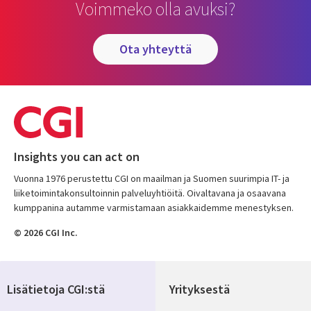
Voimmeko olla avuksi?
ota yhteyttä
Insights you can act on
Vuonna 1976 perustettu CGI on maailman ja Suomen suurimpia IT- ja
liiketoimintakonsultoinnin palveluyhtiöitä. Oivaltavana ja osaavana
kumppanina autamme varmistamaan asiakkaidemme menestyksen.
© 2026 CGI Inc.
Lisätietoja CGI:stä
Yrityksestä