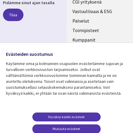
Useful
CGI yrityksenä
Pidämme sinut ajan tasalla
links
Vastuullisuus & ESG
Tilaa
FINLAND
Palvelut
Toimipisteet
Kumppanit
Seuraa meitä
Uutishuone
Evästeiden suostumus
Social
Ura CGI:llä
Käytämme omia ja kolmannen osapuolen evästeitämme sujuvan ja
Media
turvallisen verkkosivuston tarjoamiseksi. Jotkut ovat
FINLAND
välttämättömiä verkkosivustomme toiminnan kannalta ja ne on
asetettu oletuksena. Toiset ovat valinnaisia ​​ja asetetaan vain
Resurssikeskus
Lisätietoa
suostumuksellasi selauskokemuksesi parantamiseksi. Voit
hyväksyä kaikki, ei yhtään tai osan näistä valinnaisista evästeistä.
Library
Legal
Asiakastarinat
Tietosuoja
Links
FINLAND
Artikkelit
Tietosuojaseloste
FINLAND
Blogit
Käyttöehdot
Hyväksy kaikki evästeet
Tapahtumat
Yhteystiedot
Mukauta evästeet