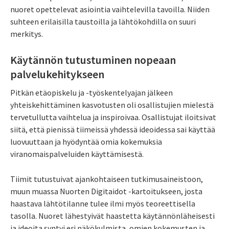
nuoret opettelevat asiointia vaihtelevilla tavoilla. Niiden
suhteen erilaisilla taustoilla ja lähtökohdilla on suuri
merkitys.
Käytännön tutustuminen nopeaan
palvelukehitykseen
Pitkän etäopiskelu ja -työskentelyajan jälkeen
yhteiskehittäminen kasvotusten oli osallistujien mielestä
tervetullutta vaihtelua ja inspiroivaa. Osallistujat iloitsivat
siitä, että pienissä tiimeissä yhdessä ideoidessa sai käyttää
luovuuttaan ja hyödyntää omia kokemuksia
viranomaispalveluiden käyttämisestä.
Tiimit tutustuivat ajankohtaiseen tutkimusaineistoon,
muun muassa Nuorten Digitaidot -kartoitukseen, josta
haastava lähtötilanne tulee ilmi myös teoreettisella
tasolla. Nuoret lähestyivät haastetta käytännönläheisesti
ja ideoita syntyi eri näkökulmista, omien kokemusten ja