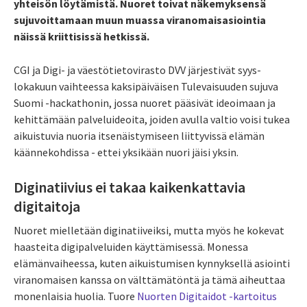
yhteisön löytämistä. Nuoret toivat näkemyksensä
sujuvoittamaan muun muassa viranomaisasiointia
näissä kriittisissä hetkissä.
CGI ja Digi- ja väestötietovirasto DVV järjestivät syys-
lokakuun vaihteessa kaksipäiväisen Tulevaisuuden sujuva
Suomi -hackathonin, jossa nuoret pääsivät ideoimaan ja
kehittämään palveluideoita, joiden avulla valtio voisi tukea
aikuistuvia nuoria itsenäistymiseen liittyvissä elämän
käännekohdissa - ettei yksikään nuori jäisi yksin.
Diginatiivius ei takaa kaikenkattavia
digitaitoja
Nuoret mielletään diginatiiveiksi, mutta myös he kokevat
haasteita digipalveluiden käyttämisessä. Monessa
elämänvaiheessa, kuten aikuistumisen kynnyksellä asiointi
viranomaisen kanssa on välttämätöntä ja tämä aiheuttaa
monenlaisia huolia. Tuore
Nuorten Digitaidot -kartoitus