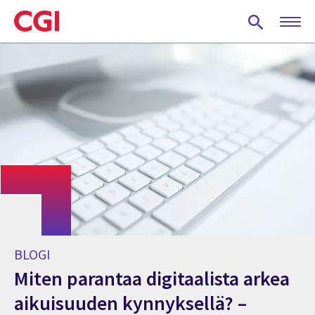
Skip
to
main
content
BLOGI
Miten parantaa digitaalista arkea
aikuisuuden kynnyksellä? –