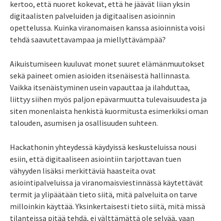
kertoo, että nuoret kokevat, että he jäävät liian yksin
digitaalisten palveluiden ja digitaalisen asioinnin
opettelussa. Kuinka viranomaisen kanssa asioinnista voisi
tehdä saavutettavampaa ja miellyttävämpää?
Aikuistumiseen kuuluvat monet suuret elämänmuutokset
sekä paineet omien asioiden itsenäisestä hallinnasta.
Vaikka itsenäistyminen usein vapauttaa ja ilahduttaa,
liittyy siihen myös paljon epävarmuutta tulevaisuudesta ja
siten monenlaista henkistä kuormitusta esimerkiksi oman
talouden, asumisen ja osallisuuden suhteen.
Hackathonin yhteydessä käydyissä keskusteluissa nousi
esiin, että digitaaliseen asiointiin tarjottavan tuen
vähyyden lisäksi merkittäviä haasteita ovat
asiointipalveluissa ja viranomaisviestinnässä käytettävät
termit ja ylipäätään tieto siitä, mitä palveluita on tarve
milloinkin käyttää. Yksinkertaisesti tieto siitä, mitä missä
tilanteissa pitää tehdä, ei välttämättä ole selvää, vaan