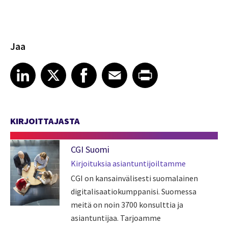
Jaa
Share article on LinkedIn
Share article on X
Share article on Facebook
Share article on Email
Share article on Print
LinkedIn
X
Facebook
Email
Print
KIRJOITTAJASTA
CGI Suomi
Kirjoituksia asiantuntijoiltamme
CGI on kansainvälisesti suomalainen
digitalisaatiokumppanisi. Suomessa
meitä on noin 3700 konsulttia ja
asiantuntijaa. Tarjoamme