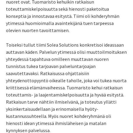
nuoret ovat. Tuomaristo kehuikin ratkaisun
toteuttamiskelpoisuutta sekä hienosti paketoitua
konseptia ja innostavaa esitystä. Tiimi oli kohderyhmän
ytimessä huomioimalla avaintekijänä tuen tarpeessa
olevien nuorten tavoittamisen.
Toiseksi tullut tiimi Solea Solutions konkretisoi ideassaan
auttavan käden. Palvelun ytimessä olisi muuttoilmoituksen
yhteydessä tapahtuva omilleen muuttavan nuoren
tunnistus tukea tarjoavan palveluntarjoajan
saavutettavaksi. Ratkaisussa ohjattaisiin
yhteydenottopyyntö oikealle taholle, joka voi tukea nuorta
kriittisessä elämänvaiheessa. Tuomaristo kehui ratkaisun
toteuttamis- ja laajentamiskelpoisuutta ja hyvää esitystä.
Ratkaisun tarve nähtiin ilmiselvänä, ja toteutus yllätti
yksinkertaisuudellaan ja erinomaisella hyöty-
kustannussuhteella. Myös nuoret kohderyhmänä oli
hienosti idean ytimessä ihmisläheisen ja matalan
kynnyksen palvelussa.