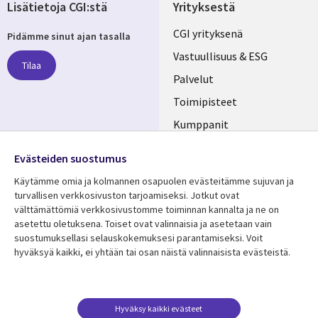
Lisätietoja CGI:stä
Yrityksestä
Useful
CGI yrityksenä
Pidämme sinut ajan tasalla
links
Vastuullisuus & ESG
Tilaa
FINLAND
Palvelut
Toimipisteet
Kumppanit
Seuraa meitä
Uutishuone
Evästeiden suostumus
Social
Ura CGI:llä
Käytämme omia ja kolmannen osapuolen evästeitämme sujuvan ja
Media
turvallisen verkkosivuston tarjoamiseksi. Jotkut ovat
FINLAND
välttämättömiä verkkosivustomme toiminnan kannalta ja ne on
asetettu oletuksena. Toiset ovat valinnaisia ​​ja asetetaan vain
Resurssikeskus
Lisätietoa
suostumuksellasi selauskokemuksesi parantamiseksi. Voit
hyväksyä kaikki, ei yhtään tai osan näistä valinnaisista evästeistä.
Library
Legal
Asiakastarinat
Tietosuoja
Links
FINLAND
Artikkelit
Tietosuojaseloste
FINLAND
Blogit
Käyttöehdot
Hyväksy kaikki evästeet