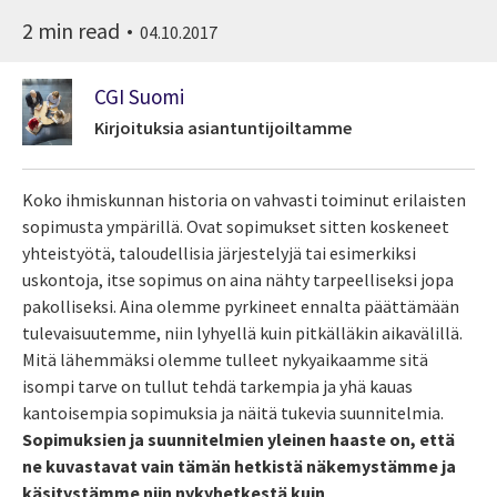
2 min read
04.10.2017
CGI Suomi
Kirjoituksia asiantuntijoiltamme
Koko ihmiskunnan historia on vahvasti toiminut erilaisten
sopimusta ympärillä. Ovat sopimukset sitten koskeneet
yhteistyötä, taloudellisia järjestelyjä tai esimerkiksi
uskontoja, itse sopimus on aina nähty tarpeelliseksi jopa
pakolliseksi. Aina olemme pyrkineet ennalta päättämään
tulevaisuutemme, niin lyhyellä kuin pitkälläkin aikavälillä.
Mitä lähemmäksi olemme tulleet nykyaikaamme sitä
isompi tarve on tullut tehdä tarkempia ja yhä kauas
kantoisempia sopimuksia ja näitä tukevia suunnitelmia.
Sopimuksien ja suunnitelmien yleinen haaste on, että
ne kuvastavat vain tämän hetkistä näkemystämme ja
käsitystämme niin nykyhetkestä kuin