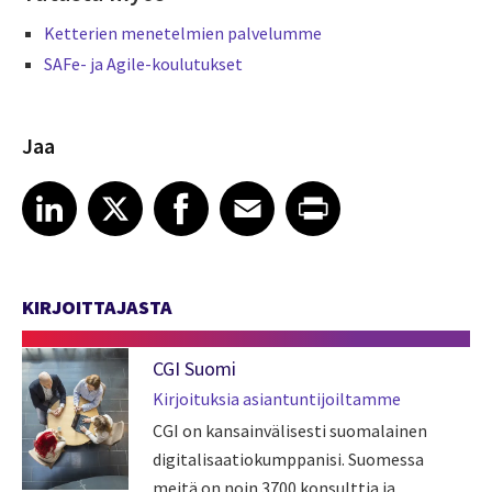
Ketterien menetelmien palvelumme
SAFe- ja Agile-koulutukset
Jaa
Share article on LinkedIn
Share article on X
Share article on Facebook
Share article on Email
Share article on Print
LinkedIn
X
Facebook
Email
Print
KIRJOITTAJASTA
CGI Suomi
Kirjoituksia asiantuntijoiltamme
CGI on kansainvälisesti suomalainen
digitalisaatiokumppanisi. Suomessa
meitä on noin 3700 konsulttia ja