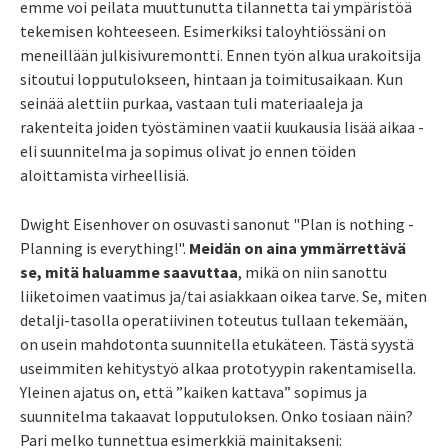
emme voi peilata muuttunutta tilannetta tai ympäristöä
tekemisen kohteeseen. Esimerkiksi taloyhtiössäni on
meneillään julkisivuremontti. Ennen työn alkua urakoitsija
sitoutui lopputulokseen, hintaan ja toimitusaikaan. Kun
seinää alettiin purkaa, vastaan tuli materiaaleja ja
rakenteita joiden työstäminen vaatii kuukausia lisää aikaa -
eli suunnitelma ja sopimus olivat jo ennen töiden
aloittamista virheellisiä.
Dwight Eisenhover on osuvasti sanonut "Plan is nothing -
Planning is everything!".
Meidän on aina ymmärrettävä
se, mitä haluamme saavuttaa
, mikä on niin sanottu
liiketoimen vaatimus ja/tai asiakkaan oikea tarve. Se, miten
detalji-tasolla operatiivinen toteutus tullaan tekemään,
on usein mahdotonta suunnitella etukäteen. Tästä syystä
useimmiten kehitystyö alkaa prototyypin rakentamisella.
Yleinen ajatus on, että ”kaiken kattava” sopimus ja
suunnitelma takaavat lopputuloksen. Onko tosiaan näin?
Pari melko tunnettua esimerkkiä mainitakseni: