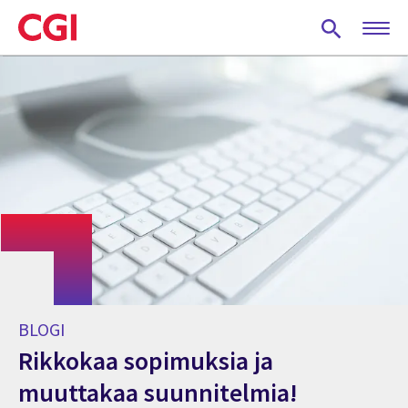
Skip
to
main
content
BLOGI
Rikkokaa sopimuksia ja
muuttakaa suunnitelmia!