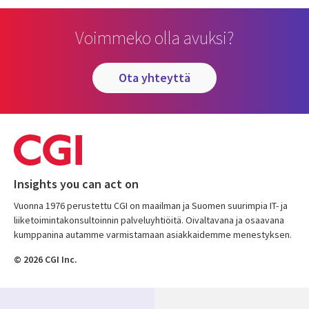
Voimmeko olla avuksi?
ota yhteyttä
Insights you can act on
Vuonna 1976 perustettu CGI on maailman ja Suomen suurimpia IT- ja
liiketoimintakonsultoinnin palveluyhtiöitä. Oivaltavana ja osaavana
kumppanina autamme varmistamaan asiakkaidemme menestyksen.
© 2026 CGI Inc.