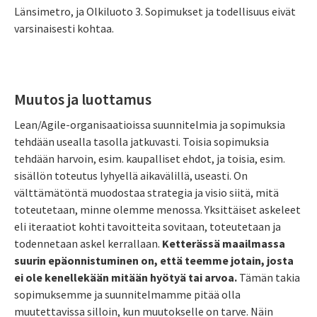
Länsimetro, ja Olkiluoto 3. Sopimukset ja todellisuus eivät
varsinaisesti kohtaa.
Muutos ja luottamus
Lean/Agile-organisaatioissa suunnitelmia ja sopimuksia
tehdään usealla tasolla jatkuvasti. Toisia sopimuksia
tehdään harvoin, esim. kaupalliset ehdot, ja toisia, esim.
sisällön toteutus lyhyellä aikavälillä, useasti. On
välttämätöntä muodostaa strategia ja visio siitä, mitä
toteutetaan, minne olemme menossa. Yksittäiset askeleet
eli iteraatiot kohti tavoitteita sovitaan, toteutetaan ja
todennetaan askel kerrallaan.
Ketterässä maailmassa
suurin epäonnistuminen on, että teemme jotain, josta
ei ole kenellekään mitään hyötyä tai arvoa.
Tämän takia
sopimuksemme ja suunnitelmamme pitää olla
muutettavissa silloin, kun muutokselle on tarve. Näin