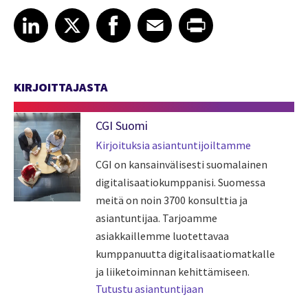
Share article on LinkedIn
Share article on X
Share article on Facebook
Share article on Email
Share article on Print
LinkedIn
X
Facebook
Email
Print
KIRJOITTAJASTA
CGI Suomi
Kirjoituksia asiantuntijoiltamme
CGI on kansainvälisesti suomalainen
digitalisaatiokumppanisi. Suomessa
meitä on noin 3700 konsulttia ja
asiantuntijaa. Tarjoamme
asiakkaillemme luotettavaa
kumppanuutta digitalisaatiomatkalle
ja liiketoiminnan kehittämiseen.
Tutustu asiantuntijaan