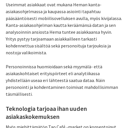
Useimmat asiakkaat ovat mukana Heman kanta-
asiakasohjelmassa ja kaupassa asiointi tapahtuu
pääsääntöisesti mobiilisovelluksen avulla, myös kivijalassa.
Kanta-asiakasohjelman kautta keräämänsä datan ja sen
analysoinnin ansiosta Hema tuntee asiakkaansa hyvin.
Yritys pystyy tarjoamaan asiakkailleen tarkasti
kohdennettua sisältöä sekä personoituja tarjouksia ja
nostoja valikoimista.
Personoinnissa huomioidaan sekä myymälä- että
asiakaskohtaiset erityispiirteet eli analytiikassa
yhdistellään useaa eri lähteestä saatua dataa. Näin
personointi ja kohdentaminen toimivat mahdollisimman
täsmällisesti.
Teknologia tarjoaa ihan uuden
asiakaskokemuksen
Myös miehittämätön Tao Café -market on konseptoinut