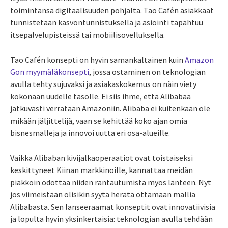
toimintansa digitaalisuuden pohjalta. Tao Cafén asiakkaat
tunnistetaan kasvontunnistuksella ja asiointi tapahtuu
itsepalvelupisteissä tai mobiilisovelluksella.
Tao Cafén konsepti on hyvin samankaltainen kuin
Amazon
Gon myymäläkonsepti
, jossa ostaminen on teknologian
avulla tehty sujuvaksi ja asiakaskokemus on näin viety
kokonaan uudelle tasolle. Ei siis ihme, että Alibabaa
jatkuvasti verrataan Amazoniin. Alibaba ei kuitenkaan ole
mikään jäljittelijä, vaan se kehittää koko ajan omia
bisnesmalleja ja innovoi uutta eri osa-alueille.
Vaikka Alibaban kivijalkaoperaatiot ovat toistaiseksi
keskittyneet Kiinan markkinoille, kannattaa meidän
piakkoin odottaa niiden rantautumista myös länteen. Nyt
jos viimeistään olisikin syytä herätä ottamaan mallia
Alibabasta. Sen lanseeraamat konseptit ovat innovatiivisia
ja lopulta hyvin yksinkertaisia: teknologian avulla tehdään