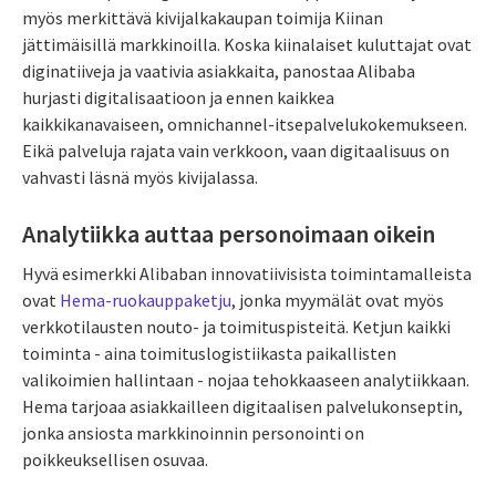
myös merkittävä kivijalkakaupan toimija Kiinan
jättimäisillä markkinoilla. Koska kiinalaiset kuluttajat ovat
diginatiiveja ja vaativia asiakkaita, panostaa Alibaba
hurjasti digitalisaatioon ja ennen kaikkea
kaikkikanavaiseen, omnichannel-itsepalvelukokemukseen.
Eikä palveluja rajata vain verkkoon, vaan digitaalisuus on
vahvasti läsnä myös kivijalassa.
Analytiikka auttaa personoimaan oikein
Hyvä esimerkki Alibaban innovatiivisista toimintamalleista
ovat
Hema-ruokauppaketju
, jonka myymälät ovat myös
verkkotilausten nouto- ja toimituspisteitä. Ketjun kaikki
toiminta - aina toimituslogistiikasta paikallisten
valikoimien hallintaan - nojaa tehokkaaseen analytiikkaan.
Hema tarjoaa asiakkailleen digitaalisen palvelukonseptin,
jonka ansiosta markkinoinnin personointi on
poikkeuksellisen osuvaa.