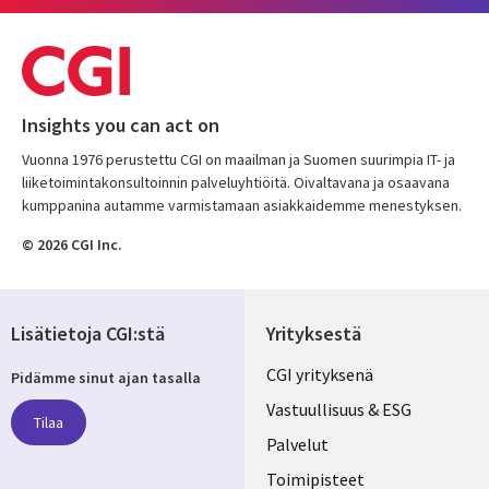
Insights you can act on
Vuonna 1976 perustettu CGI on maailman ja Suomen suurimpia IT- ja
liiketoimintakonsultoinnin palveluyhtiöitä. Oivaltavana ja osaavana
kumppanina autamme varmistamaan asiakkaidemme menestyksen.
© 2026 CGI Inc.
Lisätietoja CGI:stä
Yrityksestä
Useful
CGI yrityksenä
Pidämme sinut ajan tasalla
links
Vastuullisuus & ESG
Tilaa
FINLAND
Palvelut
Toimipisteet