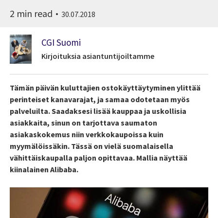
2 min read
30.07.2018
CGI Suomi
Kirjoituksia asiantuntijoiltamme
Tämän päivän kuluttajien ostokäyttäytyminen ylittää
perinteiset kanavarajat, ja samaa odotetaan myös
palveluilta. Saadaksesi lisää kauppaa ja uskollisia
asiakkaita, sinun on tarjottava saumaton
asiakaskokemus niin verkkokaupoissa kuin
myymälöissäkin. Tässä on vielä suomalaisella
vähittäiskaupalla paljon opittavaa. Mallia näyttää
kiinalainen Alibaba.