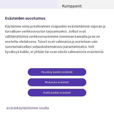
Kumppanit
Seuraa meitä
Uutishuone
Evästeiden suostumus
Social
Ura CGI:llä
Käytämme omia ja kolmannen osapuolen evästeitämme sujuvan ja
Media
turvallisen verkkosivuston tarjoamiseksi. Jotkut ovat
FINLAND
välttämättömiä verkkosivustomme toiminnan kannalta ja ne on
asetettu oletuksena. Toiset ovat valinnaisia ​​ja asetetaan vain
Resurssikeskus
Lisätietoa
suostumuksellasi selauskokemuksesi parantamiseksi. Voit
hyväksyä kaikki, ei yhtään tai osan näistä valinnaisista evästeistä.
Library
Legal
Asiakastarinat
Tietosuoja
Links
FINLAND
Artikkelit
Tietosuojaseloste
FINLAND
Blogit
Käyttöehdot
Hyväksy kaikki evästeet
Tapahtumat
Yhteystiedot
Mukauta evästeet
Podcastit
Evästeasetuksesi
Kiellä kaikki evästeet
Viewpoints
Katso lisää
evästekäytäntömme sivulta