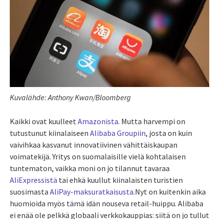
Kuvalähde: Anthony Kwan/Bloomberg
Kaikki ovat kuulleet
Amazonista
. Mutta harvempi on
tutustunut kiinalaiseen
Alibaba Groupiin
, josta on kuin
vaivihkaa kasvanut innovatiivinen vähittäiskaupan
voimatekijä. Yritys on suomalaisille vielä kohtalaisen
tuntematon, vaikka moni on jo tilannut tavaraa
AliExpressistä
tai ehkä kuullut kiinalaisten turistien
suosimasta
AliPay-maksuratkaisusta
.Nyt on kuitenkin aika
huomioida myös tämä idän nouseva retail-huippu. Alibaba
ei enää ole pelkkä globaali verkkokauppias: siitä on jo tullut