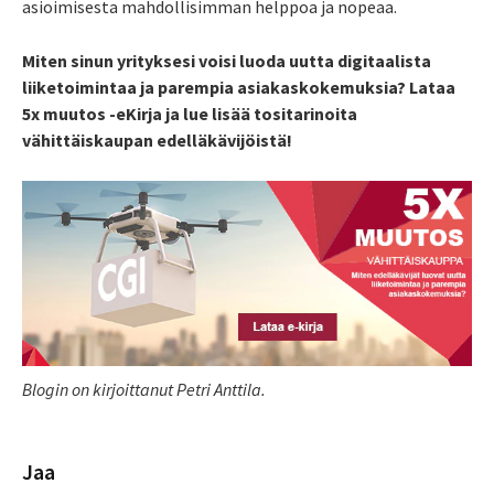
asioimisesta mahdollisimman helppoa ja nopeaa.
Miten sinun yrityksesi voisi luoda uutta digitaalista
liiketoimintaa ja parempia asiakaskokemuksia? Lataa
5x muutos -eKirja ja lue lisää tositarinoita
vähittäiskaupan edelläkävijöistä!
Blogin on kirjoittanut Petri Anttila.
Jaa