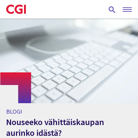
Skip
to
main
content
BLOGI
Nouseeko vähittäiskaupan
aurinko idästä?