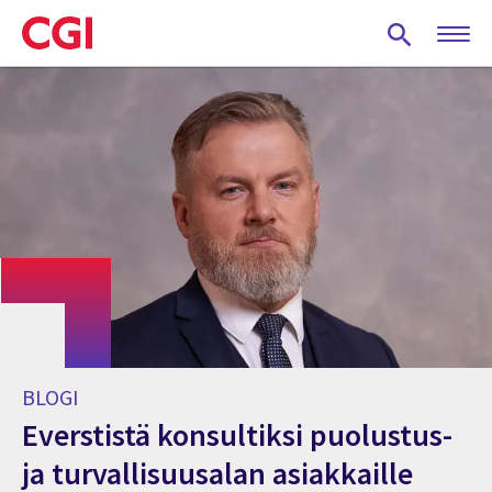
Skip
to
main
content
BLOGI
Everstistä konsultiksi puolustus-
ja turvallisuusalan asiakkaille