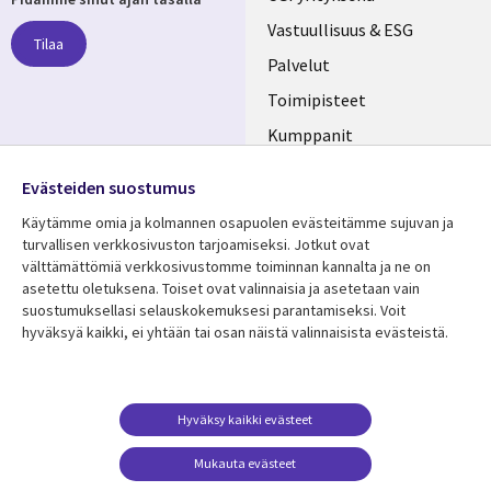
links
Vastuullisuus & ESG
Tilaa
FINLAND
Palvelut
Toimipisteet
Kumppanit
Seuraa meitä
Uutishuone
Evästeiden suostumus
Social
Ura CGI:llä
Käytämme omia ja kolmannen osapuolen evästeitämme sujuvan ja
Media
turvallisen verkkosivuston tarjoamiseksi. Jotkut ovat
FINLAND
välttämättömiä verkkosivustomme toiminnan kannalta ja ne on
asetettu oletuksena. Toiset ovat valinnaisia ​​ja asetetaan vain
Resurssikeskus
Lisätietoa
suostumuksellasi selauskokemuksesi parantamiseksi. Voit
hyväksyä kaikki, ei yhtään tai osan näistä valinnaisista evästeistä.
Library
Legal
Asiakastarinat
Tietosuoja
Links
FINLAND
Artikkelit
Tietosuojaseloste
FINLAND
Blogit
Käyttöehdot
Hyväksy kaikki evästeet
Tapahtumat
Yhteystiedot
Mukauta evästeet
Podcastit
Evästeasetuksesi