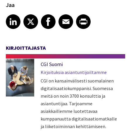
Jaa
Share article on LinkedIn
Share article on X
Share article on Facebook
Share article on Email
Share article on Print
LinkedIn
X
Facebook
Email
Print
KIRJOITTAJASTA
CGI Suomi
Kirjoituksia asiantuntijoiltamme
CGI on kansainvälisesti suomalainen
digitalisaatiokumppanisi. Suomessa
meitä on noin 3700 konsulttia ja
asiantuntijaa. Tarjoamme
asiakkaillemme luotettavaa
kumppanuutta digitalisaatiomatkalle
ja liiketoiminnan kehittämiseen.