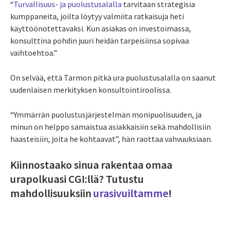
“
Turvallisuus- ja puolustusalalla
tarvitaan strategisia
kumppaneita, joilta löytyy valmiita ratkaisuja heti
käyttöönotettavaksi. Kun asiakas on investoimassa,
konsulttina pohdin juuri heidän tarpeisiinsa sopivaa
vaihtoehtoa.”
On selvää, että Tarmon pitkä ura puolustusalalla on saanut
uudenlaisen merkityksen konsultointiroolissa.
“Ymmärrän puolustusjärjestelmän monipuolisuuden, ja
minun on helppo samaistua asiakkaisiin sekä mahdollisiin
haasteisiin, joita he kohtaavat”, hän raottaa vahvuuksiaan.
Kiinnostaako sinua rakentaa omaa
urapolkuasi CGI:llä? Tutustu
mahdollisuuksiin
urasivuiltamme
!