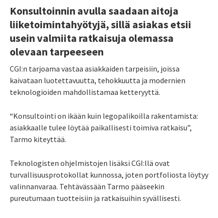
Konsultoinnin avulla saadaan aitoja
liiketoimintahyötyjä, sillä asiakas etsii
usein valmiita ratkaisuja olemassa
olevaan tarpeeseen
CGI:n tarjoama vastaa asiakkaiden tarpeisiin, joissa
kaivataan luotettavuutta, tehokkuutta ja modernien
teknologioiden mahdollistamaa ketteryyttä.
“Konsultointi on ikään kuin legopalikoilla rakentamista:
asiakkaalle tulee löytää paikallisesti toimiva ratkaisu”,
Tarmo kiteyttää.
Teknologisten ohjelmistojen lisäksi CGI:llä ovat
turvallisuusprotokollat kunnossa, joten portfoliosta löytyy
valinnanvaraa. Tehtävässään Tarmo pääseekin
pureutumaan tuotteisiin ja ratkaisuihin syvällisesti.