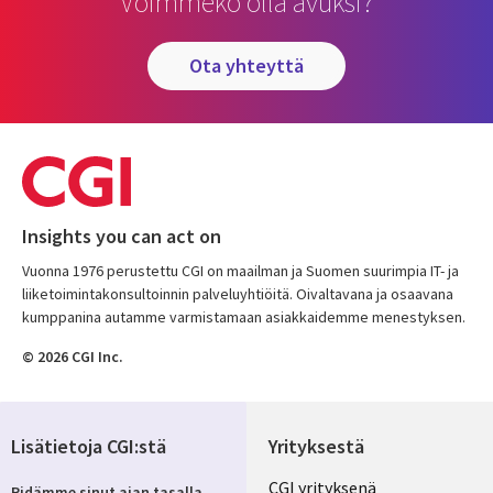
Voimmeko olla avuksi?
ota yhteyttä
Insights you can act on
Vuonna 1976 perustettu CGI on maailman ja Suomen suurimpia IT- ja
liiketoimintakonsultoinnin palveluyhtiöitä. Oivaltavana ja osaavana
kumppanina autamme varmistamaan asiakkaidemme menestyksen.
© 2026 CGI Inc.
Lisätietoja CGI:stä
Yrityksestä
Useful
CGI yrityksenä
Pidämme sinut ajan tasalla