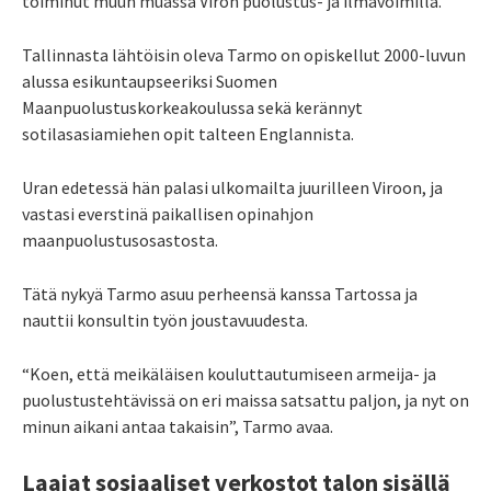
toiminut muun muassa Viron puolustus- ja ilmavoimilla.
Tallinnasta lähtöisin oleva Tarmo on opiskellut 2000-luvun
alussa esikuntaupseeriksi Suomen
Maanpuolustuskorkeakoulussa sekä kerännyt
sotilasasiamiehen opit talteen Englannista.
Uran edetessä hän palasi ulkomailta juurilleen Viroon, ja
vastasi everstinä paikallisen opinahjon
maanpuolustusosastosta.
Tätä nykyä Tarmo asuu perheensä kanssa Tartossa ja
nauttii konsultin työn joustavuudesta.
“Koen, että meikäläisen kouluttautumiseen armeija- ja
puolustustehtävissä on eri maissa satsattu paljon, ja nyt on
minun aikani antaa takaisin”, Tarmo avaa.
Laajat sosiaaliset verkostot talon sisällä