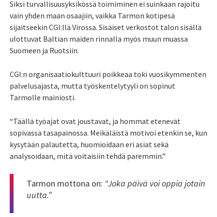
Siksi turvallisuusyksikössä toimiminen ei suinkaan rajoitu
vain yhden maan osaajiin, vaikka Tarmon kotipesä
sijaitseekin CGI:llä Virossa. Sisäiset verkostot talon sisällä
ulottuvat Baltian maiden rinnalla myös muun muassa
Suomeen ja Ruotsiin.
CGI:n organisaatiokulttuuri poikkeaa toki vuosikymmenten
palvelusajasta, mutta työskentelytyyli on sopinut
Tarmolle mainiosti.
“Täällä työajat ovat joustavat, ja hommat etenevät
sopivassa tasapainossa. Meikäläistä motivoi etenkin se, kun
kysytään palautetta, huomioidaan eri asiat sekä
analysoidaan, mitä voitaisiin tehdä paremmin.”
Tarmon mottona on:
“Joka päivä voi oppia jotain
uutta.”